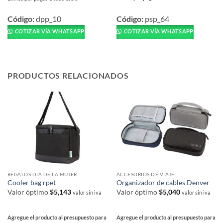
Este
Este
producto
Código:
psp_64
producto
Código:
dpp_10
tiene
tiene
COTIZAR VÍA WHATSAPP
COTIZAR VÍA WHATSAPP
múltiples
múltiples
variantes.
variantes.
Las
Las
opciones
opciones
PRODUCTOS RELACIONADOS
se
se
pueden
pueden
elegir
elegir
en
en
la
la
página
página
de
de
producto
producto
REGALOS DÍA DE LA MUJER
ACCESORIOS DE VIAJE
Cooler bag rpet
Organizador de cables Denver
Valor óptimo
$
5,143
Valor óptimo
$
5,040
valor sin iva
valor sin iva
Agregue el producto al presupuesto para
Agregue el producto al presupuesto para