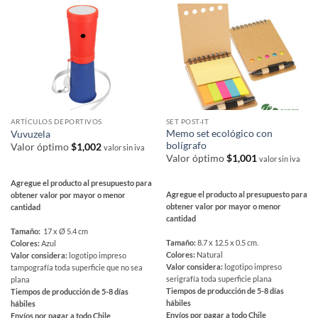
ARTÍCULOS DEPORTIVOS
SET POST-IT
Memo set ecológico con
Vuvuzela
bolígrafo
Valor óptimo
$
1,002
valor sin iva
Valor óptimo
$
1,001
valor sin iva
Agregue el producto al presupuesto para
Agregue el producto al presupuesto para
obtener valor por mayor o menor
obtener valor por mayor o menor
cantidad
cantidad
Tamaño:
17 x Ø 5.4 cm
Tamaño:
8.7 x 12.5 x 0.5 cm.
Colores:
Azul
Colores:
Natural
Valor considera:
logotipo impreso
Valor considera:
logotipo impreso
tampografía toda superficie que no sea
serigrafía toda superficie plana
plana
Tiempos de producción de 5-8 días
Tiempos de producción de 5-8 días
hábiles
hábiles
Envíos por pagar a todo Chile
Envíos por pagar a todo Chile