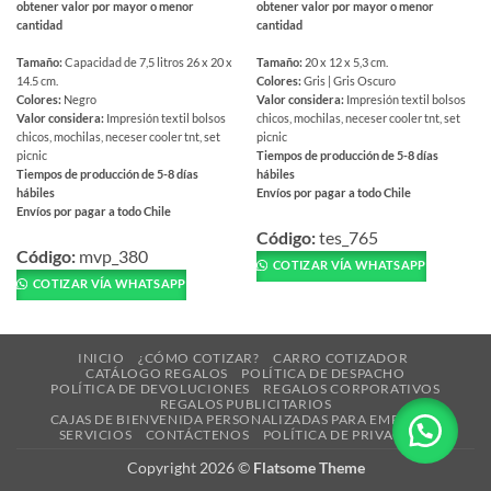
obtener valor por mayor o menor
obtener valor por mayor o menor
cantidad
cantidad
Tamaño:
Capacidad de 7,5 litros 26 x 20 x
Tamaño:
20 x 12 x 5,3 cm.
14.5 cm.
Colores:
Gris | Gris Oscuro
Colores:
Negro
Valor considera:
Impresión textil bolsos
Valor considera:
Impresión textil bolsos
chicos, mochilas, neceser cooler tnt, set
chicos, mochilas, neceser cooler tnt, set
picnic
picnic
Tiempos de producción de 5-8 días
Tiempos de producción de 5-8 días
hábiles
hábiles
Envíos por pagar a todo Chile
Envíos por pagar a todo Chile
Este
Este
producto
Código:
tes_765
producto
Código:
mvp_380
tiene
COTIZAR VÍA WHATSAPP
tiene
múltiples
COTIZAR VÍA WHATSAPP
múltiples
variantes.
variantes.
Las
Las
opciones
INICIO
¿CÓMO COTIZAR?
CARRO COTIZADOR
opciones
CATÁLOGO REGALOS
POLÍTICA DE DESPACHO
se
POLÍTICA DE DEVOLUCIONES
REGALOS CORPORATIVOS
se
pueden
REGALOS PUBLICITARIOS
pueden
CAJAS DE BIENVENIDA PERSONALIZADAS PARA EMPRESAS
elegir
SERVICIOS
CONTÁCTENOS
POLÍTICA DE PRIVACIDAD
elegir
en
en
la
Copyright 2026 ©
Flatsome Theme
la
página