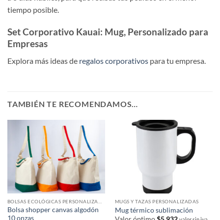
tiempo posible.
Set Corporativo Kauai: Mug, Personalizado para
Empresas
Explora más ideas de
regalos corporativos
para tu empresa.
TAMBIÉN TE RECOMENDAMOS…
BOLSAS ECOLÓGICAS PERSONALIZADAS
MUGS Y TAZAS PERSONALIZADAS
Bolsa shopper canvas algodón
Mug térmico sublimación
10 onzas
Valor óptimo
$
5,932
valor sin iva