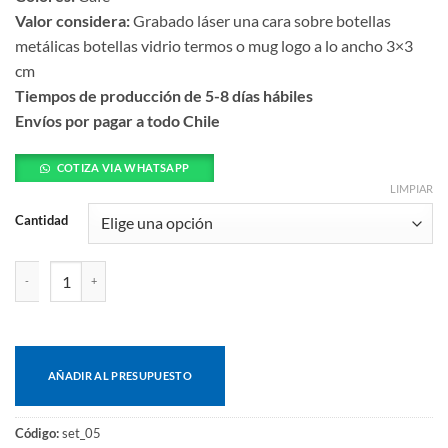
Valor considera:
Grabado láser una cara sobre botellas
metálicas botellas vidrio termos o mug logo a lo ancho 3×3
cm
Tiempos de producción de 5-8 días hábiles
Envíos por pagar a todo Chile
COTIZA VIA WHATSAPP
LIMPIAR
Cantidad
Set kauai: mug, libreta a6, bolígrafo y caja cantidad
AÑADIR AL PRESUPUESTO
Código:
set_05