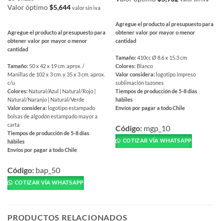
Valor óptimo
$
5,644
valor sin iva
Agregue el producto al presupuesto para
Agregue el producto al presupuesto para
obtener valor por mayor o menor
obtener valor por mayor o menor
cantidad
cantidad
Tamaño:
410cc Ø 8.6 x 15.3 cm
Tamaño:
50 x 42 x 19 cm. aprox. /
Colores:
Blanco
Manillas de 102 x 3 cm. y 35 x 3 cm. aprox.
Valor considera:
logotipo impreso
c/u
sublimación tazones
Colores:
Natural/Azul | Natural/Rojo |
Tiempos de producción de 5-8 días
Natural/Naranjo | Natural/Verde
hábiles
Valor considera:
logotipo estampado
Envíos por pagar a todo Chile
bolsas de algodón estampado mayor a
Este
carta
producto
Código:
mgp_10
Tiempos de producción de 5-8 días
tiene
COTIZAR VÍA WHATSAPP
hábiles
múltiples
Envíos por pagar a todo Chile
variantes.
Este
Las
producto
Código:
bap_50
opciones
tiene
COTIZAR VÍA WHATSAPP
se
múltiples
pueden
variantes.
elegir
Las
PRODUCTOS RELACIONADOS
en
opciones