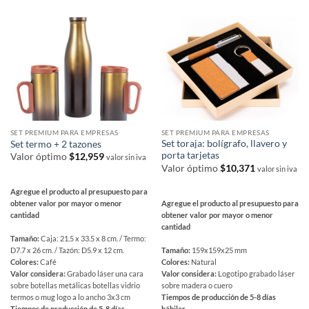
la
se
página
pueden
de
elegir
producto
en
la
página
de
producto
SET PREMIUM PARA EMPRESAS
SET PREMIUM PARA EMPRESAS
Set toraja: bolígrafo, llavero y
Set termo + 2 tazones
porta tarjetas
Valor óptimo
$
12,959
valor sin iva
Valor óptimo
$
10,371
valor sin iva
Agregue el producto al presupuesto para
Agregue el producto al presupuesto para
obtener valor por mayor o menor
obtener valor por mayor o menor
cantidad
cantidad
Tamaño:
Caja: 21.5 x 33.5 x 8 cm. / Termo:
Tamaño:
159x159x25 mm
D7.7 x 26 cm. / Tazón: D5.9 x 12 cm.
Colores:
Natural
Colores:
Café
Valor considera:
Logotipo grabado láser
Valor considera:
Grabado láser una cara
sobre madera o cuero
sobre botellas metálicas botellas vidrio
Tiempos de producción de 5-8 días
termos o mug logo a lo ancho 3x3 cm
hábiles
Tiempos de producción de 5-8 días