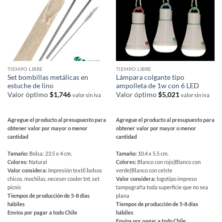
elegir
elegir
en
en
la
la
página
página
de
de
producto
producto
TIEMPO LIBRE
TIEMPO LIBRE
Set bombillas metálicas en
Lámpara colgante tipo
estuche de lino
ampolleta de 1w con 6 LED
Valor óptimo
$
1,746
Valor óptimo
$
5,021
valor sin iva
valor sin iva
Agregue el producto al presupuesto para
Agregue el producto al presupuesto para
obtener valor por mayor o menor
obtener valor por mayor o menor
cantidad
cantidad
Tamaño:
Bolsa: 23.5 x 4 cm.
Tamaño:
10.4 x 5.5 cm.
Colores:
Natural
Colores:
Blanco con rojo|Blanco con
Valor considera:
Impresión textil bolsos
verde|Blanco con celste
chicos, mochilas, neceser cooler tnt, set
Valor considera:
logotipo impreso
picnic
tampografía toda superficie que no sea
Tiempos de producción de 5-8 días
plana
hábiles
Tiempos de producción de 5-8 días
Envíos por pagar a todo Chile
hábiles
Envíos por pagar a todo Chile
Este