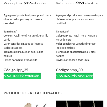
Valor óptimo
$
356
Valor óptimo
$
353
valor sin iva
valor sin iva
Agregue el producto al presupuesto para
Agregue el producto al presupuesto para
obtener valor por mayor o menor
obtener valor por mayor o menor
cantidad
cantidad
Tamaño:
n/i
Tamaño:
n/i
Colores:
Azul | Rojo | Naranjo | Amarillo |
Colores:
Plata | Azul | Rojo | Naranjo |
Verde
Verde | Negro
Valor considera:
Logotipo impreso
Valor considera:
Logotipo impreso
lápices plásticos
lápices plásticos
Tiempos de producción de 5-8 días
Tiempos de producción de 5-8 días
hábiles
hábiles
Envíos por pagar a todo Chile
Envíos por pagar a todo Chile
Este
Este
producto
producto
Código:
lpp_35
Código:
bmp_30
tiene
tiene
COTIZAR VÍA WHATSAPP
COTIZAR VÍA WHATSAPP
múltiples
múltiples
variantes.
variantes.
Las
Las
PRODUCTOS RELACIONADOS
opciones
opciones
se
se
pueden
pueden