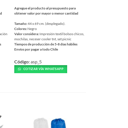
Agregue el producto al presupuesto para
Agregue el producto al 
ad
obtener valor por mayor o menor cantidad
obtener valor por mayor
Tamaño:
44 x 69 cm. (desplegado).
Tamaño:
Cristal 13 x 9 x 
Colores:
Negro
Colores:
Translucido
ación
Valor considera:
Impresión textil bolsos chicos,
Valor considera:
Grabado 
mochilas, neceser cooler tnt, set picnic
botellas metálicas botella
s
Tiempos de producción de 5-8 días hábiles
mug logo a lo alto 5 a 6 cm
Envíos por pagar a todo Chile
más personalizado
Tiempos de producción de
Este
Envíos por pagar a todo C
Código:
asp_5
producto
Este
tiene
COTIZAR VÍA WHATSAPP
Código:
ofp_720
producto
múltiples
tiene
COTIZAR VÍA WH
variantes.
múltiples
Las
variantes.
opciones
Las
se
opciones
pueden
se
elegir
pueden
en
elegir
la