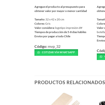
Agregue el producto al presupuesto para
Agregu
obtener valor por mayor o menor cantidad
obtene
Tamaño:
32 x 42 x 20 cm
Tamañ
Colores:
Gris
Colore
Valor considera:
logotipo impresión dtf
Valor 
Tiempos de producción de 5-8 días hábiles
botell
Envíos por pagar a todo Chile
Tiempo
Envíos
Este
Este
Código:
mvp_32
producto
Códi
prod
tiene
COTIZAR VÍA WHATSAPP
tiene
múltiples
múlti
variantes.
varia
Las
Las
opciones
opcio
se
PRODUCTOS RELACIONADO
se
pueden
pued
elegir
elegir
en
en
la
la