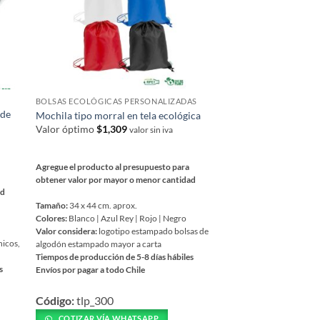
en
página
la
de
página
producto
de
producto
BOLSAS ECOLÓGICAS PERSONALIZADAS
ACCESORIOS DE VIAJE
 de
Mochila tipo morral en tela ecológica
Anteojos lentes de s
Valor óptimo
$
1,309
Valor óptimo
$
4,949
valor sin iva
Agregue el producto al presupuesto para
Agregue el producto al 
obtener valor por mayor o menor cantidad
obtener valor por mayor
ad
Tamaño:
34 x 44 cm. aprox.
Tamaño:
14.5 x 4.8 X 4.4
Colores:
Blanco | Azul Rey | Rojo | Negro
Colores:
Negro con pata
Valor considera:
logotipo estampado bolsas de
Valor considera:
logotip
hicos,
algodón estampado mayor a carta
toda superficie que no se
Tiempos de producción de 5-8 días hábiles
Tiempos de producción de
s
Envíos por pagar a todo Chile
Envíos por pagar a todo C
Este
Este
Código:
tlp_300
Código:
tlp_191
producto
producto
tiene
tiene
COTIZAR VÍA WHATSAPP
COTIZAR VÍA WH