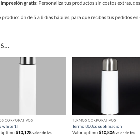
impresión gratis:
Personaliza tus productos sin costos extras, desde
roducción de 5 a 8 días hábiles, para que recibas tus pedidos en 
OS…
OS CORPORATIVOS
TERMOS CORPORATIVOS
 white 1l
Termo 800cc sublimación
r óptimo
$
10,128
Valor óptimo
$
10,806
valor sin iva
valor sin iva