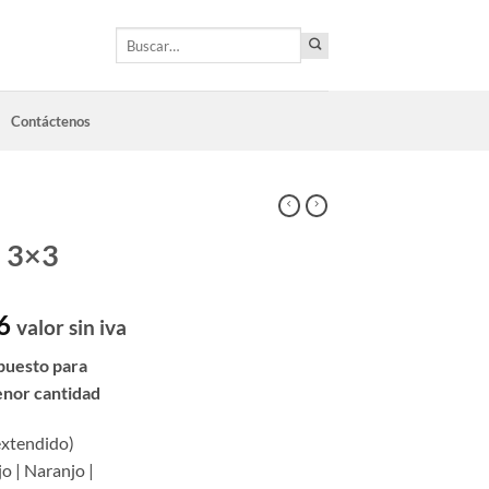
Buscar
por:
Contáctenos
a 3×3
6
valor sin iva
puesto para
enor cantidad
extendido)
jo | Naranjo |