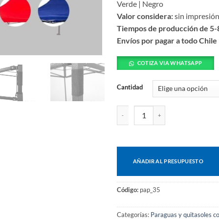
Verde | Negro
Valor considera:
sin impresió
Tiempos de producción de 5-8
Envíos por pagar a todo Chile
COTIZA VIA WHATSAPP
Cantidad
Techo toldo araña 3x3 cantidad
AÑADIR AL PRESUPUESTO
Código:
pap_35
Categorías:
Paraguas y quitasoles c