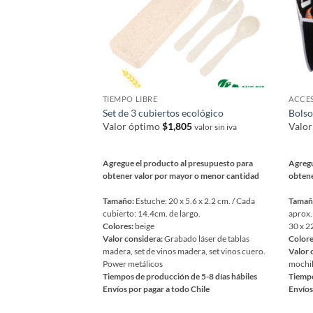
página
págin
de
de
producto
prod
TIEMPO LIBRE
ACCES
Set de 3 cubiertos ecológico
Bolso
Valor óptimo
$
1,805
Valo
valor sin iva
Agregue el producto al presupuesto para
Agregu
obtener valor por mayor o menor cantidad
obtene
Tamaño:
Estuche: 20 x 5.6 x 2.2 cm. / Cada
Tamañ
cubierto: 14.4cm. de largo.
aprox.
Colores:
beige
30 x 2
Valor considera:
Grabado láser de tablas
Colore
madera, set de vinos madera, set vinos cuero.
Valor 
Power metálicos
mochil
Tiempos de producción de 5-8 días hábiles
Tiempo
Envíos por pagar a todo Chile
Envíos
Este
Este