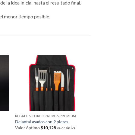
 la idea inicial hasta el resultado final.
el menor tiempo posible.
REGALOS CORPORATIVOS PREMIUM
GALVANOS Y TROFEOS
Delantal asados con 9 piezas
Trofeo rectangular s
Valor óptimo
$
10,128
Valor óptimo
$
10,61
valor sin iva