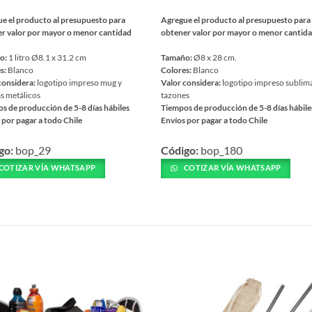
e el producto al presupuesto para
Agregue el producto al presupuesto para
r valor por mayor o menor cantidad
obtener valor por mayor o menor cantid
o:
1 litro Ø8.1 x 31.2 cm
Tamaño:
Ø8 x 28 cm.
s:
Blanco
Colores:
Blanco
considera:
logotipo impreso mug y
Valor considera:
logotipo impreso sublim
as metálicos
tazones
s de producción de 5-8 días hábiles
Tiempos de producción de 5-8 días hábile
 por pagar a todo Chile
Envíos por pagar a todo Chile
Este
go:
bop_29
Código:
bop_180
ucto
producto
tiene
COTIZAR VÍA WHATSAPP
COTIZAR VÍA WHATSAPP
ples
múltiples
ntes.
variantes.
Las
nes
opciones
S
se
en
pueden
elegir
en
la