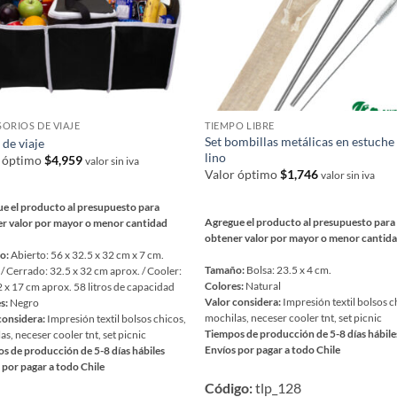
a
página
de
ucto
producto
ORIOS DE VIAJE
TIEMPO LIBRE
Set bombillas metálicas en estuche
 de viaje
lino
r óptimo
$
4,959
valor sin iva
Valor óptimo
$
1,746
valor sin iva
e el producto al presupuesto para
Agregue el producto al presupuesto para
r valor por mayor o menor cantidad
obtener valor por mayor o menor cantid
o:
Abierto: 56 x 32.5 x 32 cm x 7 cm.
Tamaño:
Bolsa: 23.5 x 4 cm.
 / Cerrado: 32.5 x 32 cm aprox. / Cooler:
Colores:
Natural
2 x 17 cm aprox. 58 litros de capacidad
Valor considera:
Impresión textil bolsos c
s:
Negro
mochilas, neceser cooler tnt, set picnic
considera:
Impresión textil bolsos chicos,
Tiempos de producción de 5-8 días hábile
as, neceser cooler tnt, set picnic
Envíos por pagar a todo Chile
s de producción de 5-8 días hábiles
Este
 por pagar a todo Chile
Código:
tlp_128
producto