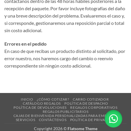
contáctanos dentro de las 48 horas hábiles posteriores a la
recepción del paquete. Por favor incluye fotografías del daño
y una breve descripción del problema. Evaluaremos el caso y,
si corresponde, gestionaremos una reposición parcial o total
sin costo adicional.
Errores en el pedido
En caso de que recibas un producto distinto al solicitado, por
error nuestro, nos haremos cargo del cambio o reenvío
correspondiente sin ningún costo adicional.
INICIO
¿CÓMO COTIZAR?
CARRO COTIZADOR
CATÁLOGO REGALOS
POLÍTICA DE DESPACHO
POLÍTICA DE DEVOLUCIONES
REGALOS CORPORATIVOS
REGALOS PUBLICITARIOS
CAJAS DE BIENVENIDA PERSONALIZADAS PARA EMPRESAS
SERVICIOS
CONTÁCTENOS
POLÍTICA DE PRIVACIDAD
Copyright 2026 ©
Flatsome Theme