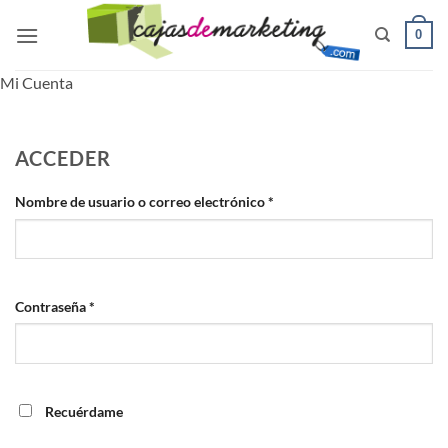
Saltar
0
al
contenido
Mi Cuenta
ACCEDER
Obligatorio
Nombre de usuario o correo electrónico
*
Obligatorio
Contraseña
*
Recuérdame