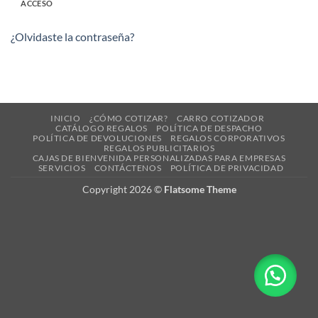
ACCESO
¿Olvidaste la contraseña?
INICIO
¿CÓMO COTIZAR?
CARRO COTIZADOR
CATÁLOGO REGALOS
POLÍTICA DE DESPACHO
POLÍTICA DE DEVOLUCIONES
REGALOS CORPORATIVOS
REGALOS PUBLICITARIOS
CAJAS DE BIENVENIDA PERSONALIZADAS PARA EMPRESAS
SERVICIOS
CONTÁCTENOS
POLÍTICA DE PRIVACIDAD
Copyright 2026 ©
Flatsome Theme