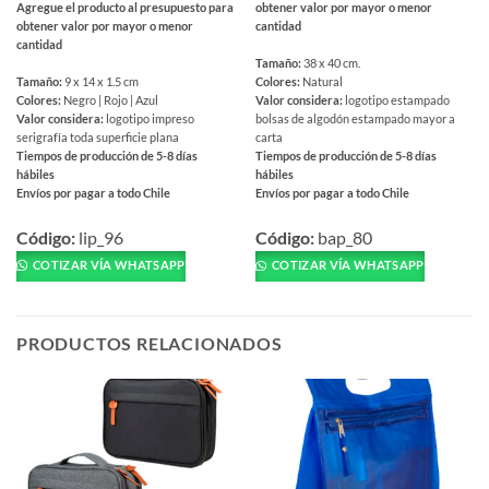
Agregue el producto al presupuesto para
obtener valor por mayor o menor
obtener valor por mayor o menor
cantidad
cantidad
Tamaño:
38 x 40 cm.
Tamaño:
9 x 14 x 1.5 cm
Colores:
Natural
Colores:
Negro | Rojo | Azul
Valor considera:
logotipo estampado
Valor considera:
logotipo impreso
bolsas de algodón estampado mayor a
serigrafía toda superficie plana
carta
Tiempos de producción de 5-8 días
Tiempos de producción de 5-8 días
hábiles
hábiles
Envíos por pagar a todo Chile
Envíos por pagar a todo Chile
Este
Este
producto
Código:
lip_96
producto
Código:
bap_80
tiene
tiene
COTIZAR VÍA WHATSAPP
COTIZAR VÍA WHATSAPP
múltiples
múltiples
variantes.
variantes.
Las
Las
PRODUCTOS RELACIONADOS
opciones
opciones
se
se
pueden
pueden
elegir
elegir
en
en
la
la
página
página