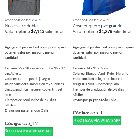
de
de
producto
producto
ACCESORIOS DE VIAJE
ACCESORIOS DE VIAJE
Necessaire doble
Cosmetiquero pvc grande
Valor óptimo
$
7,113
Valor óptimo
$
1,278
valor sin iva
valor sin iva
Agregue el producto al presupuesto para
Agregue el producto al presupuesto para
obtener valor por mayor o menor
obtener valor por mayor o menor
cantidad
cantidad
Tamaño:
25 x 18 x 6 cm. cerrado / 26 x 37
Tamaño:
24 x 21 x 7 cms
cm. Abierto
Colores:
Blanco | Azul | Rojo | Naranjo
Colores:
Gris jaspeado | Negro
Valor considera:
logotipo impreso
Valor considera:
Impresión textil bolsos
serigrafía toda superficie plana
chicos, mochilas, neceser cooler tnt, set
Tiempos de producción de 5-8 días
picnic
hábiles
Tiempos de producción de 5-8 días
Envíos por pagar a todo Chile
hábiles
Este
Envíos por pagar a todo Chile
producto
Código:
cop_1
Este
tiene
COTIZAR VÍA WHATSAPP
producto
Código:
cop_19
múltiples
tiene
COTIZAR VÍA WHATSAPP
variantes.
múltiples
Las