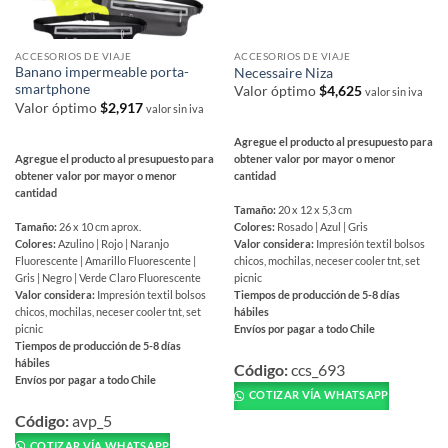
ACCESORIOS DE VIAJE
ACCESORIOS DE VIAJE
Banano impermeable porta-
Necessaire Niza
smartphone
Valor óptimo
$
4,625
valor sin iva
Valor óptimo
$
2,917
valor sin iva
Agregue el producto al presupuesto para
Agregue el producto al presupuesto para
obtener valor por mayor o menor
obtener valor por mayor o menor
cantidad
cantidad
Tamaño:
20 x 12 x 5,3 cm
Tamaño:
26 x 10 cm aprox.
Colores:
Rosado | Azul | Gris
Colores:
Azulino | Rojo | Naranjo
Valor considera:
Impresión textil bolsos
Fluorescente | Amarillo Fluorescente |
chicos, mochilas, neceser cooler tnt, set
Gris | Negro | Verde Claro Fluorescente
picnic
Valor considera:
Impresión textil bolsos
Tiempos de producción de 5-8 días
chicos, mochilas, neceser cooler tnt, set
hábiles
picnic
Envíos por pagar a todo Chile
Tiempos de producción de 5-8 días
Este
hábiles
producto
Código:
ccs_693
Envíos por pagar a todo Chile
tiene
COTIZAR VÍA WHATSAPP
Este
múltiples
producto
Código:
avp_5
variantes.
tiene
COTIZAR VÍA WHATSAPP