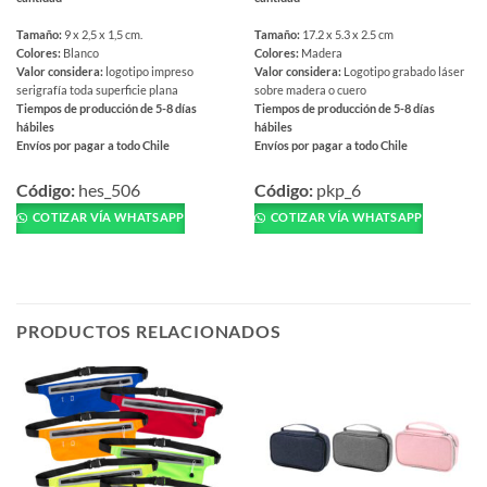
Tamaño:
9 x 2,5 x 1,5 cm.
Tamaño:
17.2 x 5.3 x 2.5 cm
Colores:
Blanco
Colores:
Madera
Valor considera:
logotipo impreso
Valor considera:
Logotipo grabado láser
serigrafía toda superficie plana
sobre madera o cuero
Tiempos de producción de 5-8 días
Tiempos de producción de 5-8 días
hábiles
hábiles
Envíos por pagar a todo Chile
Envíos por pagar a todo Chile
Este
Este
producto
producto
Código:
hes_506
Código:
pkp_6
tiene
tiene
COTIZAR VÍA WHATSAPP
COTIZAR VÍA WHATSAPP
múltiples
múltiples
variantes.
variantes.
Las
Las
opciones
opciones
se
se
PRODUCTOS RELACIONADOS
pueden
pueden
elegir
elegir
en
en
la
la
página
página
de
de
producto
producto