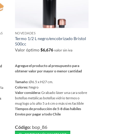
AS
NOVEDADES
CUADERNOS Y LIBRETA
Termo 1/2 L negro/encobrizado Bristol
Libreta Escandinava
500cc
Valor óptimo
$
3,399
Valor óptimo
$
6,676
valor sin iva
Agregue el producto al 
Agregue el producto al presupuesto para
ad
obtener valor por mayor
obtener valor por mayor o menor cantidad
Tamaño:
21 x 14 cm. (A5)
Tamaño:
Ø6.5 x H27 cm.
Colores:
Negro | Rojo | Az
Colores:
Negro
fía
Valor considera:
logotipo
Valor considera:
Grabado láser una cara sobre
toda superficie plana
botellas metálicas botellas vidrio termos o
s
Tiempos de producción de
mug logo a lo alto 5 a 6 cm o más si es factible
Envíos por pagar a todo C
Tiempos de producción de 5-8 días hábiles
Este
Envíos por pagar a todo Chile
Código:
lis_686
producto
Este
tiene
COTIZAR VÍA WH
Código:
bop_86
producto
múltiples