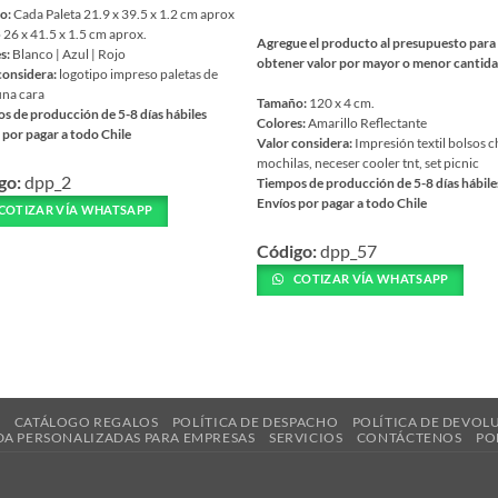
o:
Cada Paleta 21.9 x 39.5 x 1.2 cm aprox
o 26 x 41.5 x 1.5 cm aprox.
Agregue el producto al presupuesto para
s:
Blanco | Azul | Rojo
obtener valor por mayor o menor cantid
considera:
logotipo impreso paletas de
una cara
Tamaño:
120 x 4 cm.
s de producción de 5-8 días hábiles
Colores:
Amarillo Reflectante
 por pagar a todo Chile
Valor considera:
Impresión textil bolsos c
mochilas, neceser cooler tnt, set picnic
go:
dpp_2
ucto
Tiempos de producción de 5-8 días hábile
Envíos por pagar a todo Chile
COTIZAR VÍA WHATSAPP
Este
ples
Código:
dpp_57
producto
ntes.
tiene
COTIZAR VÍA WHATSAPP
múltiples
nes
variantes.
Las
en
opciones
se
R
CATÁLOGO REGALOS
POLÍTICA DE DESPACHO
POLÍTICA DE DEVOL
pueden
DA PERSONALIZADAS PARA EMPRESAS
SERVICIOS
CONTÁCTENOS
PO
elegir
a
en