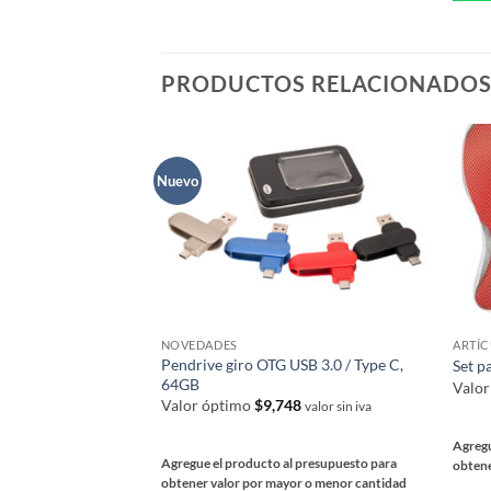
múlti
variantes.
varia
Las
Las
opciones
PRODUCTOS RELACIONADO
opcio
se
se
pueden
pued
elegir
elegir
en
Nuevo
en
la
la
página
págin
de
de
producto
prod
NOVEDADES
ARTÍ
Pendrive giro OTG USB 3.0 / Type C,
Set p
64GB
Valo
Valor óptimo
$
9,748
valor sin iva
Agregu
Agregue el producto al presupuesto para
obtene
obtener valor por mayor o menor cantidad