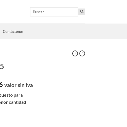
Buscar
por:
Contáctenos
º5
6
valor sin iva
puesto para
enor cantidad