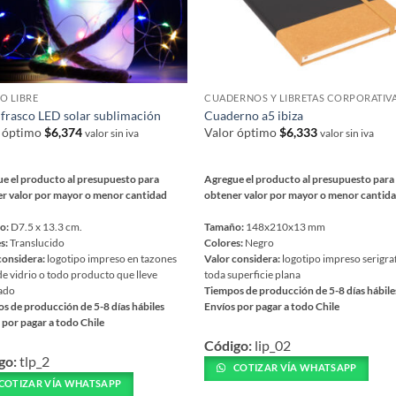
O LIBRE
CUADERNOS Y LIBRETAS CORPORATIV
 frasco LED solar sublimación
Cuaderno a5 ibiza
r óptimo
$
6,374
Valor óptimo
$
6,333
valor sin iva
valor sin iva
e el producto al presupuesto para
Agregue el producto al presupuesto para
r valor por mayor o menor cantidad
obtener valor por mayor o menor cantid
o:
D7.5 x 13.3 cm.
Tamaño:
148x210x13 mm
s:
Translucido
Colores:
Negro
considera:
logotipo impreso en tazones
Valor considera:
logotipo impreso serigra
de vidrio o todo producto que lleve
toda superficie plana
ado
Tiempos de producción de 5-8 días hábile
s de producción de 5-8 días hábiles
Envíos por pagar a todo Chile
 por pagar a todo Chile
Este
Código:
lip_02
producto
go:
tlp_2
ucto
tiene
COTIZAR VÍA WHATSAPP
COTIZAR VÍA WHATSAPP
múltiples