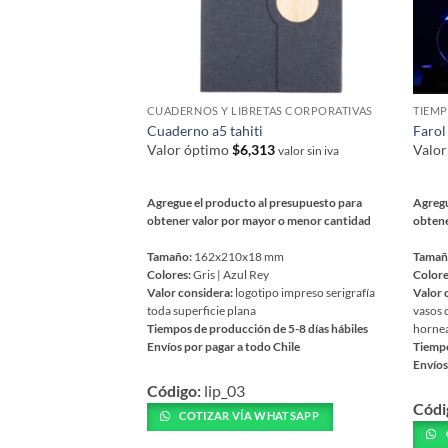
CUADERNOS Y LIBRETAS CORPORATIVAS
TIEMP
Cuaderno a5 tahiti
Farol
Valor óptimo
$
6,313
Valo
valor sin iva
Agregue el producto al presupuesto para
Agregu
obtener valor por mayor o menor cantidad
obtene
Tamaño:
162x210x18 mm
Tamañ
Colores:
Gris | Azul Rey
Colore
Valor considera:
logotipo impreso serigrafía
Valor 
toda superficie plana
vasos 
Tiempos de producción de 5-8 días hábiles
horne
Envíos por pagar a todo Chile
Tiempo
Envíos
Este
Este
Código:
lip_03
producto
Códi
prod
tiene
COTIZAR VÍA WHATSAPP
tiene
múltiples