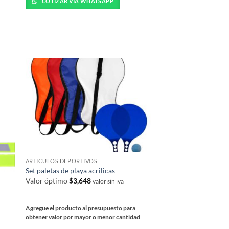
tiene
COTIZAR VÍA WHATSAPP
variantes.
múltiples
Las
variantes.
opciones
Las
se
opciones
pueden
se
elegir
pueden
en
elegir
la
en
página
la
de
página
producto
de
producto
ARTÍCULOS DEPORTIVOS
ARTÍCULOS DEPORTIV
Set paletas de playa acrilicas
Bombín portátil de bi
Valor óptimo
$
3,648
Valor óptimo
$
3,114
valor sin iva
Agregue el producto al presupuesto para
Agregue el producto al 
obtener valor por mayor o menor cantidad
obtener valor por mayor