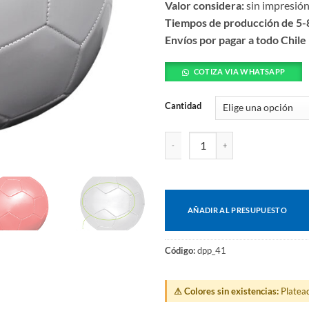
Valor considera:
sin impresió
Tiempos de producción de 5-8
Envíos por pagar a todo Chile
COTIZA VIA WHATSAPP
Cantidad
Balón de fútbol nº5 cantidad
AÑADIR AL PRESUPUESTO
Código:
dpp_41
⚠ Colores sin existencias:
Platead