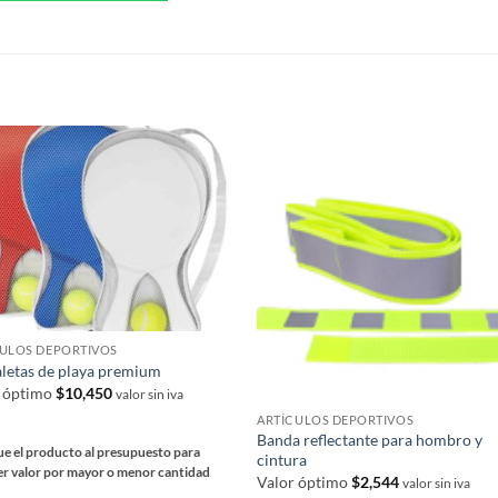
ples
variantes.
ntes.
Las
opciones
S
nes
se
pueden
en
elegir
en
la
página
a
de
producto
ucto
CULOS DEPORTIVOS
aletas de playa premium
r óptimo
$
10,450
valor sin iva
ARTÍCULOS DEPORTIVOS
Banda reflectante para hombro y
e el producto al presupuesto para
cintura
r valor por mayor o menor cantidad
Valor óptimo
$
2,544
valor sin iva