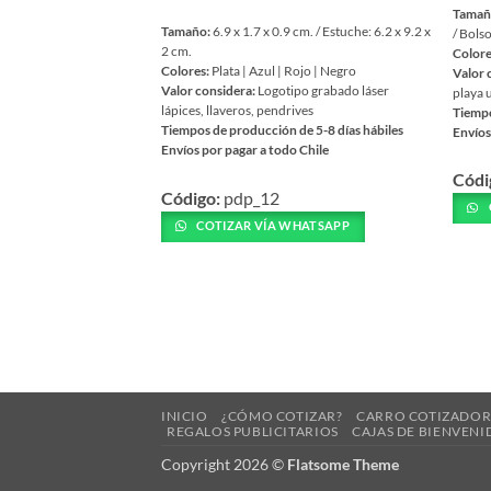
Tamañ
Tamaño:
6.9 x 1.7 x 0.9 cm. / Estuche: 6.2 x 9.2 x
/ Bols
2 cm.
Colore
Colores:
Plata | Azul | Rojo | Negro
Valor 
Valor considera:
Logotipo grabado láser
playa 
lápices, llaveros, pendrives
Tiempo
Tiempos de producción de 5-8 días hábiles
Envíos
Envíos por pagar a todo Chile
Este
Este
Códi
prod
Código:
pdp_12
producto
tiene
tiene
COTIZAR VÍA WHATSAPP
múlti
múltiples
varia
variantes.
Las
Las
opcio
opciones
se
se
pued
pueden
elegir
elegir
en
INICIO
¿CÓMO COTIZAR?
CARRO COTIZADO
en
la
REGALOS PUBLICITARIOS
CAJAS DE BIENVENI
la
págin
Copyright 2026 ©
Flatsome Theme
página
de