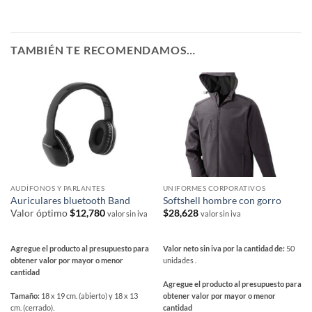
TAMBIÉN TE RECOMENDAMOS…
AUDÍFONOS Y PARLANTES
UNIFORMES CORPORATIVOS
Auriculares bluetooth Band
Softshell hombre con gorro
Valor óptimo
$
12,780
$
28,628
valor sin iva
valor sin iva
Agregue el producto al presupuesto para
Valor neto sin iva por la cantidad de:
50
obtener valor por mayor o menor
unidades .
cantidad
Agregue el producto al presupuesto para
Tamaño:
18 x 19 cm. (abierto) y 18 x 13
obtener valor por mayor o menor
cm. (cerrado).
cantidad