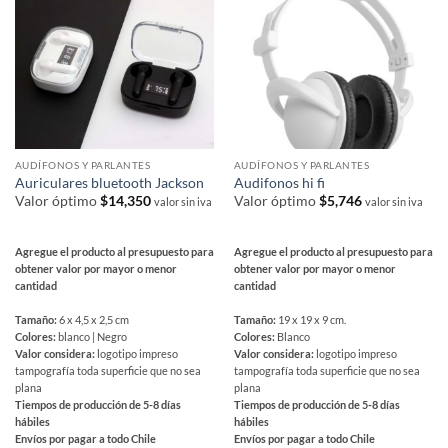
AUDÍFONOS Y PARLANTES
AUDÍFONOS Y PARLANTES
Auriculares bluetooth Jackson
Audifonos hi fi
Valor óptimo
$
14,350
Valor óptimo
$
5,746
valor sin iva
valor sin iva
Agregue el producto al presupuesto para
Agregue el producto al presupuesto para
obtener valor por mayor o menor
obtener valor por mayor o menor
cantidad
cantidad
Tamaño:
6 x 4,5 x 2,5 cm
Tamaño:
19 x 19 x 9 cm.
Colores:
blanco | Negro
Colores:
Blanco
Valor considera:
logotipo impreso
Valor considera:
logotipo impreso
tampografía toda superficie que no sea
tampografía toda superficie que no sea
plana
plana
Tiempos de producción de 5-8 días
Tiempos de producción de 5-8 días
hábiles
hábiles
Envíos por pagar a todo Chile
Envíos por pagar a todo Chile