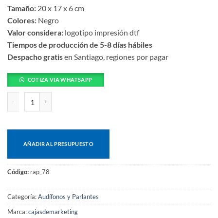
Tamaño:
20 x 17 x 6 cm
Colores:
Negro
Valor considera:
logotipo impresión dtf
Tiempos de producción de 5-8 días hábiles
Despacho gratis
en Santiago, regiones por pagar
COTIZA VIA WHATSAPP
Deluxe audífonos bluetooth cantidad
AÑADIR AL PRESUPUESTO
Código:
rap_78
Categoría:
Audífonos y Parlantes
Marca:
cajasdemarketing