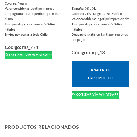
Colores:
Negro
Valor considera:
logotipo impreso
Tamaño:
XS a XL
tampografía toda superficie que no sea
Colores:
Gris | Negro | Azul Marino
plana
Valor considera:
logotipo impresión dtf
Tiempos de producción de 5-8 días
Tiempos de producción de 5-8 días
hábiles
hábiles
Envíos por pagar a todo Chile
Despacho gratis
en Santiago, regiones
por pagar
Este
producto
Código:
ras_771
Código:
mrp_13
tiene
COTIZAR VÍA WHATSAPP
múltiples
variantes.
AÑADIR AL
Las
PRESUPUESTO
opciones
se
pueden
COTIZAR VÍA WHATSAPP
elegir
en
la
página
de
PRODUCTOS RELACIONADOS
producto