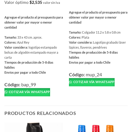
Valor óptimo
$
2,535
valor sin iva
Agregue el producto al presupuesto para
Agregue el producto al presupuesto para
obtener valor por mayor o menor
obtener valor por mayor o menor
cantidad
cantidad
Tamaño:
Colgador 11.2 x 5.8 x 0.8 cm
Tamaño:
33 x 43 cm. aprox.
Colores:
Plata
Colores:
Azul Rey
Valor considera:
Logotipo grabado láser
Valor considera:
logotipo estampado
lápices, llaveros, pendrives
bolsas de algodón estampado mayor a
Tiempos de producción de 5-8 días
carta
hábiles
Tiempos de producción de 5-8 días
Envíos por pagar a todo Chile
hábiles
Este
Envíos por pagar a todo Chile
producto
Código:
mup_24
Este
tiene
COTIZAR VÍA WHATSAPP
producto
Código:
bap_99
múltiples
tiene
COTIZAR VÍA WHATSAPP
variantes.
múltiples
Las
variantes.
opciones
Las
se
PRODUCTOS RELACIONADOS
opciones
pueden
se
elegir
pueden
en