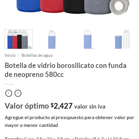
Inicio
/
Botellas de agua
Botella de vidrio borosilicato con funda
de neopreno 580cc
Valor óptimo
2,427
$
valor sin iva
Agregue el producto al presupuesto para obtener valor por
mayor o menor cantidad
Tamaño:
Caja: 7.8 x 23 x 7.8 cm. / Botella: Ø 6.7 x H 22.8 cm.