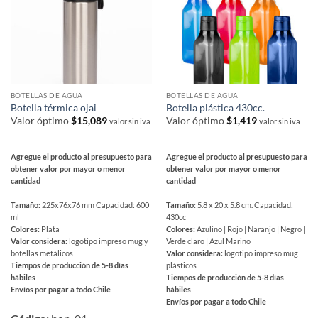
elegir
la
en
página
la
de
página
producto
de
producto
BOTELLAS DE AGUA
BOTELLAS DE AGUA
Botella térmica ojai
Botella plástica 430cc.
Valor óptimo
$
15,089
Valor óptimo
$
1,419
valor sin iva
valor sin iva
Agregue el producto al presupuesto para
Agregue el producto al presupuesto para
obtener valor por mayor o menor
obtener valor por mayor o menor
cantidad
cantidad
Tamaño:
225x76x76 mm Capacidad: 600
Tamaño:
5.8 x 20 x 5.8 cm. Capacidad:
ml
430cc
Colores:
Plata
Colores:
Azulino | Rojo | Naranjo | Negro |
Valor considera:
logotipo impreso mug y
Verde claro | Azul Marino
botellas metálicos
Valor considera:
logotipo impreso mug
Tiempos de producción de 5-8 días
plásticos
hábiles
Tiempos de producción de 5-8 días
Envíos por pagar a todo Chile
hábiles
Envíos por pagar a todo Chile
Este
Este
producto