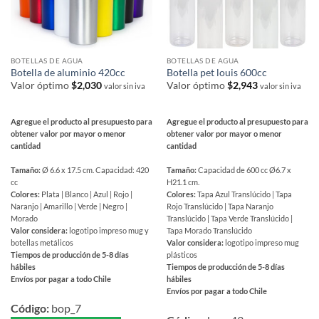
página
de
producto
BOTELLAS DE AGUA
BOTELLAS DE AGUA
Botella de aluminio 420cc
Botella pet louis 600cc
Valor óptimo
$
2,030
Valor óptimo
$
2,943
valor sin iva
valor sin iva
Agregue el producto al presupuesto para
Agregue el producto al presupuesto para
obtener valor por mayor o menor
obtener valor por mayor o menor
cantidad
cantidad
Tamaño:
Ø 6.6 x 17.5 cm. Capacidad: 420
Tamaño:
Capacidad de 600 cc Ø6.7 x
cc
H21.1 cm.
Colores:
Plata | Blanco | Azul | Rojo |
Colores:
Tapa Azul Translúcido | Tapa
Naranjo | Amarillo | Verde | Negro |
Rojo Translúcido | Tapa Naranjo
Morado
Translúcido | Tapa Verde Translúcido |
Valor considera:
logotipo impreso mug y
Tapa Morado Translúcido
botellas metálicos
Valor considera:
logotipo impreso mug
Tiempos de producción de 5-8 días
plásticos
hábiles
Tiempos de producción de 5-8 días
Envíos por pagar a todo Chile
hábiles
Envíos por pagar a todo Chile
Este
Este
producto
Código:
bop_7