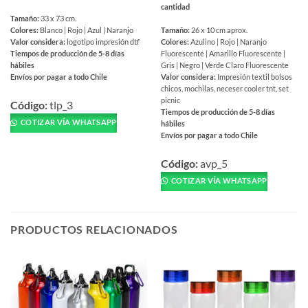
cantidad
Tamaño:
33 x 73 cm.
Tamaño:
26 x 10 cm aprox.
Colores:
Blanco | Rojo | Azul | Naranjo
Colores:
Azulino | Rojo | Naranjo
Valor considera:
logotipo impresión dtf
Fluorescente | Amarillo Fluorescente |
Tiempos de producción de 5-8 días
Gris | Negro | Verde Claro Fluorescente
hábiles
Valor considera:
Impresión textil bolsos
Envíos por pagar a todo Chile
chicos, mochilas, neceser cooler tnt, set
Este
picnic
producto
Código:
tlp_3
Tiempos de producción de 5-8 días
tiene
COTIZAR VÍA WHATSAPP
hábiles
múltiples
Envíos por pagar a todo Chile
variantes.
Este
Las
producto
Código:
avp_5
opciones
tiene
COTIZAR VÍA WHATSAPP
se
múltiples
pueden
variantes.
elegir
Las
PRODUCTOS RELACIONADOS
en
opciones
la
se
página
pueden
de
elegir
producto
en
la