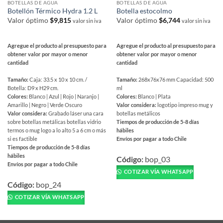
BOTELLAS DE AGUA
BOTELLAS DE AGUA
Botellón Térmico Hydra 1.2 L
Botella estocolmo
Valor óptimo
$
9,815
Valor óptimo
$
6,744
valor sin iva
valor sin iva
Agregue el producto al presupuesto para
Agregue el producto al presupuesto para
obtener valor por mayor o menor
obtener valor por mayor o menor
cantidad
cantidad
Tamaño:
Caja: 33.5 x 10 x 10 cm. /
Tamaño:
268x76x76 mm Capacidad: 500
Botella: D9 x H29 cm.
ml
Colores:
Blanco | Azul | Rojo | Naranjo |
Colores:
Blanco | Plata
Amarillo | Negro | Verde Oscuro
Valor considera:
logotipo impreso mug y
Valor considera:
Grabado láser una cara
botellas metálicos
sobre botellas metálicas botellas vidrio
Tiempos de producción de 5-8 días
termos o mug logo a lo alto 5 a 6 cm o más
hábiles
si es factible
Envíos por pagar a todo Chile
Tiempos de producción de 5-8 días
Este
hábiles
producto
Código:
bop_03
Envíos por pagar a todo Chile
tiene
COTIZAR VÍA WHATSAPP
Este
múltiples
producto
Código:
bop_24
variantes.
tiene
COTIZAR VÍA WHATSAPP
Las
múltiples
opciones
variantes.
se