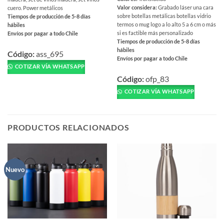
Valor considera:
Grabado láser una cara
cuero. Power metálicos
sobre botellas metálicas botellas vidrio
Tiempos de producción de 5-8 días
termos o mug logo a lo alto 5 a 6 cm o más
hábiles
si es factible más personalizado
Envíos por pagar a todo Chile
Tiempos de producción de 5-8 días
Este
hábiles
producto
Código:
ass_695
Envíos por pagar a todo Chile
tiene
COTIZAR VÍA WHATSAPP
Este
múltiples
producto
Código:
ofp_83
variantes.
tiene
COTIZAR VÍA WHATSAPP
Las
múltiples
opciones
variantes.
se
Las
pueden
PRODUCTOS RELACIONADOS
opciones
elegir
se
en
pueden
la
elegir
página
Nuevo
en
de
la
producto
página
de
producto