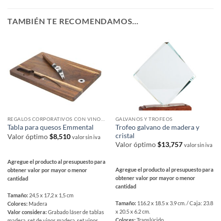
TAMBIÉN TE RECOMENDAMOS…
REGALOS CORPORATIVOS CON VINOS Y ACCESORIOS
GALVANOS Y TROFEOS
Trofeo galvano de madera y
Tabla para quesos Emmental
cristal
Valor óptimo
$
8,510
valor sin iva
Valor óptimo
$
13,757
valor sin iva
Agregue el producto al presupuesto para
Agregue el producto al presupuesto para
obtener valor por mayor o menor
obtener valor por mayor o menor
cantidad
cantidad
Tamaño:
24,5 x 17,2 x 1,5 cm
Tamaño:
116.2 x 18.5 x 3.9 cm. / Caja: 23.8
Colores:
Madera
x 20.5 x 6.2 cm.
Valor considera:
Grabado láser de tablas
Colores:
Translúcido
madera, set de vinos madera, set vinos