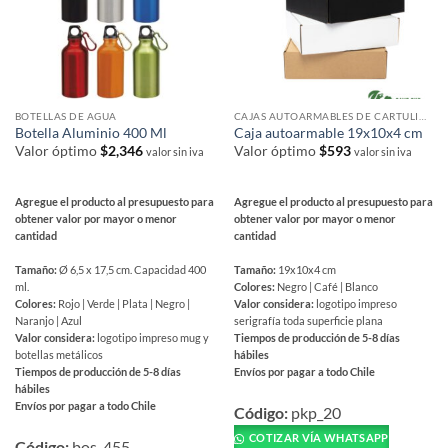
BOTELLAS DE AGUA
CAJAS AUTOARMABLES DE CARTULINA
Botella Aluminio 400 Ml
Caja autoarmable 19x10x4 cm
Valor óptimo
$
2,346
Valor óptimo
$
593
valor sin iva
valor sin iva
Agregue el producto al presupuesto para
Agregue el producto al presupuesto para
obtener valor por mayor o menor
obtener valor por mayor o menor
cantidad
cantidad
Tamaño:
Ø 6,5 x 17,5 cm. Capacidad 400
Tamaño:
19x10x4 cm
ml.
Colores:
Negro | Café | Blanco
Colores:
Rojo | Verde | Plata | Negro |
Valor considera:
logotipo impreso
Naranjo | Azul
serigrafía toda superficie plana
Valor considera:
logotipo impreso mug y
Tiempos de producción de 5-8 días
botellas metálicos
hábiles
Tiempos de producción de 5-8 días
Envíos por pagar a todo Chile
hábiles
Este
Envíos por pagar a todo Chile
producto
Código:
pkp_20
Este
tiene
COTIZAR VÍA WHATSAPP
producto
Código:
bos_455