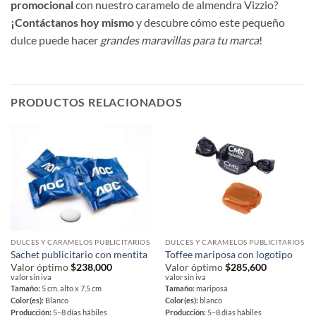
promocional
con nuestro caramelo de almendra Vizzio?
¡Contáctanos hoy mismo
y descubre cómo este pequeño
dulce puede hacer
grandes maravillas para tu marca
!
PRODUCTOS RELACIONADOS
DULCES Y CARAMELOS PUBLICITARIOS
DULCES Y CARAMELOS PUBLICITARIOS
Sachet publicitario con mentita
Toffee mariposa con logotipo
Valor óptimo
$
238,000
Valor óptimo
$
285,600
valor sin iva
valor sin iva
Tamaño:
5 cm. alto x 7,5 cm
Tamaño:
mariposa
Color(es):
Blanco
Color(es):
blanco
Producción:
5–8 días hábiles
Producción:
5–8 días hábiles