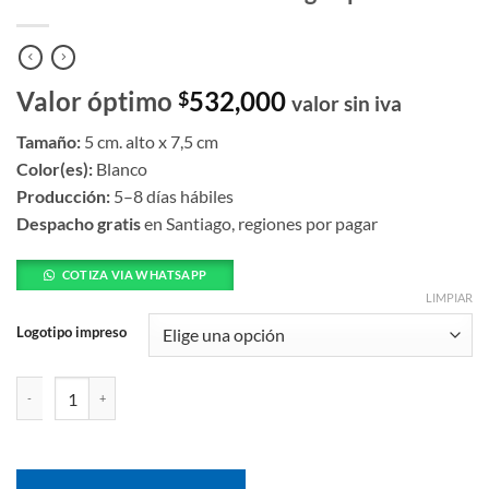
Valor óptimo
532,000
$
valor sin iva
Tamaño:
5 cm. alto x 7,5 cm
Color(es):
Blanco
Producción:
5–8 días hábiles
Despacho gratis
en Santiago, regiones por pagar
COTIZA VIA WHATSAPP
LIMPIAR
Logotipo impreso
Dos vizzio en sachet con logotipo cantidad