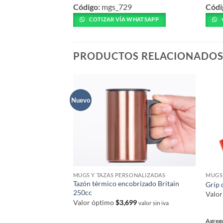
Código:
mgs_729
Códi
producto
prod
tiene
tiene
COTIZAR VÍA WHATSAPP
múltiples
múlti
variantes.
varia
Las
Las
PRODUCTOS RELACIONADO
opciones
opcio
se
se
pueden
pued
elegir
elegir
Nuevo
en
en
la
la
página
págin
de
de
producto
prod
MUGS Y TAZAS PERSONALIZADAS
MUGS 
Tazón térmico encobrizado Britain
Grip 
250cc
Valo
Valor óptimo
$
3,699
valor sin iva
Agregu