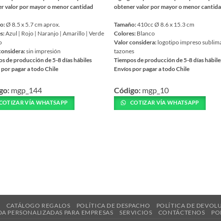
r valor por mayor o menor cantidad
obtener valor por mayor o menor cantid
o:
Ø 8.5 x 5.7 cm aprox.
Tamaño:
410cc Ø 8.6 x 15.3 cm
s:
Azul | Rojo | Naranjo | Amarillo | Verde
Colores:
Blanco
o
Valor considera:
logotipo impreso sublim
considera:
sin impresión
tazones
s de producción de 5-8 días hábiles
Tiempos de producción de 5-8 días hábile
 por pagar a todo Chile
Envíos por pagar a todo Chile
Este
go:
mgp_144
Código:
mgp_10
ucto
producto
tiene
COTIZAR VÍA WHATSAPP
COTIZAR VÍA WHATSAPP
ples
múltiples
ntes.
variantes.
Las
nes
opciones
se
en
pueden
elegir
en
la
R
CATÁLOGO REGALOS
POLÍTICA DE DESPACHO
POLÍTICA DE DEVOL
DA PERSONALIZADAS PARA EMPRESAS
SERVICIOS
CONTÁCTENOS
PO
a
página