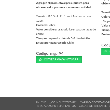
Agregue el producto al presupuesto para
obtene
obtener valor por mayor o menor cantidad
Tamañ
Tamaño:
Ø 6.5 x H11.5 cm. / Ancho con asa:
Colore
12cm
| Negr
Colores:
Cobre
Valor 
Valor considera:
grabado laser vasos o tazas de
Tiempo
cobre
Envíos
Tiempos de producción de 5-8 días hábiles
Este
Envíos por pagar a todo Chile
Códi
prod
Este
tiene
Código:
mgp_94
producto
múlti
tiene
COTIZAR VÍA WHATSAPP
varia
múltiples
Las
variantes.
opcio
Las
se
opciones
pued
se
elegir
pueden
en
elegir
la
INICIO
¿CÓMO COTIZAR?
CARRO COTIZADO
en
REGALOS PUBLICITARIOS
CAJAS DE BIENVENI
págin
la