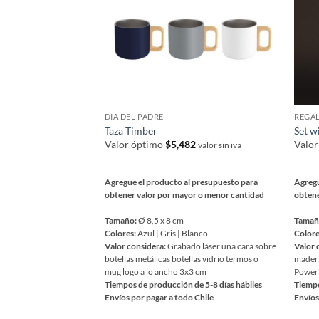
DÍA DEL PADRE
REGA
Taza Timber
Set w
Valor óptimo
$
5,482
Valo
valor sin iva
Agregue el producto al presupuesto para
Agregu
obtener valor por mayor o menor cantidad
obtene
Tamaño:
Ø 8,5 x 8 cm
Tamañ
Colores:
Azul | Gris | Blanco
Colore
Valor considera:
Grabado láser una cara sobre
Valor 
botellas metálicas botellas vidrio termos o
madera
mug logo a lo ancho 3x3 cm
Power 
Tiempos de producción de 5-8 días hábiles
Tiempo
Envíos por pagar a todo Chile
Envíos
Este
Este