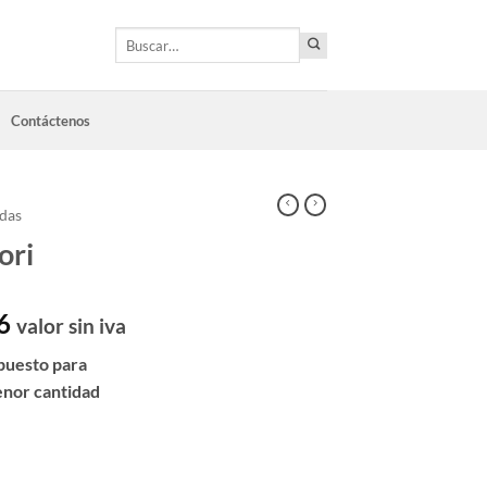
Buscar
por:
Contáctenos
adas
ori
6
valor sin iva
puesto para
enor cantidad