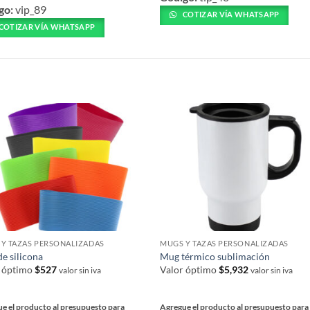
go:
vip_89
ucto
tiene
COTIZAR VÍA WHATSAPP
COTIZAR VÍA WHATSAPP
múltiples
ples
variantes.
ntes.
Las
S
opciones
nes
se
pueden
en
elegir
en
la
página
a
de
producto
ucto
Y TAZAS PERSONALIZADAS
MUGS Y TAZAS PERSONALIZADAS
de silicona
Mug térmico sublimación
r óptimo
$
527
Valor óptimo
$
5,932
valor sin iva
valor sin iva
e el producto al presupuesto para
Agregue el producto al presupuesto para