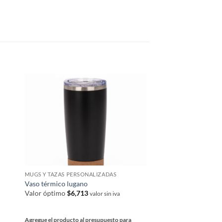
MUGS Y TAZAS PERSONALIZADAS
MUGS Y TAZAS PERSON
Vaso térmico lugano
Mug de acero inoxida
Valor óptimo
$
6,713
Valor óptimo
$
2,969
valor sin iva
Agregue el producto al presupuesto para
Agregue el producto al 