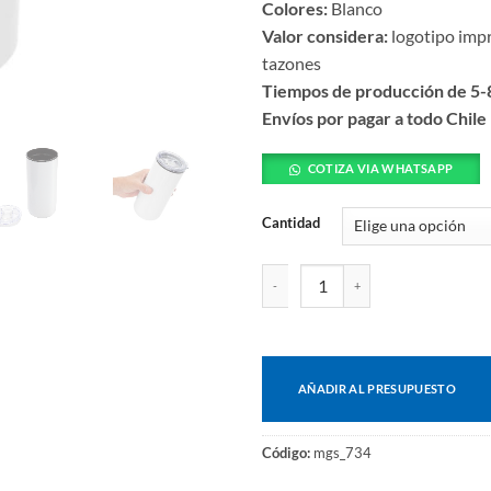
Colores:
Blanco
Valor considera:
logotipo imp
tazones
Tiempos de producción de 5-8
Envíos por pagar a todo Chile
COTIZA VIA WHATSAPP
Cantidad
Mug sublimable Sori cantidad
AÑADIR AL PRESUPUESTO
Código:
mgs_734