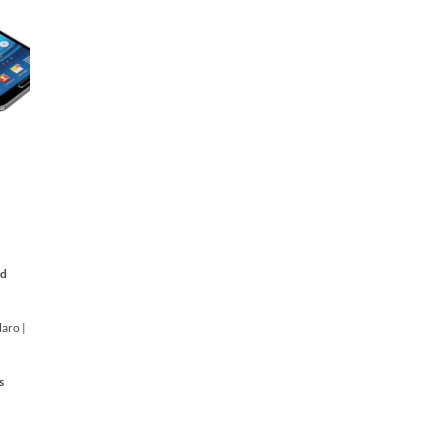
ad
laro |
s