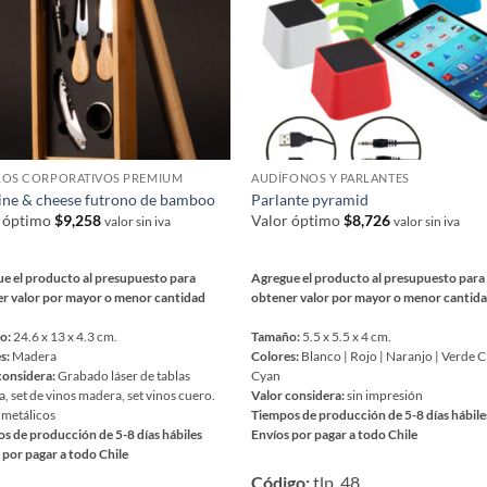
LOS CORPORATIVOS PREMIUM
AUDÍFONOS Y PARLANTES
ine & cheese futrono de bamboo
Parlante pyramid
r óptimo
$
9,258
Valor óptimo
$
8,726
valor sin iva
valor sin iva
e el producto al presupuesto para
Agregue el producto al presupuesto para
r valor por mayor o menor cantidad
obtener valor por mayor o menor cantid
o:
24.6 x 13 x 4.3 cm.
Tamaño:
5.5 x 5.5 x 4 cm.
s:
Madera
Colores:
Blanco | Rojo | Naranjo | Verde C
considera:
Grabado láser de tablas
Cyan
, set de vinos madera, set vinos cuero.
Valor considera:
sin impresión
metálicos
Tiempos de producción de 5-8 días hábile
s de producción de 5-8 días hábiles
Envíos por pagar a todo Chile
 por pagar a todo Chile
Este
Código:
tlp_48
producto