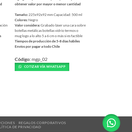
ad
obtener valor por mayor o menor cantidad
obtener valor por mayor
Tamaño:
225x92x92 mm Capacidad: 500 ml
Tamaño:
440 cc. aprox.
Colores:
Negro
Colores:
Blanco | Azul | R
ación
Valor considera:
Grabado láser una cara sobre
Valor considera:
logotip
botellas metálicas botellas vidrio termos o
botellas metálicos
s
mug logo a lo alto 5 a 6 cm o más si es factible
Tiempos de producción de
Tiempos de producción de 5-8 días hábiles
Envíos por pagar a todo C
Envíos por pagar a todo Chile
Este
Este
Código:
mgp_2
producto
Código:
mgp_02
producto
tiene
COTIZAR VÍA WH
tiene
COTIZAR VÍA WHATSAPP
múltiples
múltiples
variantes.
variantes.
Las
Las
opciones
opciones
se
se
pueden
pueden
elegir
elegir
en
en
la
UCIONES
REGALOS CORPORATIVOS
la
LÍTICA DE PRIVACIDAD
página