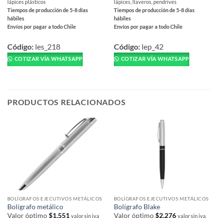
lápices plásticos
lápices, llaveros, pendrives
Tiempos de producción de 5-8 días
Tiempos de producción de 5-8 días
hábiles
hábiles
Envíos por pagar a todo Chile
Envíos por pagar a todo Chile
Este
Este
producto
producto
Código:
les_218
Código:
lep_42
tiene
tiene
COTIZAR VÍA WHATSAPP
COTIZAR VÍA WHATSAPP
múltiples
múltiples
variantes.
variantes.
Las
Las
opciones
opciones
PRODUCTOS RELACIONADOS
se
se
pueden
pueden
elegir
elegir
en
en
la
la
página
página
de
de
producto
producto
BOLÍGRAFOS EJECUTIVOS METÁLICOS
BOLÍGRAFOS EJECUTIVOS METÁLICOS
Bolígrafo metálico
Bolígrafo Blake
Valor óptimo
$
1,551
Valor óptimo
$
2,276
valor sin iva
valor sin iva