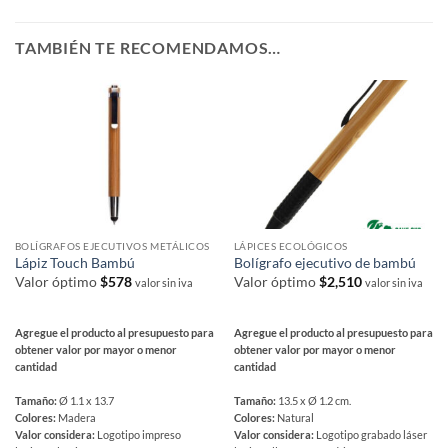
TAMBIÉN TE RECOMENDAMOS…
BOLÍGRAFOS EJECUTIVOS METÁLICOS
LÁPICES ECOLÓGICOS
Lápiz Touch Bambú
Bolígrafo ejecutivo de bambú
Valor óptimo
$
578
Valor óptimo
$
2,510
valor sin iva
valor sin iva
Agregue el producto al presupuesto para
Agregue el producto al presupuesto para
obtener valor por mayor o menor
obtener valor por mayor o menor
cantidad
cantidad
Tamaño:
Ø 1.1 x 13.7
Tamaño:
13.5 x Ø 1.2 cm.
Colores:
Madera
Colores:
Natural
Valor considera:
Logotipo impreso
Valor considera:
Logotipo grabado láser