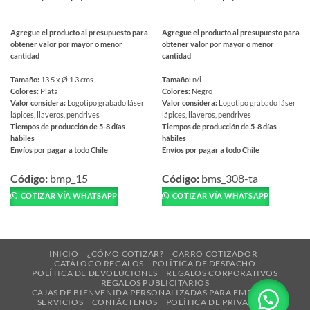
Agregue el producto al presupuesto para
Agregue el producto al presupuesto para
obtener valor por mayor o menor
obtener valor por mayor o menor
cantidad
cantidad
Tamaño:
13.5 x Ø 1.3 cms
Tamaño:
n/i
Colores:
Plata
Colores:
Negro
Valor considera:
Logotipo grabado láser
Valor considera:
Logotipo grabado láser
lápices, llaveros, pendrives
lápices, llaveros, pendrives
Tiempos de producción de 5-8 días
Tiempos de producción de 5-8 días
hábiles
hábiles
Envíos por pagar a todo Chile
Envíos por pagar a todo Chile
Este
Este
producto
producto
Código:
bmp_15
Código:
bms_308-ta
tiene
tiene
COTIZAR VÍA WHATSAPP
COTIZAR VÍA WHATSAPP
múltiples
múltiples
variantes.
variantes.
Las
Las
opciones
opciones
INICIO
¿CÓMO COTIZAR?
CARRO COTIZADOR
CATÁLOGO REGALOS
POLÍTICA DE DESPACHO
se
se
POLÍTICA DE DEVOLUCIONES
REGALOS CORPORATIVOS
pueden
pueden
REGALOS PUBLICITARIOS
CAJAS DE BIENVENIDA PERSONALIZADAS PARA EMPRESAS
elegir
elegir
SERVICIOS
CONTÁCTENOS
POLÍTICA DE PRIVACIDAD
en
en