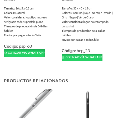
Tamaño:
16 x 5 x 0.5 cm
Tamaño:
32 x 40 x 15 cm
Colores:
Natural
Colores:
Azulino | Rojo | Naranjo | Verde |
Valor considera:
logotipo impreso
Gris | Negro | Verde Claro
serigrafía toda superficie plana
Valor considera:
logotipo estampado
Tiempos de producción de 5-8 días
bolsas tnt
hábiles
Tiempos de producción de 5-8 días
Envíos por pagar a todo Chile
hábiles
Envíos por pagar a todo Chile
Este
Este
producto
Código:
psp_60
producto
Código:
bep_23
tiene
COTIZAR VÍA WHATSAPP
tiene
múltiples
COTIZAR VÍA WHATSAPP
múltiples
variantes.
variantes.
Las
Las
opciones
opciones
se
PRODUCTOS RELACIONADOS
se
pueden
pueden
elegir
elegir
en
en
la
la
página
página
de
de
producto