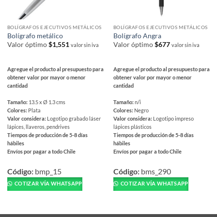
producto
BOLÍGRAFOS EJECUTIVOS METÁLICOS
BOLÍGRAFOS EJECUTIVOS METÁLICOS
Bolígrafo metálico
Bolígrafo Angra
Valor óptimo
$
1,551
Valor óptimo
$
677
valor sin iva
valor sin iva
Agregue el producto al presupuesto para
Agregue el producto al presupuesto para
obtener valor por mayor o menor
obtener valor por mayor o menor
cantidad
cantidad
Tamaño:
13.5 x Ø 1.3 cms
Tamaño:
n/i
Colores:
Plata
Colores:
Negro
Valor considera:
Logotipo grabado láser
Valor considera:
Logotipo impreso
lápices, llaveros, pendrives
lápices plásticos
Tiempos de producción de 5-8 días
Tiempos de producción de 5-8 días
hábiles
hábiles
Envíos por pagar a todo Chile
Envíos por pagar a todo Chile
Este
Este
producto
producto
Código:
bmp_15
Código:
bms_290
tiene
tiene
COTIZAR VÍA WHATSAPP
COTIZAR VÍA WHATSAPP
múltiples
múltiples
variantes.
variantes.
Las
Las