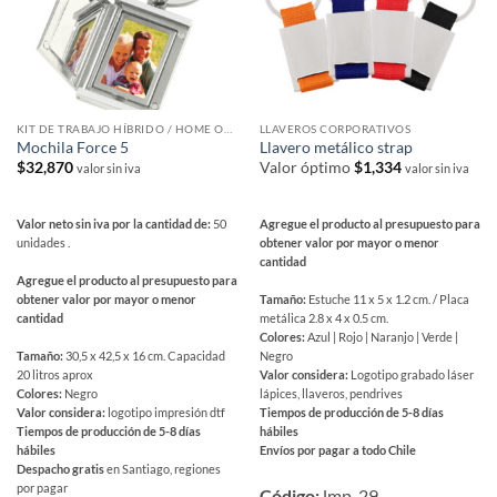
de
en
producto
la
página
de
producto
KIT DE TRABAJO HÍBRIDO / HOME OFFICE
LLAVEROS CORPORATIVOS
Mochila Force 5
Llavero metálico strap
$
32,870
Valor óptimo
$
1,334
valor sin iva
valor sin iva
Valor neto sin iva por la cantidad de:
50
Agregue el producto al presupuesto para
unidades .
obtener valor por mayor o menor
cantidad
Agregue el producto al presupuesto para
obtener valor por mayor o menor
Tamaño:
Estuche 11 x 5 x 1.2 cm. / Placa
cantidad
metálica 2.8 x 4 x 0.5 cm.
Colores:
Azul | Rojo | Naranjo | Verde |
Tamaño:
30,5 x 42,5 x 16 cm. Capacidad
Negro
20 litros aprox
Valor considera:
Logotipo grabado láser
Colores:
Negro
lápices, llaveros, pendrives
Valor considera:
logotipo impresión dtf
Tiempos de producción de 5-8 días
Tiempos de producción de 5-8 días
hábiles
hábiles
Envíos por pagar a todo Chile
Despacho gratis
en Santiago, regiones
Este
por pagar
producto
Código:
lmp_29