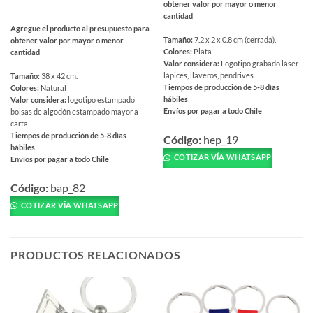
obtener valor por mayor o menor
cantidad
Agregue el producto al presupuesto para
Tamaño:
7.2 x 2 x 0.8 cm (cerrada).
obtener valor por mayor o menor
Colores:
Plata
cantidad
Valor considera:
Logotipo grabado láser
lápices, llaveros, pendrives
Tamaño:
38 x 42 cm.
Tiempos de producción de 5-8 días
Colores:
Natural
hábiles
Valor considera:
logotipo estampado
Envíos por pagar a todo Chile
bolsas de algodón estampado mayor a
Este
carta
Tiempos de producción de 5-8 días
producto
Código:
hep_19
hábiles
tiene
COTIZAR VÍA WHATSAPP
Envíos por pagar a todo Chile
múltiples
Este
variantes.
producto
Código:
bap_82
Las
tiene
COTIZAR VÍA WHATSAPP
opciones
múltiples
se
variantes.
pueden
Las
PRODUCTOS RELACIONADOS
elegir
opciones
en
se
la
pueden
página
elegir