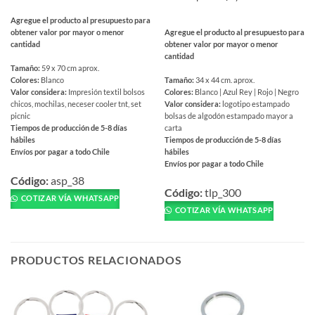
Agregue el producto al presupuesto para
Agregue el producto al presupuesto para
obtener valor por mayor o menor
obtener valor por mayor o menor
cantidad
cantidad
Tamaño:
59 x 70 cm aprox.
Tamaño:
34 x 44 cm. aprox.
Colores:
Blanco
Colores:
Blanco | Azul Rey | Rojo | Negro
Valor considera:
Impresión textil bolsos
Valor considera:
logotipo estampado
chicos, mochilas, neceser cooler tnt, set
bolsas de algodón estampado mayor a
picnic
carta
Tiempos de producción de 5-8 días
Tiempos de producción de 5-8 días
hábiles
hábiles
Envíos por pagar a todo Chile
Envíos por pagar a todo Chile
Este
Este
producto
Código:
asp_38
producto
Código:
tlp_300
tiene
COTIZAR VÍA WHATSAPP
tiene
múltiples
COTIZAR VÍA WHATSAPP
múltiples
variantes.
variantes.
Las
Las
opciones
PRODUCTOS RELACIONADOS
opciones
se
se
pueden
pueden
elegir
elegir
en