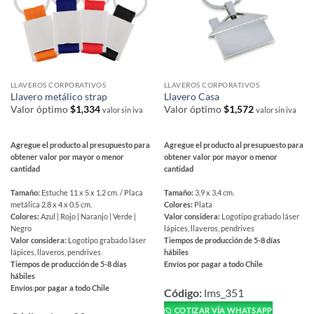
en
la
la
página
página
de
de
producto
producto
LLAVEROS CORPORATIVOS
LLAVEROS CORPORATIVOS
Llavero metálico strap
Llavero Casa
Valor óptimo
$
1,334
Valor óptimo
$
1,572
valor sin iva
valor sin iva
Agregue el producto al presupuesto para
Agregue el producto al presupuesto para
obtener valor por mayor o menor
obtener valor por mayor o menor
cantidad
cantidad
Tamaño:
Estuche 11 x 5 x 1.2 cm. / Placa
Tamaño:
3,9 x 3,4 cm.
metálica 2.8 x 4 x 0.5 cm.
Colores:
Plata
Colores:
Azul | Rojo | Naranjo | Verde |
Valor considera:
Logotipo grabado láser
Negro
lápices, llaveros, pendrives
Valor considera:
Logotipo grabado láser
Tiempos de producción de 5-8 días
lápices, llaveros, pendrives
hábiles
Tiempos de producción de 5-8 días
Envíos por pagar a todo Chile
hábiles
Este
Envíos por pagar a todo Chile
producto
Código:
lms_351
Este
tiene
COTIZAR VÍA WHATSAPP