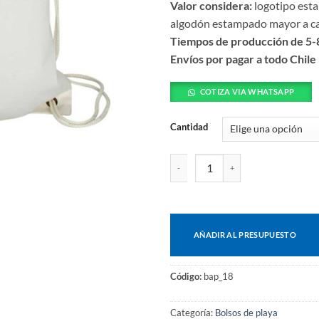
Valor considera:
logotipo est
algodón estampado mayor a c
Tiempos de producción de 5-8
Envíos por pagar a todo Chile
COTIZA VIA WHATSAPP
Cantidad
Morral playero cantidad
AÑADIR AL PRESUPUESTO
Código:
bap_18
Categoría:
Bolsos de playa