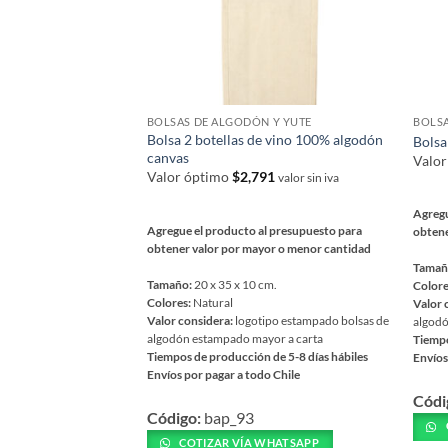
la
págin
página
de
de
prod
producto
BOLSAS DE ALGODÓN Y YUTE
BOLSA
Bolsa 2 botellas de vino 100% algodón
Bolsa
canvas
Valo
Valor óptimo
$
2,791
valor sin iva
Agregu
Agregue el producto al presupuesto para
obtene
obtener valor por mayor o menor cantidad
Tamañ
Tamaño:
20 x 35 x 10 cm.
Colore
Colores:
Natural
Valor 
Valor considera:
logotipo estampado bolsas de
algodó
algodón estampado mayor a carta
Tiempo
Tiempos de producción de 5-8 días hábiles
Envíos
Envíos por pagar a todo Chile
Este
Este
Códi
prod
Código:
bap_93
producto
tiene
tiene
COTIZAR VÍA WHATSAPP
múlti