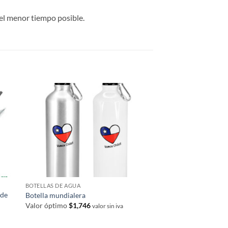
el menor tiempo posible.
BOTELLAS DE AGUA
 de
Botella mundialera
Valor óptimo
$
1,746
valor sin iva