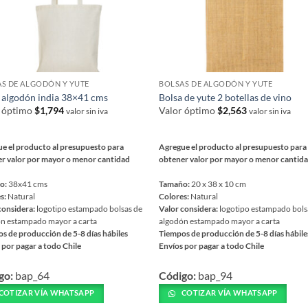
página
a
de
producto
ucto
S DE ALGODÓN Y YUTE
BOLSAS DE ALGODÓN Y YUTE
 algodón india 38×41 cms
Bolsa de yute 2 botellas de vino
r óptimo
$
1,794
Valor óptimo
$
2,563
valor sin iva
valor sin iva
e el producto al presupuesto para
Agregue el producto al presupuesto para
r valor por mayor o menor cantidad
obtener valor por mayor o menor cantid
o:
38x41 cms
Tamaño:
20 x 38 x 10 cm
s:
Natural
Colores:
Natural
considera:
logotipo estampado bolsas de
Valor considera:
logotipo estampado bols
n estampado mayor a carta
algodón estampado mayor a carta
s de producción de 5-8 días hábiles
Tiempos de producción de 5-8 días hábile
 por pagar a todo Chile
Envíos por pagar a todo Chile
Este
go:
bap_64
Código:
bap_94
ucto
producto
tiene
COTIZAR VÍA WHATSAPP
COTIZAR VÍA WHATSAPP
ples
múltiples