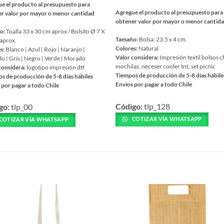
e el producto al presupuesto para
Agregue el producto al presupuesto para
r valor por mayor o menor cantidad
obtener valor por mayor o menor cantid
o:
Toalla 33 x 30 cm aprox / Bolsito Ø 7 X
Tamaño:
Bolsa: 23.5 x 4 cm.
aprox.
Colores:
Natural
s:
Blanco | Azul | Rojo | Naranjo |
Valor considera:
Impresión textil bolsos c
lo | Gris | Negro | Verde | Morado
mochilas, neceser cooler tnt, set picnic
considera:
logotipo impresión dtf
Tiempos de producción de 5-8 días hábile
s de producción de 5-8 días hábiles
Envíos por pagar a todo Chile
 por pagar a todo Chile
Este
Código:
tlp_128
go:
tlp_00
producto
ucto
tiene
COTIZAR VÍA WHATSAPP
COTIZAR VÍA WHATSAPP
múltiples
ples
variantes.
ntes.
Las
S
opciones
nes
se
pueden
en
elegir
en
la