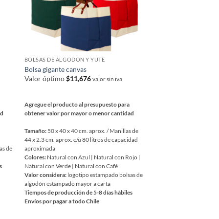
página
de
producto
BOLSAS DE ALGODÓN Y YUTE
BOLSAS DE ALGODÓN Y
Bolsa gigante canvas
Bolsa yute para botel
Valor óptimo
$
11,676
Valor óptimo
$
2,127
valor sin iva
Agregue el producto al presupuesto para
Agregue el producto al 
ad
obtener valor por mayor o menor cantidad
obtener valor por mayor
Tamaño:
50 x 40 x 40 cm. aprox. / Manillas de
Tamaño:
10 x 40 x 10 cm
44 x 2.3 cm. aprox. c/u 80 litros de capacidad
Colores:
Natural
as de
aproximada
Valor considera:
logotipo
Colores:
Natural con Azul | Natural con Rojo |
algodón estampado mayor
s
Natural con Verde | Natural con Café
Tiempos de producción de
Valor considera:
logotipo estampado bolsas de
Envíos por pagar a todo C
algodón estampado mayor a carta
Este
Tiempos de producción de 5-8 días hábiles
Código:
bap_95
producto
Envíos por pagar a todo Chile
tiene
COTIZAR VÍA WH
Este
múltiples