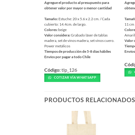
Agregue el producto al presupuesto para
Agregu
obtener valor por mayor o menor cantidad
obtene
Tamaño:
Estuche: 20 x 5.6 x 2.2 cm. / Cada
Tamañ
cubierto: 14.4cm. de largo.
11 cm 
Colores:
beige
Colore
Valor considera:
Grabado láser de tablas
Amaril
madera, set de vinos madera, set vinos cuero.
Valor 
Power metálicos
Tiempo
Tiempos de producción de 5-8 días hábiles
Envíos
Envíos por pagar a todo Chile
Este
Este
Códi
prod
Código:
tlp_126
producto
tiene
tiene
COTIZAR VÍA WHATSAPP
múlti
múltiples
varia
variantes.
Las
Las
PRODUCTOS RELACIONADO
opcio
opciones
se
se
pued
pueden
elegir
elegir
en
en
la