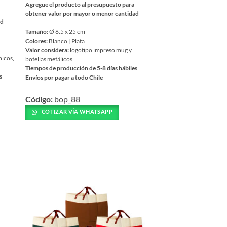
Agregue el producto al presupuesto para
obtener valor por mayor o menor cantidad
ad
Tamaño:
Ø 6.5 x 25 cm
Colores:
Blanco | Plata
Valor considera:
logotipo impreso mug y
hicos,
botellas metálicos
Tiempos de producción de 5-8 días hábiles
s
Envíos por pagar a todo Chile
Este
Código:
bop_88
producto
tiene
COTIZAR VÍA WHATSAPP
múltiples
variantes.
Las
opciones
se
pueden
elegir
en
la