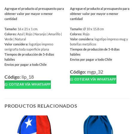
Agregue el producto al presupuesto para
Agregue el producto al presupuesto para
obtener valor por mayor o menor
obtener valor por mayor o menor
cantidad
cantidad
Tamaño:
16 x 21 x 1 cm.
Tamaño:
Ø 10 x 15.8 cm
Colores:
Azul | Rojo | Naranjo | Amarillo |
Colores:
Rojo
Verde | Natural
Valor considera:
logotipo impreso mug y
Valor considera:
logotipo impreso
botellas metálicos
serigrafía toda superficie plana
Tiempos de producción de 5-8 días
Tiempos de producción de 5-8 días
hábiles
hábiles
Envíos por pagar a todo Chile
Envíos por pagar a todo Chile
Este
Este
producto
Código:
mgp_32
producto
Código:
lip_18
tiene
COTIZAR VÍA WHATSAPP
tiene
múltiples
COTIZAR VÍA WHATSAPP
múltiples
variantes.
variantes.
Las
Las
opciones
PRODUCTOS RELACIONADOS
opciones
se
se
pueden
pueden
elegir
elegir
en
en