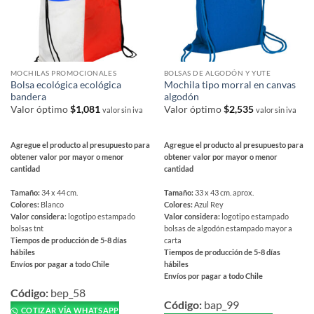
la
la
página
página
de
de
producto
producto
MOCHILAS PROMOCIONALES
BOLSAS DE ALGODÓN Y YUTE
Bolsa ecológica ecológica
Mochila tipo morral en canvas
bandera
algodón
Valor óptimo
$
1,081
Valor óptimo
$
2,535
valor sin iva
valor sin iva
Agregue el producto al presupuesto para
Agregue el producto al presupuesto para
obtener valor por mayor o menor
obtener valor por mayor o menor
cantidad
cantidad
Tamaño:
34 x 44 cm.
Tamaño:
33 x 43 cm. aprox.
Colores:
Blanco
Colores:
Azul Rey
Valor considera:
logotipo estampado
Valor considera:
logotipo estampado
bolsas tnt
bolsas de algodón estampado mayor a
Tiempos de producción de 5-8 días
carta
hábiles
Tiempos de producción de 5-8 días
Envíos por pagar a todo Chile
hábiles
Envíos por pagar a todo Chile
Este
Este
producto
Código:
bep_58
producto
Código:
bap_99
tiene
COTIZAR VÍA WHATSAPP