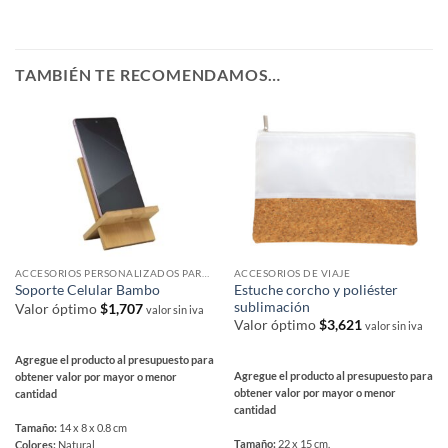
TAMBIÉN TE RECOMENDAMOS…
ACCESORIOS PERSONALIZADOS PARA SMARTPHONES Y TABLETS
ACCESORIOS DE VIAJE
Estuche corcho y poliéster
Soporte Celular Bambo
sublimación
Valor óptimo
$
1,707
valor sin iva
Valor óptimo
$
3,621
valor sin iva
Agregue el producto al presupuesto para
Agregue el producto al presupuesto para
obtener valor por mayor o menor
obtener valor por mayor o menor
cantidad
cantidad
Tamaño:
14 x 8 x 0.8 cm
Tamaño:
22 x 15 cm.
Colores:
Natural