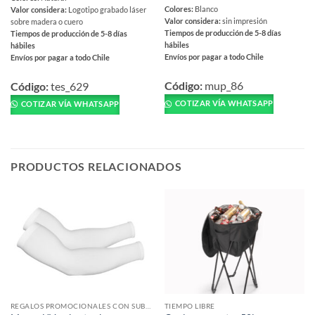
Colores:
Blanco
Valor considera:
Logotipo grabado láser
Valor considera:
sin impresión
sobre madera o cuero
Tiempos de producción de 5-8 días
Tiempos de producción de 5-8 días
hábiles
hábiles
Envíos por pagar a todo Chile
Envíos por pagar a todo Chile
Este
Este
producto
Código:
mup_86
producto
Código:
tes_629
tiene
tiene
COTIZAR VÍA WHATSAPP
COTIZAR VÍA WHATSAPP
múltiples
múltiples
variantes.
variantes.
Las
Las
opciones
opciones
PRODUCTOS RELACIONADOS
se
se
pueden
pueden
elegir
elegir
en
en
la
la
página
página
de
de
producto
producto
REGALOS PROMOCIONALES CON SUBLIMACIÓN
TIEMPO LIBRE