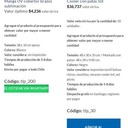
Manga UV cobertor brazos
Cooler con patas 50l
sublimación
$
36,737
valor sin iva
Valor óptimo
$
4,236
valor sin iva
Valor neto sin iva por la cantidad de:
50
Agregue el producto al presupuesto para
unidades .
obtener valor por mayor o menor
cantidad
Agregue el producto al presupuesto para
obtener valor por mayor o menor
Tamaño:
38 x 10 cm aprox.
cantidad
Colores:
Blanco
Valor considera:
sin impresión
Tamaño:
48 x 30 x 35 cm. / Montado con
Tiempos de producción de 5-8 días
patas: 48 x 39 x H 85 cm.
hábiles
Colores:
Negro
Envíos por pagar a todo Chile
Valor considera:
Impresión textil bolsos
Este
chicos, mochilas, neceser cooler tnt, set
picnic
producto
Código:
tlp_200
Tiempos de producción de 5-8 días
tiene
COTIZAR VÍA WHATSAPP
hábiles
múltiples
Despacho gratis
en Santiago, regiones
variantes.
por pagar
Las
Código:
tlp_30
opciones
se
pueden
AÑADIR AL