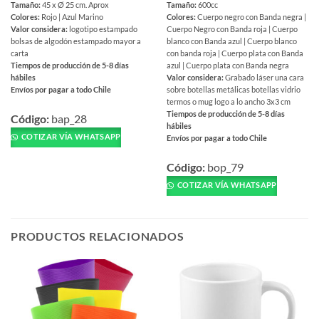
Tamaño:
45 x Ø 25 cm. Aprox
Tamaño:
600cc
Colores:
Rojo | Azul Marino
Colores:
Cuerpo negro con Banda negra |
Valor considera:
logotipo estampado
Cuerpo Negro con Banda roja | Cuerpo
bolsas de algodón estampado mayor a
blanco con Banda azul | Cuerpo blanco
carta
con banda roja | Cuerpo plata con Banda
Tiempos de producción de 5-8 días
azul | Cuerpo plata con Banda negra
hábiles
Valor considera:
Grabado láser una cara
Envíos por pagar a todo Chile
sobre botellas metálicas botellas vidrio
termos o mug logo a lo ancho 3x3 cm
Este
Tiempos de producción de 5-8 días
producto
Código:
bap_28
hábiles
tiene
COTIZAR VÍA WHATSAPP
Envíos por pagar a todo Chile
múltiples
Este
variantes.
producto
Código:
bop_79
Las
tiene
COTIZAR VÍA WHATSAPP
opciones
múltiples
se
variantes.
pueden
Las
PRODUCTOS RELACIONADOS
elegir
opciones
en
se
la
pueden
página
elegir
de
en
producto
la