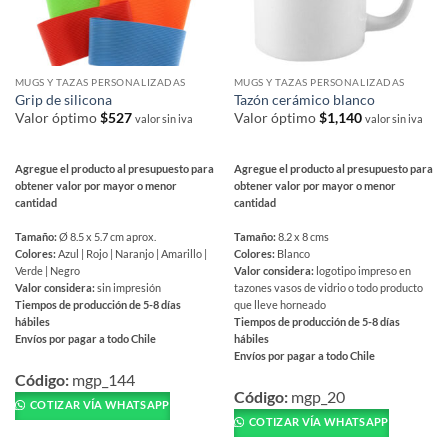
página
de
producto
MUGS Y TAZAS PERSONALIZADAS
MUGS Y TAZAS PERSONALIZADAS
Grip de silicona
Tazón cerámico blanco
Valor óptimo
$
527
Valor óptimo
$
1,140
valor sin iva
valor sin iva
Agregue el producto al presupuesto para
Agregue el producto al presupuesto para
obtener valor por mayor o menor
obtener valor por mayor o menor
cantidad
cantidad
Tamaño:
Ø 8.5 x 5.7 cm aprox.
Tamaño:
8.2 x 8 cms
Colores:
Azul | Rojo | Naranjo | Amarillo |
Colores:
Blanco
Verde | Negro
Valor considera:
logotipo impreso en
Valor considera:
sin impresión
tazones vasos de vidrio o todo producto
Tiempos de producción de 5-8 días
que lleve horneado
hábiles
Tiempos de producción de 5-8 días
Envíos por pagar a todo Chile
hábiles
Envíos por pagar a todo Chile
Este
Este
producto
Código:
mgp_144
producto
Código:
mgp_20
tiene
COTIZAR VÍA WHATSAPP
tiene
múltiples
COTIZAR VÍA WHATSAPP
múltiples
variantes.