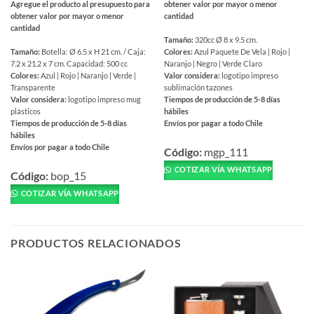
Agregue el producto al presupuesto para
obtener valor por mayor o menor
obtener valor por mayor o menor
cantidad
cantidad
Tamaño:
320cc Ø 8 x 9.5 cm.
Tamaño:
Botella: Ø 6.5 x H 21 cm. / Caja:
Colores:
Azul Paquete De Vela | Rojo |
7.2 x 21.2 x 7 cm. Capacidad: 500 cc
Naranjo | Negro | Verde Claro
Colores:
Azul | Rojo | Naranjo | Verde |
Valor considera:
logotipo impreso
Transparente
sublimación tazones
Valor considera:
logotipo impreso mug
Tiempos de producción de 5-8 días
plásticos
hábiles
Tiempos de producción de 5-8 días
Envíos por pagar a todo Chile
hábiles
Este
Envíos por pagar a todo Chile
producto
Código:
mgp_111
Este
tiene
COTIZAR VÍA WHATSAPP
producto
Código:
bop_15
múltiples
tiene
COTIZAR VÍA WHATSAPP
variantes.
múltiples
Las
variantes.
opciones
Las
se
PRODUCTOS RELACIONADOS
opciones
pueden
se
elegir
pueden
en
elegir
la
en
página