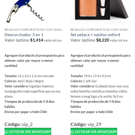
la
de
página
producto
de
producto
REGALOS CORPORATIVOS CON VINOS Y ACCESORIOS
REGALOS CORPORATIVOS CON VINOS Y ACCESORIOS
Descorchador 3 en 1
Set petaca + vasitos oxford
Valor óptimo
$
1,414
Valor óptimo
$
8,220
valor sin iva
valor sin iva
Agregue el producto al presupuesto para
Agregue el producto al presupuesto para
obtener valor por mayor o menor
obtener valor por mayor o menor
cantidad
cantidad
Tamaño:
11 x 2,5 x 1,3 cms cerrado
Tamaño:
19.4 x 17.4 x 4.3 cm
Colores:
Azul | Rojo | Negro
Colores:
Café clar
Valor considera:
logotipo impreso
Valor considera:
Grabado láser una cara
tampografía toda superficie que no sea
sobre botellas metálicas botellas vidrio
plana
termos o mug logo a lo ancho 3x3 cm
Tiempos de producción de 5-8 días
Tiempos de producción de 5-8 días
hábiles
hábiles
Envíos por pagar a todo Chile
Envíos por pagar a todo Chile
Este
Este
producto
producto
Código:
vip_2
Código:
vip_29
tiene
tiene
COTIZAR VÍA WHATSAPP
COTIZAR VÍA WHATSAPP