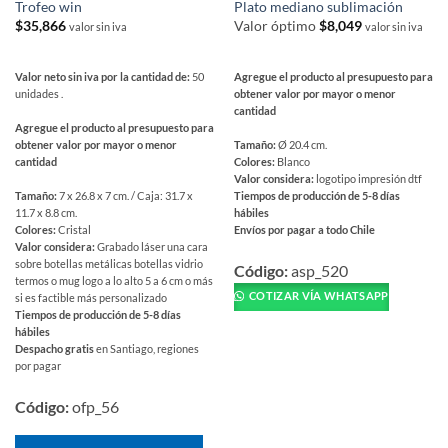
Trofeo win
Plato mediano sublimación
$
35,866
Valor óptimo
$
8,049
valor sin iva
valor sin iva
Valor neto sin iva por la cantidad de:
50
Agregue el producto al presupuesto para
unidades .
obtener valor por mayor o menor
cantidad
Agregue el producto al presupuesto para
obtener valor por mayor o menor
Tamaño:
Ø 20.4 cm.
cantidad
Colores:
Blanco
Valor considera:
logotipo impresión dtf
Tamaño:
7 x 26.8 x 7 cm. / Caja: 31.7 x
Tiempos de producción de 5-8 días
11.7 x 8.8 cm.
hábiles
Colores:
Cristal
Envíos por pagar a todo Chile
Valor considera:
Grabado láser una cara
Este
sobre botellas metálicas botellas vidrio
producto
Código:
asp_520
termos o mug logo a lo alto 5 a 6 cm o más
tiene
COTIZAR VÍA WHATSAPP
si es factible más personalizado
múltiples
Tiempos de producción de 5-8 días
variantes.
hábiles
Despacho gratis
en Santiago, regiones
Las
por pagar
opciones
se
Código:
ofp_56
pueden
elegir