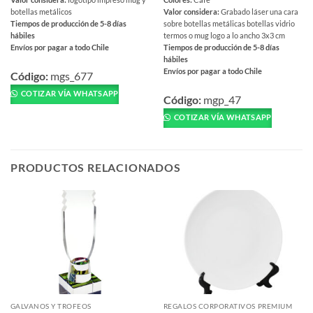
botellas metálicos
Valor considera:
Grabado láser una cara
Tiempos de producción de 5-8 días
sobre botellas metálicas botellas vidrio
hábiles
termos o mug logo a lo ancho 3x3 cm
Envíos por pagar a todo Chile
Tiempos de producción de 5-8 días
hábiles
Este
Envíos por pagar a todo Chile
producto
Código:
mgs_677
Este
tiene
COTIZAR VÍA WHATSAPP
producto
Código:
mgp_47
múltiples
tiene
COTIZAR VÍA WHATSAPP
variantes.
múltiples
Las
variantes.
opciones
Las
se
PRODUCTOS RELACIONADOS
opciones
pueden
se
elegir
pueden
en
elegir
la
en
página
la
de
página
producto
de
producto
GALVANOS Y TROFEOS
REGALOS CORPORATIVOS PREMIUM