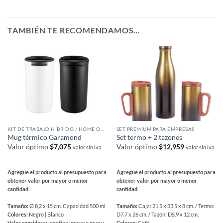
TAMBIÉN TE RECOMENDAMOS…
KIT DE TRABAJO HÍBRIDO / HOME OFFICE
SET PREMIUM PARA EMPRESAS
Mug térmico Garamond
Set termo + 2 tazones
Valor óptimo
$
7,075
Valor óptimo
$
12,959
valor sin iva
valor sin iva
Agregue el producto al presupuesto para
Agregue el producto al presupuesto para
obtener valor por mayor o menor
obtener valor por mayor o menor
cantidad
cantidad
Tamaño:
Ø 8,2 x 15 cm. Capacidad 500 ml
Tamaño:
Caja: 21.5 x 33.5 x 8 cm. / Termo:
Colores:
Negro | Blanco
D7.7 x 26 cm. / Tazón: D5.9 x 12 cm.
Valor considera:
logotipo impreso mug y
Colores:
Café