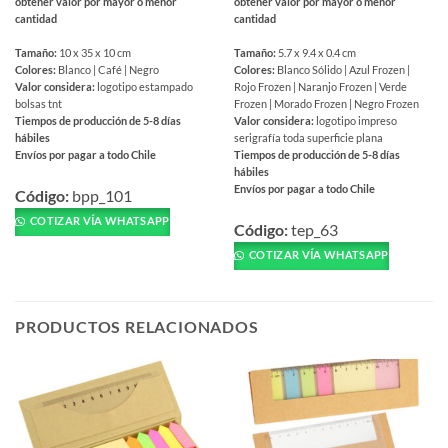
obtener valor por mayor o menor
obtener valor por mayor o menor
cantidad
cantidad
Tamaño:
10 x 35 x 10 cm
Tamaño:
5.7 x 9.4 x 0.4 cm
Colores:
Blanco | Café | Negro
Colores:
Blanco Sólido | Azul Frozen |
Valor considera:
logotipo estampado
Rojo Frozen | Naranjo Frozen | Verde
bolsas tnt
Frozen | Morado Frozen | Negro Frozen
Tiempos de producción de 5-8 días
Valor considera:
logotipo impreso
hábiles
serigrafía toda superficie plana
Envíos por pagar a todo Chile
Tiempos de producción de 5-8 días
hábiles
Este
Envíos por pagar a todo Chile
producto
Código:
bpp_101
Este
tiene
COTIZAR VÍA WHATSAPP
producto
Código:
tep_63
múltiples
tiene
COTIZAR VÍA WHATSAPP
variantes.
múltiples
Las
variantes.
opciones
Las
se
PRODUCTOS RELACIONADOS
opciones
pueden
se
elegir
pueden
en
elegir
la
en
página
la
de