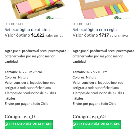
página
producto
de
producto
SET POST-IT
SET POST-IT
Set ecológico de oficina
Set ecológico con regla
Valor óptimo
$
1,822
Valor óptimo
$
717
valor sin iva
valor sin iva
Agregue el producto al presupuesto para
Agregue el producto al presupuesto para
obtener valor por mayor o menor
obtener valor por mayor o menor
cantidad
cantidad
Tamaño:
16 x 6.3 x 2.2 cm.
Tamaño:
16 x 5 x 0.5 cm
Colores:
Natural
Colores:
Natural
Valor considera:
logotipo impreso
Valor considera:
logotipo impreso
serigrafía toda superficie plana
serigrafía toda superficie plana
Tiempos de producción de 5-8 días
Tiempos de producción de 5-8 días
hábiles
hábiles
Envíos por pagar a todo Chile
Envíos por pagar a todo Chile
Este
Este
producto
producto
Código:
psp_0
Código:
psp_60
tiene
tiene
COTIZAR VÍA WHATSAPP
COTIZAR VÍA WHATSAPP
múltiples
múltiples
variantes.
variantes.