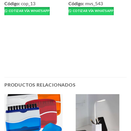
producto
producto
Código:
cop_13
Código:
mvs_543
tiene
tiene
COTIZAR VÍA WHATSAPP
COTIZAR VÍA WHATSAPP
múltiples
múltiples
variantes.
variantes.
Las
Las
opciones
opciones
se
se
pueden
pueden
elegir
elegir
en
en
la
la
página
página
de
de
producto
producto
PRODUCTOS RELACIONADOS