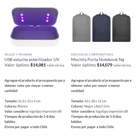
SALUD Y PHARMA
MOCHILAS CORPORATIVAS
USB estuche esterilizador UV
Mochila Porta Notebook Ng
Valor óptimo
$
14,081
Valor óptimo
$
14,079
valor sin iva
valor sin iva
Agregue el producto al presupuesto para
Agregue el producto al presupuesto para
obtener valor por mayor o menor
obtener valor por mayor o menor
cantidad
cantidad
Tamaño:
21.2 x 12 x 5 cm
Tamaño:
42 x 28 x 12 cm
Colores:
Blanco
Colores:
Negro | Azul | Gris
Valor considera:
logotipo impresión dtf
Valor considera:
logotipo impresión dtf
Tiempos de producción de 5-8 días
Tiempos de producción de 5-8 días
hábiles
hábiles
Envíos por pagar a todo Chile
Envíos por pagar a todo Chile
Este
Este