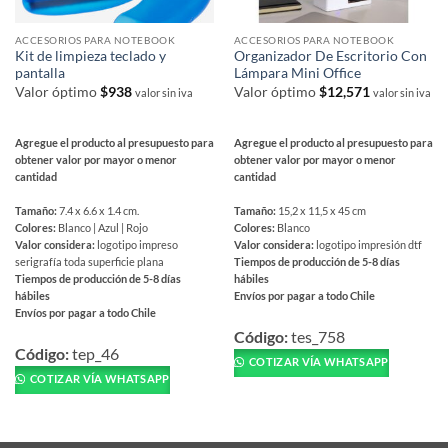
ACCESORIOS PARA NOTEBOOK
ACCESORIOS PARA NOTEBOOK
Kit de limpieza teclado y
Organizador De Escritorio Con
pantalla
Lámpara Mini Office
Valor óptimo
$
938
Valor óptimo
$
12,571
valor sin iva
valor sin iva
Agregue el producto al presupuesto para
Agregue el producto al presupuesto para
obtener valor por mayor o menor
obtener valor por mayor o menor
cantidad
cantidad
Tamaño:
7.4 x 6.6 x 1.4 cm.
Tamaño:
15,2 x 11,5 x 45 cm
Colores:
Blanco | Azul | Rojo
Colores:
Blanco
Valor considera:
logotipo impreso
Valor considera:
logotipo impresión dtf
serigrafía toda superficie plana
Tiempos de producción de 5-8 días
Tiempos de producción de 5-8 días
hábiles
hábiles
Envíos por pagar a todo Chile
Envíos por pagar a todo Chile
Este
Este
producto
Código:
tes_758
producto
Código:
tep_46
tiene
COTIZAR VÍA WHATSAPP
tiene
múltiples
COTIZAR VÍA WHATSAPP
múltiples
variantes.
variantes.
Las
Las
opciones