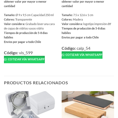
obtener valor por mayor o menor
obtener valor por mayor o menor
cantidad
cantidad
Tamaño:
Ø 9 x 9,5 cm Capacidad 250 ml
Tamaño:
7.5 x 12.6 x 1 cm
Colores:
Transparente
Colores:
Madera
Valor considera:
Grabado láser una cara
Valor considera:
logotipo impresión dtf
de copas de vidrios vasos vidrio
Tiempos de producción de 5-8 días
Tiempos de producción de 5-8 días
hábiles
hábiles
Envíos por pagar a todo Chile
Envíos por pagar a todo Chile
Este
Este
producto
Código:
calp_54
producto
Código:
vis_599
tiene
COTIZAR VÍA WHATSAPP
tiene
múltiples
COTIZAR VÍA WHATSAPP
múltiples
variantes.
variantes.
Las
Las
opciones
opciones
se
PRODUCTOS RELACIONADOS
se
pueden
pueden
elegir
elegir
en
en
la
la
página
página
de