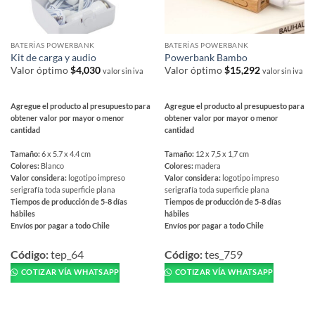
de
producto
producto
BATERÍAS POWERBANK
BATERÍAS POWERBANK
Kit de carga y audio
Powerbank Bambo
Valor óptimo
$
4,030
Valor óptimo
$
15,292
valor sin iva
valor sin iva
Agregue el producto al presupuesto para
Agregue el producto al presupuesto para
obtener valor por mayor o menor
obtener valor por mayor o menor
cantidad
cantidad
Tamaño:
6 x 5.7 x 4.4 cm
Tamaño:
12 x 7,5 x 1,7 cm
Colores:
Blanco
Colores:
madera
Valor considera:
logotipo impreso
Valor considera:
logotipo impreso
serigrafía toda superficie plana
serigrafía toda superficie plana
Tiempos de producción de 5-8 días
Tiempos de producción de 5-8 días
hábiles
hábiles
Envíos por pagar a todo Chile
Envíos por pagar a todo Chile
Este
Este
producto
producto
Código:
tep_64
Código:
tes_759
tiene
tiene
COTIZAR VÍA WHATSAPP
COTIZAR VÍA WHATSAPP
múltiples
múltiples
variantes.
variantes.
Las
Las