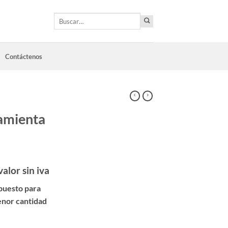
Buscar
por:
Contáctenos
ramienta
valor sin iva
puesto para
enor cantidad