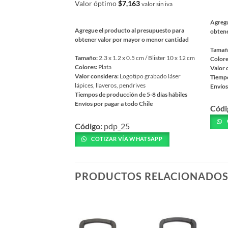
Valor óptimo
$
7,163
valor sin iva
Agregu
Agregue el producto al presupuesto para
obtene
obtener valor por mayor o menor cantidad
Tamañ
Tamaño:
2.3 x 1.2 x 0.5 cm / Blister 10 x 12 cm
Colore
Colores:
Plata
Valor 
Valor considera:
Logotipo grabado láser
Tiempo
lápices, llaveros, pendrives
Envíos
Tiempos de producción de 5-8 días hábiles
Este
Envíos por pagar a todo Chile
Códi
prod
Este
tiene
Código:
pdp_25
producto
múlti
tiene
COTIZAR VÍA WHATSAPP
varia
múltiples
Las
variantes.
opcio
Las
PRODUCTOS RELACIONADO
se
opciones
pued
se
elegir
pueden
en
elegir
la