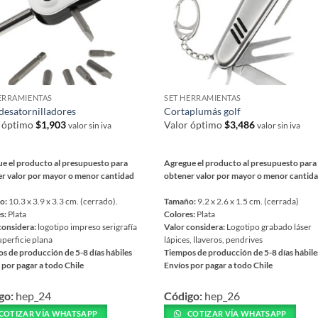
la
a
página
de
ucto
producto
ERRAMIENTAS
SET HERRAMIENTAS
 desatornilladores
Cortaplumás golf
r óptimo
$
1,903
Valor óptimo
$
3,486
valor sin iva
valor sin iva
e el producto al presupuesto para
Agregue el producto al presupuesto para
r valor por mayor o menor cantidad
obtener valor por mayor o menor cantid
o:
10.3 x 3.9 x 3.3 cm. (cerrado).
Tamaño:
9.2 x 2.6 x 1.5 cm. (cerrada)
s:
Plata
Colores:
Plata
considera:
logotipo impreso serigrafía
Valor considera:
Logotipo grabado láser
uperficie plana
lápices, llaveros, pendrives
s de producción de 5-8 días hábiles
Tiempos de producción de 5-8 días hábile
 por pagar a todo Chile
Envíos por pagar a todo Chile
Este
go:
hep_24
Código:
hep_26
ucto
producto
tiene
COTIZAR VÍA WHATSAPP
COTIZAR VÍA WHATSAPP