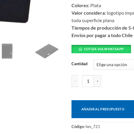
Colores:
Plata
Valor considera:
logotipo impr
toda superficie plana
Tiempos de producción de 5-8
Envíos por pagar a todo Chile
COTIZA VIA WHATSAPP
Cantidad
Tarjeta multiherramienta Indiana
AÑADIR AL PRESUPUESTO
Código:
hes_721