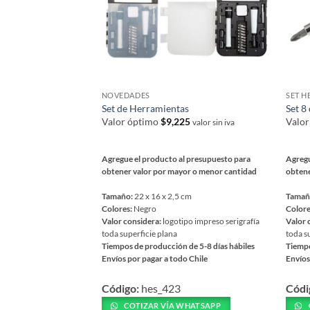
en
págin
la
de
página
prod
de
producto
NOVEDADES
SET H
Set de Herramientas
Set 8
Valor óptimo
$
9,225
Valo
valor sin iva
Agregue el producto al presupuesto para
Agregu
obtener valor por mayor o menor cantidad
obtene
Tamaño:
22 x 16 x 2,5 cm
Tamañ
Colores:
Negro
Colore
Valor considera:
logotipo impreso serigrafía
Valor 
toda superficie plana
toda s
Tiempos de producción de 5-8 días hábiles
Tiempo
Envíos por pagar a todo Chile
Envíos
Este
Este
Código:
hes_423
Códi
producto
prod
tiene
tiene
COTIZAR VÍA WHATSAPP