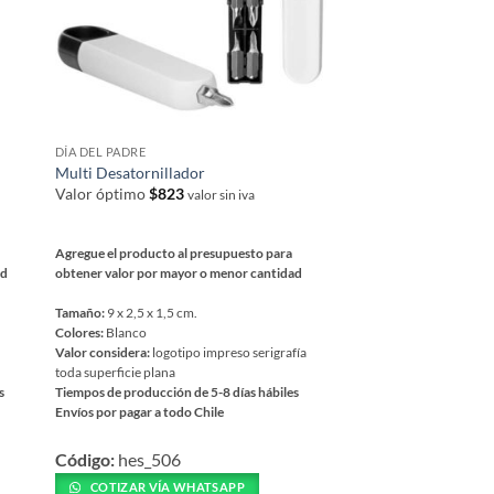
DÍA DEL PADRE
SET HERRAMIENTAS
Multi Desatornillador
Cortaplumás 10-en-
Valor óptimo
$
823
Valor óptimo
$
2,157
valor sin iva
Agregue el producto al presupuesto para
Agregue el producto al 
ad
obtener valor por mayor o menor cantidad
obtener valor por mayor
Tamaño:
9 x 2,5 x 1,5 cm.
Tamaño:
9 x 2.5 x 1.8 cm
Colores:
Blanco
Colores:
Plata
Valor considera:
logotipo impreso serigrafía
Valor considera:
Logotipo
toda superficie plana
lápices, llaveros, pendriv
s
Tiempos de producción de 5-8 días hábiles
Tiempos de producción de
Envíos por pagar a todo Chile
Envíos por pagar a todo C
Este
Este
Código:
hes_506
Código:
hep_6
producto
producto
tiene
tiene
COTIZAR VÍA WHATSAPP
COTIZAR VÍA WH