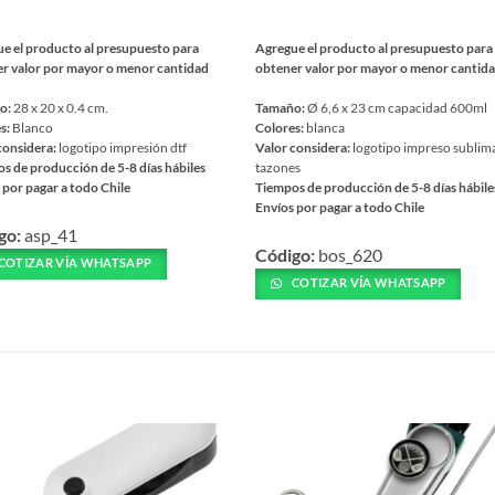
e el producto al presupuesto para
Agregue el producto al presupuesto para
r valor por mayor o menor cantidad
obtener valor por mayor o menor cantid
o:
28 x 20 x 0.4 cm.
Tamaño:
Ø 6,6 x 23 cm capacidad 600ml
s:
Blanco
Colores:
blanca
considera:
logotipo impresión dtf
Valor considera:
logotipo impreso sublim
s de producción de 5-8 días hábiles
tazones
 por pagar a todo Chile
Tiempos de producción de 5-8 días hábile
Envíos por pagar a todo Chile
Este
go:
asp_41
ucto
Código:
bos_620
producto
COTIZAR VÍA WHATSAPP
tiene
COTIZAR VÍA WHATSAPP
ples
múltiples
ntes.
variantes.
Las
nes
S
opciones
se
en
pueden
elegir
en