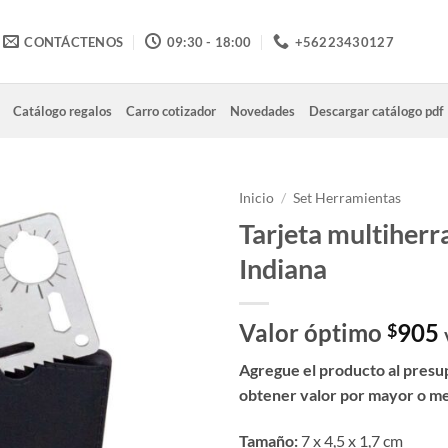
CONTÁCTENOS
09:30 - 18:00
+56223430127
Catálogo regalos
Carro cotizador
Novedades
Descargar catálogo pdf
Inicio
/
Set Herramientas
Tarjeta multiher
Indiana
Valor óptimo
905
$
Agregue el producto al presu
obtener valor por mayor o m
Tamaño:
7 x 4,5 x 1,7 cm