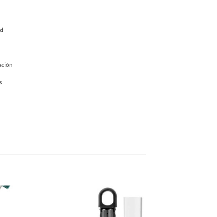
ad
ación
s