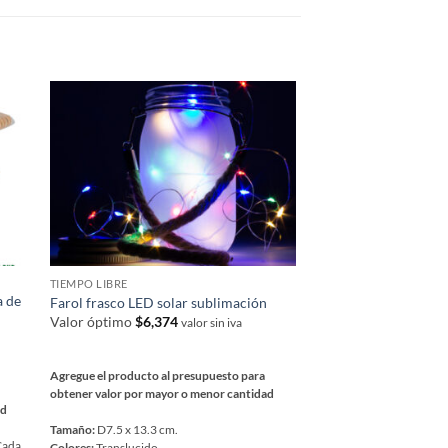
TIEMPO LIBRE
REGALOS PARA EL DÍA 
a de
Farol frasco LED solar sublimación
Mochila picnic 4 per
Valor óptimo
$
6,374
$
33,261
valor sin iva
valor sin iva
Agregue el producto al presupuesto para
Valor neto sin iva por la 
obtener valor por mayor o menor cantidad
unidades .
ad
Tamaño:
D7.5 x 13.3 cm.
Agregue el producto al 
 Cada
Colores:
Translucido
obtener valor por mayor