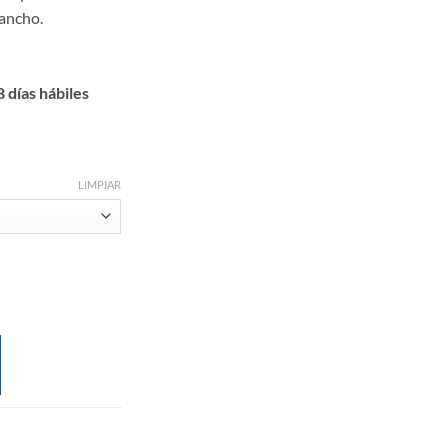
 ancho.
n
 días hábiles
LIMPIAR
 de abedul cantidad