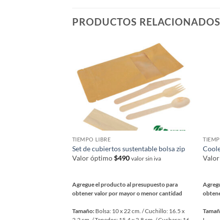
variantes.
varia
Las
Las
PRODUCTOS RELACIONADO
opciones
opcio
se
se
pueden
pued
elegir
elegir
en
en
la
la
página
págin
de
de
producto
prod
TIEMPO LIBRE
TIEMP
Set de cubiertos sustentable bolsa zip
Coole
Valor óptimo
$
490
Valo
valor sin iva
Agregue el producto al presupuesto para
Agregu
obtener valor por mayor o menor cantidad
obtene
Tamaño:
Bolsa: 10 x 22 cm. / Cuchillo: 16.5 x
Tamañ
2.2 cm. / Tenedor: 15.4 x 2.8 cm. / Cuchara: 16
L