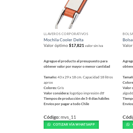
LLAVEROS CORPORATIVOS
BOLSA
Mochila Cooler Delta
Bolsa
Valor óptimo
$
17,821
Valo
valor sin iva
Agregue el producto al presupuesto para
Agregu
obtener valor por mayor o menor cantidad
obtene
Tamaño:
43 x 29 x 18 cm. Capacidad 18 litros
Tamañ
aprox
Colore
Colores:
Gris
Valor 
Valor considera:
logotipo impresión dtf
algodó
Tiempos de producción de 5-8 días hábiles
Tiempo
Envíos por pagar a todo Chile
Envíos
Este
Este
Código:
mvs_11
Códi
producto
prod
tiene
tiene
COTIZAR VÍA WHATSAPP
múltiples
múlti