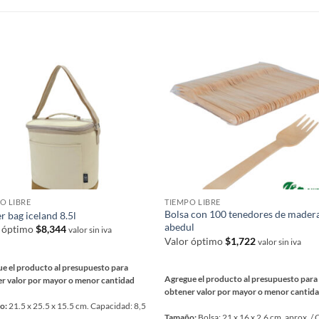
ntes.
S
nes
en
a
ucto
O LIBRE
TIEMPO LIBRE
Bolsa con 100 tenedores de mader
r bag iceland 8.5l
abedul
r óptimo
$
8,344
valor sin iva
Valor óptimo
$
1,722
valor sin iva
e el producto al presupuesto para
Agregue el producto al presupuesto para
r valor por mayor o menor cantidad
obtener valor por mayor o menor cantid
o:
21.5 x 25.5 x 15.5 cm. Capacidad: 8,5
Tamaño:
Bolsa: 21 x 16 x 2.6 cm. aprox. /