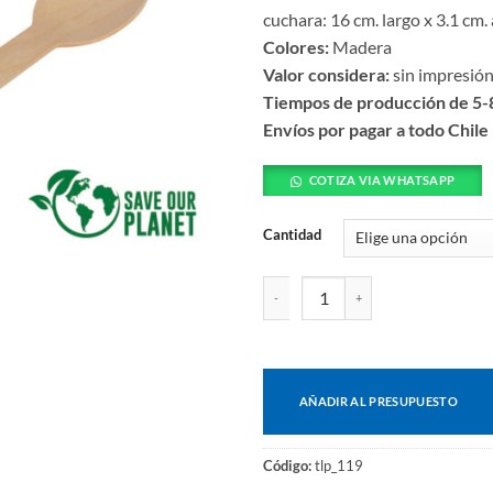
cuchara: 16 cm. largo x 3.1 cm.
Colores:
Madera
Valor considera:
sin impresió
Tiempos de producción de 5-8
Envíos por pagar a todo Chile
COTIZA VIA WHATSAPP
Cantidad
Bolsa con 100 cucharas de madera
AÑADIR AL PRESUPUESTO
Código:
tlp_119