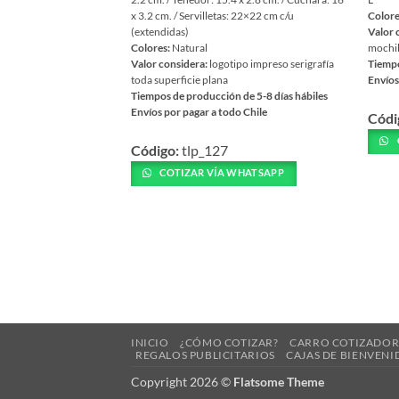
x 3.2 cm. / Servilletas: 22×22 cm c/u
Colore
(extendidas)
Valor 
Colores:
Natural
mochil
Valor considera:
logotipo impreso serigrafía
Tiempo
toda superficie plana
Envíos
Tiempos de producción de 5-8 días hábiles
Este
Envíos por pagar a todo Chile
Códi
prod
Este
tiene
Código:
tlp_127
producto
múlti
tiene
COTIZAR VÍA WHATSAPP
varia
múltiples
Las
variantes.
opcio
Las
se
opciones
pued
se
elegir
pueden
en
elegir
la
en
INICIO
¿CÓMO COTIZAR?
CARRO COTIZADO
págin
la
REGALOS PUBLICITARIOS
CAJAS DE BIENVENI
de
página
Copyright 2026 ©
Flatsome Theme
prod
de