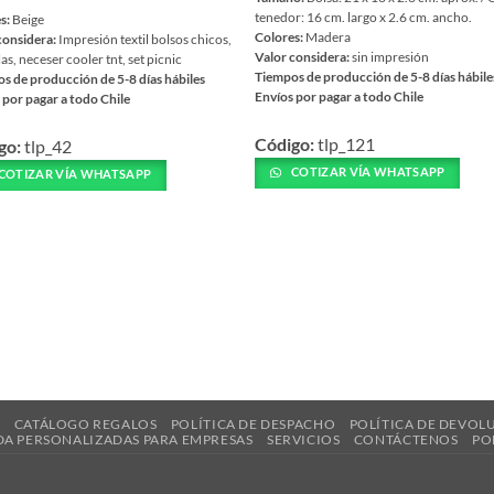
tenedor: 16 cm. largo x 2.6 cm. ancho.
s:
Beige
Colores:
Madera
considera:
Impresión textil bolsos chicos,
Valor considera:
sin impresión
as, neceser cooler tnt, set picnic
Tiempos de producción de 5-8 días hábile
s de producción de 5-8 días hábiles
Envíos por pagar a todo Chile
 por pagar a todo Chile
Este
Código:
tlp_121
go:
tlp_42
producto
ucto
tiene
COTIZAR VÍA WHATSAPP
COTIZAR VÍA WHATSAPP
múltiples
ples
variantes.
ntes.
Las
opciones
nes
se
pueden
en
elegir
en
la
página
R
CATÁLOGO REGALOS
POLÍTICA DE DESPACHO
POLÍTICA DE DEVOL
a
DA PERSONALIZADAS PARA EMPRESAS
SERVICIOS
CONTÁCTENOS
PO
de
producto
ucto