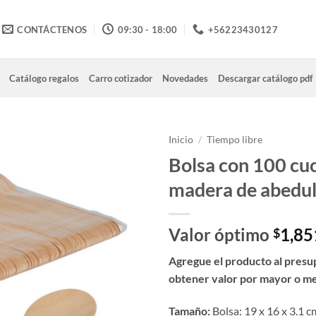
CONTÁCTENOS
09:30 - 18:00
+56223430127
Catálogo regalos
Carro cotizador
Novedades
Descargar catálogo pdf
Inicio
/
Tiempo libre
Bolsa con 100 cu
madera de abedu
Valor óptimo
1,85
$
Agregue el producto al presu
obtener valor por mayor o m
Tamaño:
Bolsa: 19 x 16 x 3.1 c