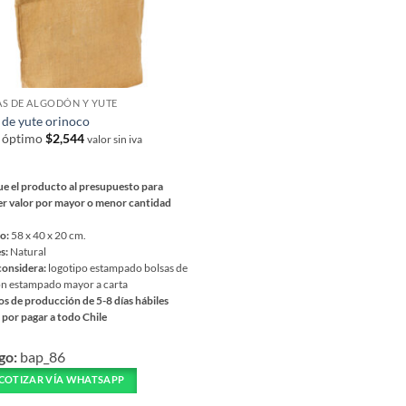
S DE ALGODÓN Y YUTE
 de yute orinoco
r óptimo
$
2,544
valor sin iva
e el producto al presupuesto para
r valor por mayor o menor cantidad
o:
58 x 40 x 20 cm.
s:
Natural
considera:
logotipo estampado bolsas de
n estampado mayor a carta
s de producción de 5-8 días hábiles
 por pagar a todo Chile
go:
bap_86
ucto
COTIZAR VÍA WHATSAPP
ples