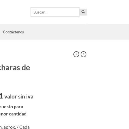
Buscar
por:
Contáctenos
charas de
l
1
valor sin iva
puesto para
enor cantidad
m. aprox. / Cada