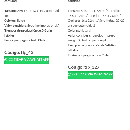
cantidad
cantidad
Tamaño:
29.5 x 40 x 13.5 cm. Capacidad:
Tamaño:
Bolsa: 10 x 22 cm. / Cuchillo:
16 L
16.5 x 2.2 cm. / Tenedor: 15.4 x 2.8 cm. /
Colores:
Beige
Cuchara: 16 x 3.2 cm. / Servilletas: 22×22
Valor considera:
logotipo impresión dtf
cm c/u (extendidas)
Tiempos de producción de 5-8 días
Colores:
Natural
hábiles
Valor considera:
logotipo impreso
Envíos por pagar a todo Chile
serigrafía toda superficie plana
Tiempos de producción de 5-8 días
Este
hábiles
producto
Código:
tlp_43
Envíos por pagar a todo Chile
tiene
COTIZAR VÍA WHATSAPP
Este
múltiples
producto
Código:
tlp_127
variantes.
tiene
COTIZAR VÍA WHATSAPP
Las
múltiples
opciones
variantes.
se
Las
pueden
opciones
elegir
se
en
pueden
la
elegir
página
en
de
la