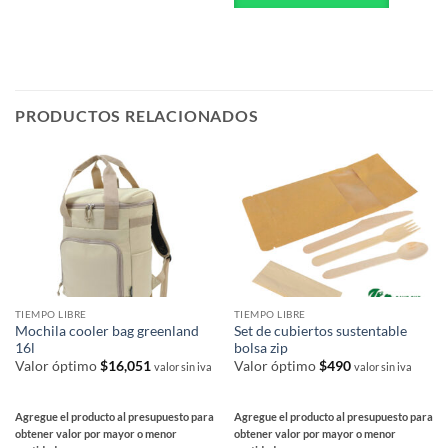
múltiples
Las
variantes.
opciones
Las
se
opciones
pueden
se
elegir
pueden
PRODUCTOS RELACIONADOS
en
elegir
la
en
página
la
de
página
producto
de
producto
TIEMPO LIBRE
TIEMPO LIBRE
Mochila cooler bag greenland
Set de cubiertos sustentable
16l
bolsa zip
Valor óptimo
$
16,051
Valor óptimo
$
490
valor sin iva
valor sin iva
Agregue el producto al presupuesto para
Agregue el producto al presupuesto para
obtener valor por mayor o menor
obtener valor por mayor o menor