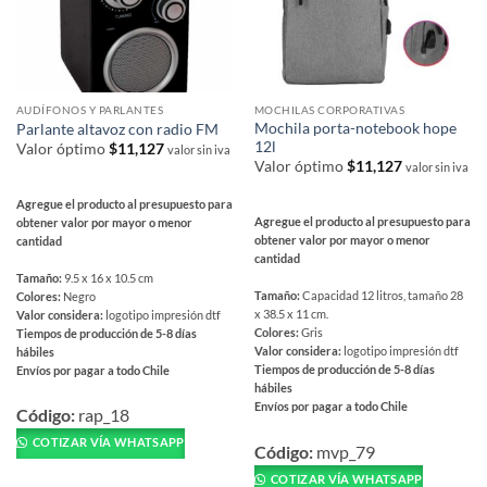
AUDÍFONOS Y PARLANTES
MOCHILAS CORPORATIVAS
Mochila porta-notebook hope
Parlante altavoz con radio FM
12l
Valor óptimo
$
11,127
valor sin iva
Valor óptimo
$
11,127
valor sin iva
Agregue el producto al presupuesto para
Agregue el producto al presupuesto para
obtener valor por mayor o menor
obtener valor por mayor o menor
cantidad
cantidad
Tamaño:
9.5 x 16 x 10.5 cm
Tamaño:
Capacidad 12 litros, tamaño 28
Colores:
Negro
x 38.5 x 11 cm.
Valor considera:
logotipo impresión dtf
Colores:
Gris
Tiempos de producción de 5-8 días
Valor considera:
logotipo impresión dtf
hábiles
Tiempos de producción de 5-8 días
Envíos por pagar a todo Chile
hábiles
Este
Envíos por pagar a todo Chile
producto
Código:
rap_18
Este
tiene
COTIZAR VÍA WHATSAPP
producto
Código:
mvp_79
múltiples
tiene
COTIZAR VÍA WHATSAPP
variantes.