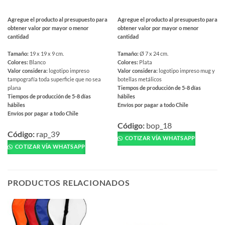
Agregue el producto al presupuesto para
Agregue el producto al presupuesto para
obtener valor por mayor o menor
obtener valor por mayor o menor
cantidad
cantidad
Tamaño:
19 x 19 x 9 cm.
Tamaño:
Ø 7 x 24 cm.
Colores:
Blanco
Colores:
Plata
Valor considera:
logotipo impreso
Valor considera:
logotipo impreso mug y
tampografía toda superficie que no sea
botellas metálicos
plana
Tiempos de producción de 5-8 días
Tiempos de producción de 5-8 días
hábiles
hábiles
Envíos por pagar a todo Chile
Envíos por pagar a todo Chile
Este
Este
producto
Código:
bop_18
producto
Código:
rap_39
tiene
COTIZAR VÍA WHATSAPP
tiene
múltiples
COTIZAR VÍA WHATSAPP
múltiples
variantes.
variantes.
Las
Las
opciones
PRODUCTOS RELACIONADOS
opciones
se
se
pueden
pueden
elegir
elegir
en