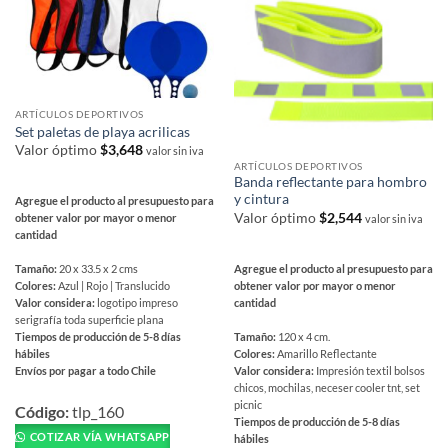
en
la
la
página
página
de
de
producto
producto
ARTÍCULOS DEPORTIVOS
Set paletas de playa acrilicas
Valor óptimo
$
3,648
valor sin iva
ARTÍCULOS DEPORTIVOS
Banda reflectante para hombro
y cintura
Agregue el producto al presupuesto para
Valor óptimo
$
2,544
obtener valor por mayor o menor
valor sin iva
cantidad
Agregue el producto al presupuesto para
Tamaño:
20 x 33.5 x 2 cms
obtener valor por mayor o menor
Colores:
Azul | Rojo | Translucido
cantidad
Valor considera:
logotipo impreso
serigrafía toda superficie plana
Tamaño:
120 x 4 cm.
Tiempos de producción de 5-8 días
Colores:
Amarillo Reflectante
hábiles
Valor considera:
Impresión textil bolsos
Envíos por pagar a todo Chile
chicos, mochilas, neceser cooler tnt, set
Este
picnic
producto
Código:
tlp_160
Tiempos de producción de 5-8 días
tiene
COTIZAR VÍA WHATSAPP
hábiles