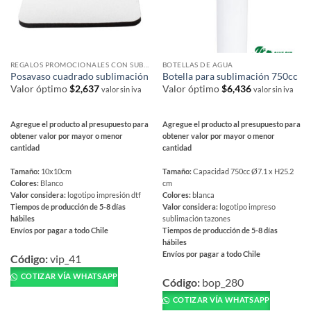
la
de
página
producto
de
producto
REGALOS PROMOCIONALES CON SUBLIMACIÓN
BOTELLAS DE AGUA
Posavaso cuadrado sublimación
Botella para sublimación 750cc
Valor óptimo
$
2,637
Valor óptimo
$
6,436
valor sin iva
valor sin iva
Agregue el producto al presupuesto para
Agregue el producto al presupuesto para
obtener valor por mayor o menor
obtener valor por mayor o menor
cantidad
cantidad
Tamaño:
10x10cm
Tamaño:
Capacidad 750cc Ø7.1 x H25.2
Colores:
Blanco
cm
Valor considera:
logotipo impresión dtf
Colores:
blanca
Tiempos de producción de 5-8 días
Valor considera:
logotipo impreso
hábiles
sublimación tazones
Envíos por pagar a todo Chile
Tiempos de producción de 5-8 días
hábiles
Este
Envíos por pagar a todo Chile
producto
Código:
vip_41
Este
tiene
COTIZAR VÍA WHATSAPP
producto
Código:
bop_280
múltiples
tiene
COTIZAR VÍA WHATSAPP
variantes.
múltiples