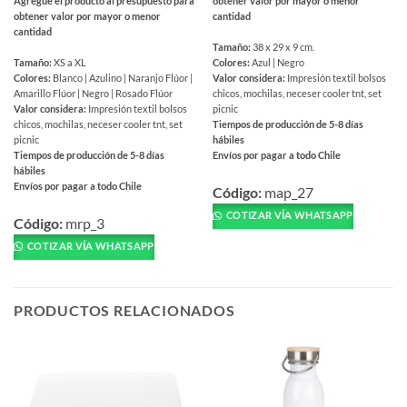
Agregue el producto al presupuesto para
obtener valor por mayor o menor
obtener valor por mayor o menor
cantidad
cantidad
Tamaño:
38 x 29 x 9 cm.
Tamaño:
XS a XL
Colores:
Azul | Negro
Colores:
Blanco | Azulino | Naranjo Flúor |
Valor considera:
Impresión textil bolsos
Amarillo Flúor | Negro | Rosado Flúor
chicos, mochilas, neceser cooler tnt, set
Valor considera:
Impresión textil bolsos
picnic
chicos, mochilas, neceser cooler tnt, set
Tiempos de producción de 5-8 días
picnic
hábiles
Tiempos de producción de 5-8 días
Envíos por pagar a todo Chile
hábiles
Este
Envíos por pagar a todo Chile
producto
Código:
map_27
Este
tiene
COTIZAR VÍA WHATSAPP
producto
Código:
mrp_3
múltiples
tiene
COTIZAR VÍA WHATSAPP
variantes.
múltiples
Las
variantes.
opciones
Las
se
PRODUCTOS RELACIONADOS
opciones
pueden
se
elegir
pueden
en
elegir
la
en
página