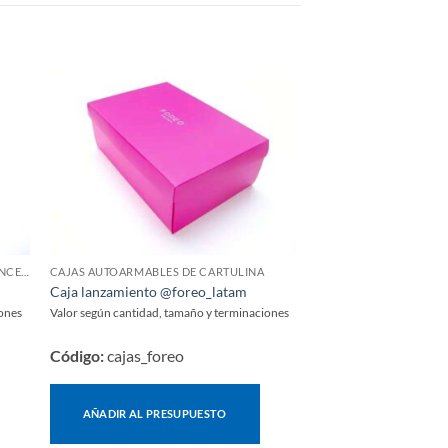
CAJAS PERSONALIZADAS PARA INFLUENCERS Y LANZAMIENTOS
CAJAS AUTOARMABLES DE CARTULINA
Caja lanzamiento @foreo_latam
Caja entrega licitacio
iones
Valor según cantidad, tamaño y terminaciones
Valor según cantidad, ta
Código:
cajas_foreo
Código:
cajas_13
AÑADIR AL PRESUPUESTO
AÑADIR AL PRES