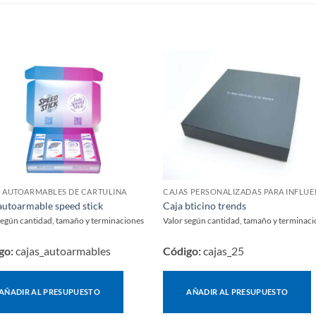
S
 AUTOARMABLES DE CARTULINA
autoarmable speed stick
Caja bticino trends
según cantidad, tamaño y terminaciones
Valor según cantidad, tamaño y terminac
go:
cajas_autoarmables
Código:
cajas_25
AÑADIR AL PRESUPUESTO
AÑADIR AL PRESUPUESTO