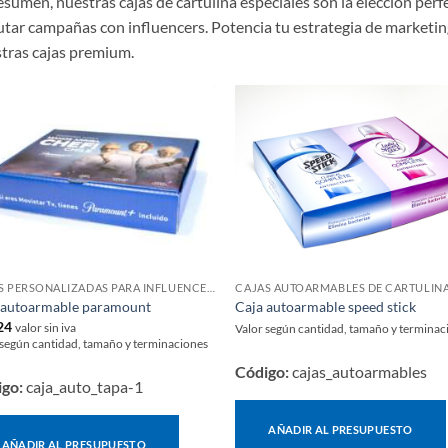
esumen, nuestras cajas de cartulina especiales son la elección per
utar campañas con influencers. Potencia tu estrategia de marketin
tras cajas premium.
CAJAS PERSONALIZADAS PARA INFLUENCERS Y LANZAMIENTOS
CAJAS AUTOARMABLES DE CARTULIN
 autoarmable paramount
Caja autoarmable speed stick
24
valor sin iva
Valor según cantidad, tamaño y terminac
 según cantidad, tamaño y terminaciones
Código:
cajas_autoarmables
igo:
caja_auto_tapa-1
AÑADIR AL PRESUPUESTO
AÑADIR AL PRESUPUESTO