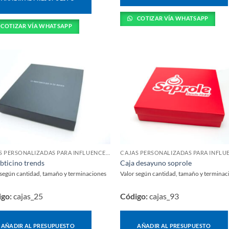
COTIZAR VÍA WHATSAPP
COTIZAR VÍA WHATSAPP
CAJAS PERSONALIZADAS PARA INFLUENCERS Y LANZAMIENTOS
bticino trends
Caja desayuno soprole
 según cantidad, tamaño y terminaciones
Valor según cantidad, tamaño y terminac
igo:
cajas_25
Código:
cajas_93
AÑADIR AL PRESUPUESTO
AÑADIR AL PRESUPUESTO