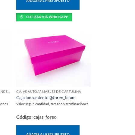
AÑADIR AL PRESUPUESTO
COTIZAR VÍA WHATSAPP
CAJAS PERSONALIZADAS PARA INFLUENCERS Y LANZAMIENTOS
CAJAS AUTOARMABLES DE CARTULINA
Caja lanzamiento @foreo_latam
iones
Valor según cantidad, tamaño y terminaciones
Código:
cajas_foreo
AÑADIR AL PRESUPUESTO