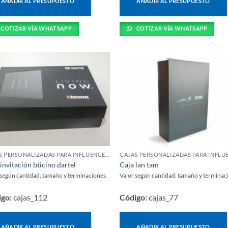
AÑADIR AL PRESUPUESTO
AÑADIR AL PRESUPUESTO
COTIZAR VÍA WHATSAPP
COTIZAR VÍA WHATSAPP
CAJAS PERSONALIZADAS PARA INFLUENCERS Y LANZAMIENTOS
invitación bticino dartel
Caja lan tam
 según cantidad, tamaño y terminaciones
Valor según cantidad, tamaño y terminac
igo:
cajas_112
Código:
cajas_77
AÑADIR AL PRESUPUESTO
AÑADIR AL PRESUPUESTO