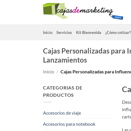
Saltar
al
contenido
Inicio
Servicios
Kit Bienvenida
¿Cómo cotizar?
Cajas Personalizadas para I
Lanzamientos
Inicio
/
Cajas Personalizadas para Influen
Ca
CATEGORIAS DE
PRODUCTOS
Desc
infl
Accesorios de viaje
cart
Accesorios para notebook
Las 