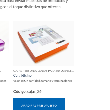
fecta para enviar muestras de productos y
g con el toque distintivo que ofrecen
A
CAJAS PERSONALIZADAS PARA INFLUENCERS Y LANZAMIENTOS
Caja bticino
iones
Valor según cantidad, tamaño y terminaciones
Código:
cajas_26
AÑADIR AL PRESUPUESTO