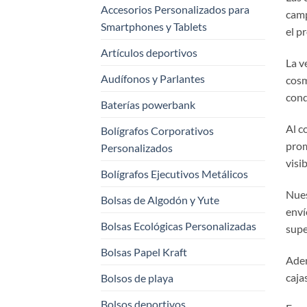
Accesorios Personalizados para
camp
Smartphones y Tablets
el p
Artículos deportivos
La v
Audífonos y Parlantes
cosm
cond
Baterías powerbank
Al c
Bolígrafos Corporativos
prom
Personalizados
visi
Bolígrafos Ejecutivos Metálicos
Nues
Bolsas de Algodón y Yute
enví
Bolsas Ecológicas Personalizadas
supe
Bolsas Papel Kraft
Adem
caja
Bolsos de playa
Bolsos deportivos