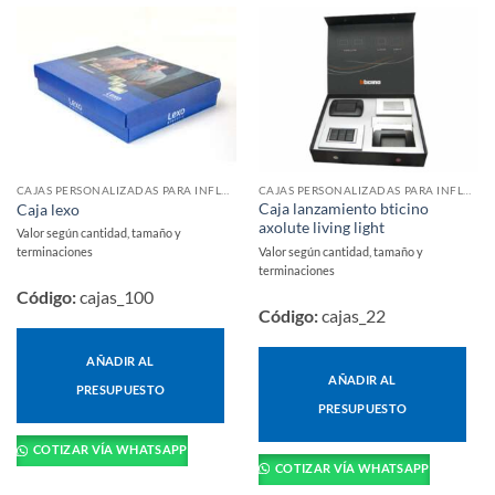
CAJAS PERSONALIZADAS PARA INFLUENCERS Y LANZAMIENTOS
CAJAS PERSONALIZADAS PARA INFLUENCERS Y LANZAMIENTOS
Caja lanzamiento bticino
Caja lexo
axolute living light
Valor según cantidad, tamaño y
Valor según cantidad, tamaño y
terminaciones
terminaciones
Código:
cajas_100
Código:
cajas_22
AÑADIR AL
AÑADIR AL
PRESUPUESTO
PRESUPUESTO
COTIZAR VÍA WHATSAPP
COTIZAR VÍA WHATSAPP