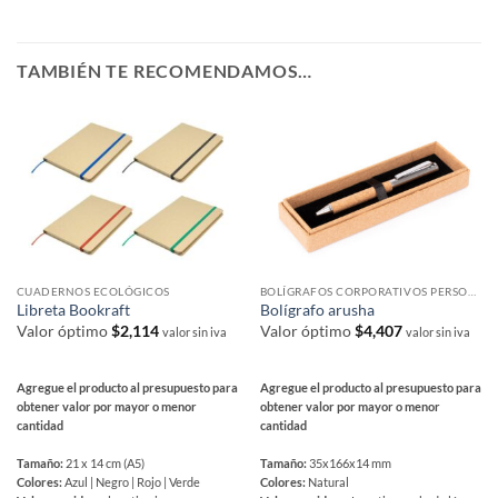
TAMBIÉN TE RECOMENDAMOS…
CUADERNOS ECOLÓGICOS
BOLÍGRAFOS CORPORATIVOS PERSONALIZADOS
Libreta Bookraft
Bolígrafo arusha
Valor óptimo
$
2,114
Valor óptimo
$
4,407
valor sin iva
valor sin iva
Agregue el producto al presupuesto para
Agregue el producto al presupuesto para
obtener valor por mayor o menor
obtener valor por mayor o menor
cantidad
cantidad
Tamaño:
21 x 14 cm (A5)
Tamaño:
35x166x14 mm
Colores:
Azul | Negro | Rojo | Verde
Colores:
Natural