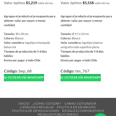
Valor óptimo
$
1,219
Valor óptimo
$
5,558
valor sin iva
valor sin iva
Agregue el producto al presupuesto para
Agregue el producto al presupuesto para
obtener valor por mayor o menor
obtener valor por mayor o menor
cantidad
cantidad
Tamaño:
30 x 40 cm.
Tamaño:
Ø 9,7 x 0,9 cm
Colores:
Blanco
Colores:
Blanco
Valor considera:
logotipo estampado
Valor considera:
logotipo impreso
bolsas tnt
serigrafía toda superficie plana
Tiempos de producción de 5-8 días
Tiempos de producción de 5-8 días
hábiles
hábiles
Envíos por pagar a todo Chile
Envíos por pagar a todo Chile
Este
Este
producto
producto
Código:
bep_68
Código:
tes_767
tiene
tiene
COTIZAR VÍA WHATSAPP
COTIZAR VÍA WHATSAPP
múltiples
múltiples
variantes.
variantes.
Las
Las
opciones
opciones
se
se
INICIO
¿CÓMO COTIZAR?
CARRO COTIZADOR
CATÁLOGO REGALOS
POLÍTICA DE DESPACHO
pueden
pueden
POLÍTICA DE DEVOLUCIONES
REGALOS CORPORATIVOS
elegir
elegir
REGALOS PUBLICITARIOS