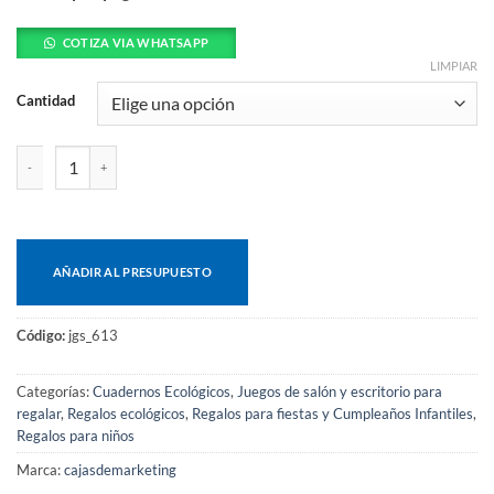
COTIZA VIA WHATSAPP
LIMPIAR
Cantidad
Set de Dibujo Sketch cantidad
AÑADIR AL PRESUPUESTO
Código:
jgs_613
Categorías:
Cuadernos Ecológicos
,
Juegos de salón y escritorio para
regalar
,
Regalos ecológicos
,
Regalos para fiestas y Cumpleaños Infantiles
,
Regalos para niños
Marca:
cajasdemarketing