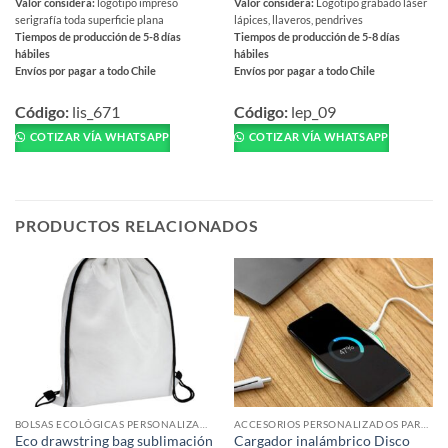
Valor considera:
logotipo impreso
Valor considera:
Logotipo grabado láser
serigrafía toda superficie plana
lápices, llaveros, pendrives
Tiempos de producción de 5-8 días
Tiempos de producción de 5-8 días
hábiles
hábiles
Envíos por pagar a todo Chile
Envíos por pagar a todo Chile
Este
Este
producto
producto
Código:
lis_671
Código:
lep_09
tiene
tiene
COTIZAR VÍA WHATSAPP
COTIZAR VÍA WHATSAPP
múltiples
múltiples
variantes.
variantes.
Las
Las
opciones
opciones
PRODUCTOS RELACIONADOS
se
se
pueden
pueden
elegir
elegir
en
en
la
la
página
página
de
de
producto
producto
BOLSAS ECOLÓGICAS PERSONALIZADAS
ACCESORIOS PERSONALIZADOS PARA SMARTPHONES Y TABLETS
Eco drawstring bag sublimación
Cargador inalámbrico Disco