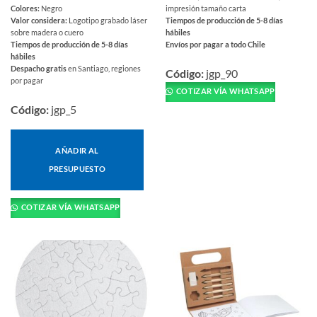
Colores:
Negro
impresión tamaño carta
Valor considera:
Logotipo grabado láser
Tiempos de producción de 5-8 días
sobre madera o cuero
hábiles
Tiempos de producción de 5-8 días
Envíos por pagar a todo Chile
hábiles
Este
Despacho gratis
en Santiago, regiones
producto
Código:
jgp_90
por pagar
tiene
COTIZAR VÍA WHATSAPP
múltiples
Código:
jgp_5
variantes.
Las
opciones
AÑADIR AL
se
PRESUPUESTO
pueden
elegir
en
COTIZAR VÍA WHATSAPP
la
página
de
producto