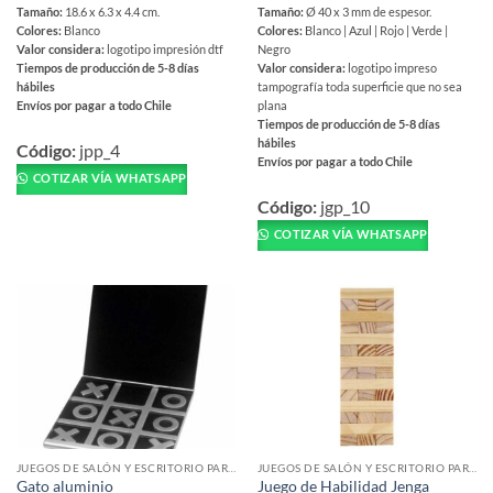
Tamaño:
18.6 x 6.3 x 4.4 cm.
Tamaño:
Ø 40 x 3 mm de espesor.
Colores:
Blanco
Colores:
Blanco | Azul | Rojo | Verde |
Valor considera:
logotipo impresión dtf
Negro
Tiempos de producción de 5-8 días
Valor considera:
logotipo impreso
hábiles
tampografía toda superficie que no sea
Envíos por pagar a todo Chile
plana
Tiempos de producción de 5-8 días
Este
hábiles
producto
Código:
jpp_4
Envíos por pagar a todo Chile
tiene
COTIZAR VÍA WHATSAPP
Este
múltiples
producto
Código:
jgp_10
variantes.
tiene
COTIZAR VÍA WHATSAPP
Las
múltiples
opciones
variantes.
se
Las
pueden
opciones
elegir
se
en
pueden
la
elegir
página
en
de
la
producto
página
JUEGOS DE SALÓN Y ESCRITORIO PARA REGALAR
JUEGOS DE SALÓN Y ESCRITORIO PARA REGALAR
de
Gato aluminio
Juego de Habilidad Jenga