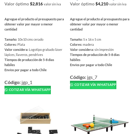
producto
Valor óptimo
$
2,816
Valor óptimo
$
4,210
valor sin iva
valor sin iva
Agregue el producto al presupuesto para
Agregue el producto al presupuesto para
obtener valor por mayor o menor
obtener valor por mayor o menor
cantidad
cantidad
Tamaño:
10x10 cms cerado
Tamaño:
5 x 16 x 5 cm
Colores:
Plata
Colores:
madera
Valor considera:
Logotipo grabado láser
Valor considera:
sin impresión
lápices, llaveros, pendrives
Tiempos de producción de 5-8 días
Tiempos de producción de 5-8 días
hábiles
hábiles
Envíos por pagar a todo Chile
Envíos por pagar a todo Chile
Este
Este
producto
Código:
jgs_7
producto
Código:
jgp_1
tiene
COTIZAR VÍA WHATSAPP
tiene
múltiples
COTIZAR VÍA WHATSAPP
múltiples
variantes.
variantes.
Las
Las
opciones
opciones
se
se
pueden
pueden
elegir
elegir
en