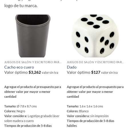
logo de tu marca.
JUEGOS DE SALÓN Y ESCRITORIO PARA REGALAR
JUEGOS DE SALÓN Y ESCRITORIO PARA REGALAR
Cacho eco cuero
Dado
Valor óptimo
$
3,262
Valor óptimo
$
127
valor sin iva
valor sin iva
Agregue el producto al presupuesto para
Agregue el producto al presupuesto para
obtener valor por mayor o menor
obtener valor por mayor o menor
cantidad
cantidad
Tamaño:
Ø 7.8 x 8.7 cms
Tamaño:
1.6 x 1.6 x 1.6 cms
Colores:
Negro
Colores:
Blanco
Valor considera:
Logotipo grabado láser
Valor considera:
sin impresión
sobre madera o cuero
Tiempos de producción de 5-8 días
Tiempos de producción de 5-8 días
hábiles