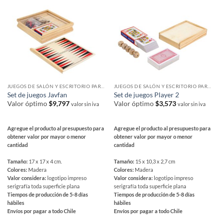
variantes.
opciones
Las
se
opciones
pueden
se
elegir
pueden
en
elegir
la
en
página
la
de
página
producto
JUEGOS DE SALÓN Y ESCRITORIO PARA REGALAR
JUEGOS DE SALÓN Y ESCRITORIO PARA REGALAR
de
Set de juegos Javfan
Set de juegos Player 2
producto
Valor óptimo
$
9,797
Valor óptimo
$
3,573
valor sin iva
valor sin iva
Agregue el producto al presupuesto para
Agregue el producto al presupuesto para
obtener valor por mayor o menor
obtener valor por mayor o menor
cantidad
cantidad
Tamaño:
17 x 17 x 4 cm.
Tamaño:
15 x 10,3 x 2,7 cm
Colores:
Madera
Colores:
Madera
Valor considera:
logotipo impreso
Valor considera:
logotipo impreso
serigrafía toda superficie plana
serigrafía toda superficie plana
Tiempos de producción de 5-8 días
Tiempos de producción de 5-8 días
hábiles
hábiles
Envíos por pagar a todo Chile
Envíos por pagar a todo Chile