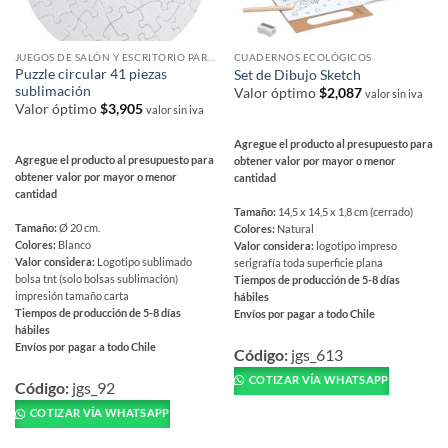
JUEGOS DE SALÓN Y ESCRITORIO PARA REGALAR
CUADERNOS ECOLÓGICOS
Puzzle circular 41 piezas
Set de Dibujo Sketch
sublimación
Valor óptimo
$
2,087
valor sin iva
Valor óptimo
$
3,905
valor sin iva
Agregue el producto al presupuesto para
Agregue el producto al presupuesto para
obtener valor por mayor o menor
obtener valor por mayor o menor
cantidad
cantidad
Tamaño:
14,5 x 14,5 x 1,8 cm (cerrado)
Tamaño:
Ø 20 cm.
Colores:
Natural
Colores:
Blanco
Valor considera:
logotipo impreso
Valor considera:
Logotipo sublimado
serigrafía toda superficie plana
bolsa tnt (solo bolsas sublimación)
Tiempos de producción de 5-8 días
impresión tamaño carta
hábiles
Tiempos de producción de 5-8 días
Envíos por pagar a todo Chile
hábiles
Este
Envíos por pagar a todo Chile
producto
Código:
jgs_613
Este
tiene
COTIZAR VÍA WHATSAPP
producto
Código:
jgs_92
múltiples
tiene
COTIZAR VÍA WHATSAPP
variantes.
múltiples
Las