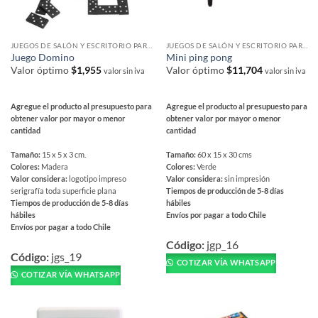
en
la
la
página
página
de
JUEGOS DE SALÓN Y ESCRITORIO PARA REGALAR
JUEGOS DE SALÓN Y ESCRITORIO PARA REGALAR
de
producto
Juego Domino
Mini ping pong
producto
Valor óptimo
$
1,955
Valor óptimo
$
11,704
valor sin iva
valor sin iva
Agregue el producto al presupuesto para
Agregue el producto al presupuesto para
obtener valor por mayor o menor
obtener valor por mayor o menor
cantidad
cantidad
Tamaño:
15 x 5 x 3 cm.
Tamaño:
60 x 15 x 30 cms
Colores:
Madera
Colores:
Verde
Valor considera:
logotipo impreso
Valor considera:
sin impresión
serigrafía toda superficie plana
Tiempos de producción de 5-8 días
Tiempos de producción de 5-8 días
hábiles
hábiles
Envíos por pagar a todo Chile
Envíos por pagar a todo Chile
Este
Este
producto
Código:
jgp_16
producto
Código:
jgs_19
tiene
COTIZAR VÍA WHATSAPP
tiene
múltiples
COTIZAR VÍA WHATSAPP
múltiples
variantes.
variantes.
Las
Las
opciones