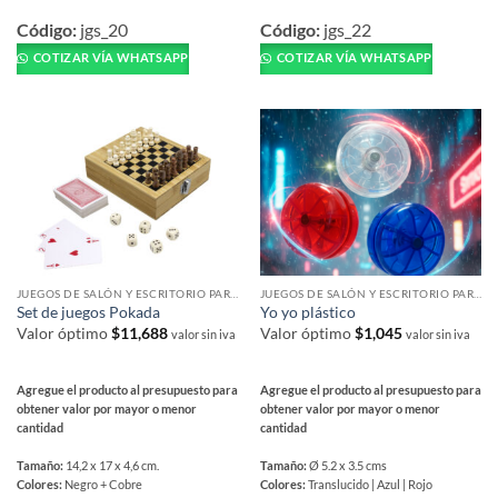
Este
Este
producto
producto
Código:
jgs_20
Código:
jgs_22
tiene
tiene
COTIZAR VÍA WHATSAPP
COTIZAR VÍA WHATSAPP
múltiples
múltiples
variantes.
variantes.
Las
Las
opciones
opciones
se
se
pueden
pueden
elegir
elegir
en
en
la
la
página
página
JUEGOS DE SALÓN Y ESCRITORIO PARA REGALAR
JUEGOS DE SALÓN Y ESCRITORIO PARA REGALAR
de
de
Set de juegos Pokada
Yo yo plástico
producto
producto
Valor óptimo
$
11,688
Valor óptimo
$
1,045
valor sin iva
valor sin iva
Agregue el producto al presupuesto para
Agregue el producto al presupuesto para
obtener valor por mayor o menor
obtener valor por mayor o menor
cantidad
cantidad
Tamaño:
14,2 x 17 x 4,6 cm.
Tamaño:
Ø 5.2 x 3.5 cms
Colores:
Negro + Cobre
Colores:
Translucido | Azul | Rojo