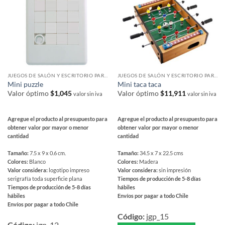
opciones
se
se
pueden
pueden
elegir
elegir
en
en
la
la
página
página
de
JUEGOS DE SALÓN Y ESCRITORIO PARA REGALAR
JUEGOS DE SALÓN Y ESCRITORIO PARA REGALAR
de
producto
Mini puzzle
Mini taca taca
producto
Valor óptimo
$
1,045
Valor óptimo
$
11,911
valor sin iva
valor sin iva
Agregue el producto al presupuesto para
Agregue el producto al presupuesto para
obtener valor por mayor o menor
obtener valor por mayor o menor
cantidad
cantidad
Tamaño:
7.5 x 9 x 0.6 cm.
Tamaño:
34.5 x 7 x 22.5 cms
Colores:
Blanco
Colores:
Madera
Valor considera:
logotipo impreso
Valor considera:
sin impresión
serigrafía toda superficie plana
Tiempos de producción de 5-8 días
Tiempos de producción de 5-8 días
hábiles
hábiles
Envíos por pagar a todo Chile
Envíos por pagar a todo Chile
Este
Este
producto
Código:
jgp_15
producto
Código:
jgp_12