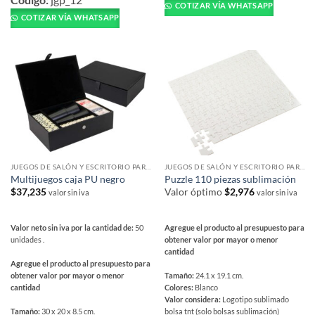
tiene
COTIZAR VÍA WHATSAPP
tiene
múltiples
COTIZAR VÍA WHATSAPP
múltiples
variantes.
variantes.
Las
Las
opciones
opciones
se
se
pueden
pueden
elegir
elegir
en
en
la
la
página
página
de
JUEGOS DE SALÓN Y ESCRITORIO PARA REGALAR
JUEGOS DE SALÓN Y ESCRITORIO PARA REGALAR
de
producto
Multijuegos caja PU negro
Puzzle 110 piezas sublimación
producto
$
37,235
Valor óptimo
$
2,976
valor sin iva
valor sin iva
Valor neto sin iva por la cantidad de:
50
Agregue el producto al presupuesto para
unidades .
obtener valor por mayor o menor
cantidad
Agregue el producto al presupuesto para
obtener valor por mayor o menor
Tamaño:
24.1 x 19.1 cm.
cantidad
Colores:
Blanco
Valor considera:
Logotipo sublimado
Tamaño:
30 x 20 x 8.5 cm.
bolsa tnt (solo bolsas sublimación)