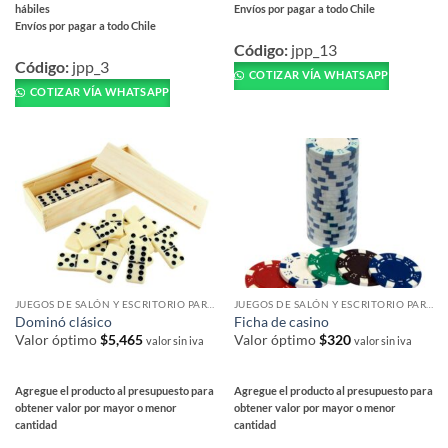
hábiles
Envíos por pagar a todo Chile
Envíos por pagar a todo Chile
Este
Este
producto
Código:
jpp_13
producto
Código:
jpp_3
tiene
COTIZAR VÍA WHATSAPP
tiene
múltiples
COTIZAR VÍA WHATSAPP
múltiples
variantes.
variantes.
Las
Las
opciones
opciones
se
se
pueden
pueden
elegir
elegir
en
en
la
la
página
página
de
JUEGOS DE SALÓN Y ESCRITORIO PARA REGALAR
JUEGOS DE SALÓN Y ESCRITORIO PARA REGALAR
de
producto
Dominó clásico
Ficha de casino
producto
Valor óptimo
$
5,465
Valor óptimo
$
320
valor sin iva
valor sin iva
Agregue el producto al presupuesto para
Agregue el producto al presupuesto para
obtener valor por mayor o menor
obtener valor por mayor o menor
cantidad
cantidad