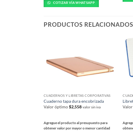
tiene
COTIZAR VÍA WHATSAPP
múlti
múltiples
varia
variantes.
Las
Las
PRODUCTOS RELACIONADO
opcio
opciones
se
se
pued
pueden
elegir
elegir
en
en
la
la
págin
página
de
de
prod
producto
CUADERNOS Y LIBRETAS CORPORATIVAS
CUADE
Cuaderno tapa dura encobrizada
Libre
Valor óptimo
$
2,558
Valo
valor sin iva
Agregue el producto al presupuesto para
Agregu
obtener valor por mayor o menor cantidad
obtene