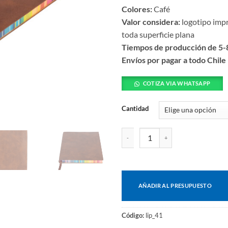
Colores:
Café
Valor considera:
logotipo impr
toda superficie plana
Tiempos de producción de 5-8
Envíos por pagar a todo Chile
COTIZA VIA WHATSAPP
Cantidad
Agenda - memo - calendario de ec
AÑADIR AL PRESUPUESTO
Código:
lip_41