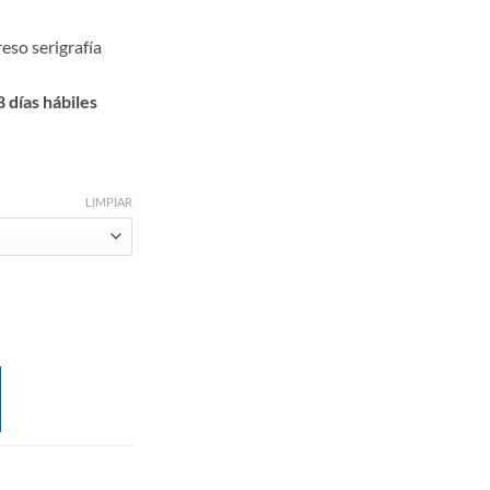
eso serigrafía
 días hábiles
LIMPIAR
o-cuero cantidad