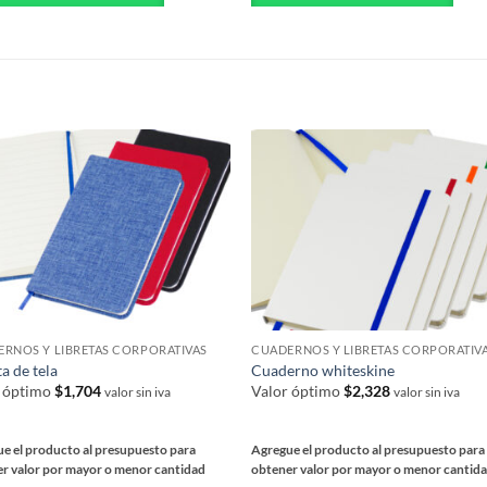
ples
múltiples
ntes.
variantes.
Las
S
nes
opciones
se
en
pueden
elegir
en
la
a
página
de
ucto
producto
RNOS Y LIBRETAS CORPORATIVAS
CUADERNOS Y LIBRETAS CORPORATIV
ta de tela
Cuaderno whiteskine
r óptimo
$
1,704
Valor óptimo
$
2,328
valor sin iva
valor sin iva
e el producto al presupuesto para
Agregue el producto al presupuesto para
r valor por mayor o menor cantidad
obtener valor por mayor o menor cantid