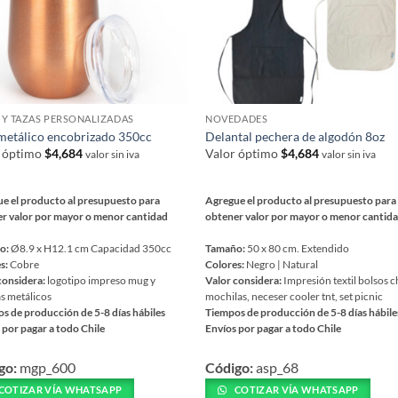
Y TAZAS PERSONALIZADAS
NOVEDADES
etálico encobrizado 350cc
Delantal pechera de algodón 8oz
r óptimo
$
4,684
Valor óptimo
$
4,684
valor sin iva
valor sin iva
e el producto al presupuesto para
Agregue el producto al presupuesto para
r valor por mayor o menor cantidad
obtener valor por mayor o menor cantid
o:
Ø8.9 x H12.1 cm Capacidad 350cc
Tamaño:
50 x 80 cm. Extendido
s:
Cobre
Colores:
Negro | Natural
considera:
logotipo impreso mug y
Valor considera:
Impresión textil bolsos c
as metálicos
mochilas, neceser cooler tnt, set picnic
s de producción de 5-8 días hábiles
Tiempos de producción de 5-8 días hábile
 por pagar a todo Chile
Envíos por pagar a todo Chile
Este
go:
mgp_600
Código:
asp_68
ucto
producto
tiene
COTIZAR VÍA WHATSAPP
COTIZAR VÍA WHATSAPP