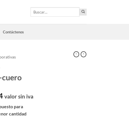
Buscar
por:
Contáctenos
porativas
–
o-cuero
4
valor sin iva
puesto para
enor cantidad