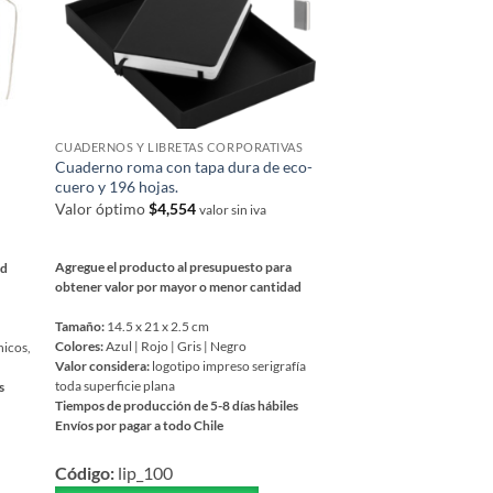
CUADERNOS Y LIBRETAS CORPORATIVAS
CUADERNOS ECOLÓGI
Cuaderno roma con tapa dura de eco-
Cuaderno bamboo
cuero y 196 hojas.
Valor óptimo
$
4,554
Valor óptimo
$
4,554
valor sin iva
Agregue el producto al 
Agregue el producto al presupuesto para
ad
obtener valor por mayor
obtener valor por mayor o menor cantidad
Tamaño:
15 x 22 x 1.3 cm
Tamaño:
14.5 x 21 x 2.5 cm
Colores:
Madera
Colores:
Azul | Rojo | Gris | Negro
hicos,
Valor considera:
logotipo
Valor considera:
logotipo impreso serigrafía
toda superficie plana
toda superficie plana
s
Tiempos de producción de
Tiempos de producción de 5-8 días hábiles
Envíos por pagar a todo C
Envíos por pagar a todo Chile
Este
Este
Código:
lip_38
producto
Código:
lip_100
producto
tiene
COTIZAR VÍA WH