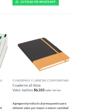
tiene
COTIZAR VÍA WHATSAPP
múltiples
múltiples
variantes.
variantes.
Las
Las
opciones
opciones
se
se
pueden
pueden
elegir
elegir
en
en
la
la
página
página
de
de
producto
producto
AS
CUADERNOS Y LIBRETAS CORPORATIVAS
CUADERNOS Y LIBRETA
Cuaderno a5 ibiza
Libreta colorskine
Valor óptimo
$
6,333
Valor óptimo
$
1,363
valor sin iva
Agregue el producto al presupuesto para
Agregue el producto al 
ad
obtener valor por mayor o menor cantidad
obtener valor por mayor