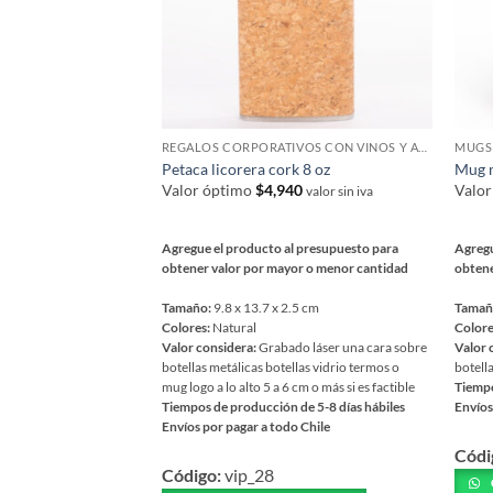
REGALOS CORPORATIVOS CON VINOS Y ACCESORIOS
MUGS 
Petaca licorera cork 8 oz
Mug m
Valor óptimo
$
4,940
Valo
valor sin iva
Agregue el producto al presupuesto para
Agregu
obtener valor por mayor o menor cantidad
obtene
Tamaño:
9.8 x 13.7 x 2.5 cm
Tamañ
Colores:
Natural
Colore
Valor considera:
Grabado láser una cara sobre
Valor 
botellas metálicas botellas vidrio termos o
botell
mug logo a lo alto 5 a 6 cm o más si es factible
Tiempo
Tiempos de producción de 5-8 días hábiles
Envíos
Envíos por pagar a todo Chile
Este
Este
Códi
prod
Código:
vip_28
producto
tiene