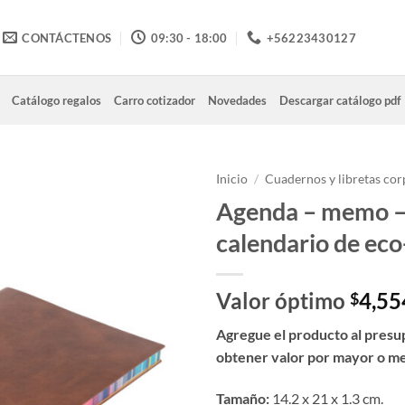
CONTÁCTENOS
09:30 - 18:00
+56223430127
Catálogo regalos
Carro cotizador
Novedades
Descargar catálogo pdf
Inicio
/
Cuadernos y libretas cor
Agenda – memo 
calendario de ec
Valor óptimo
4,55
$
Agregue el producto al presu
obtener valor por mayor o m
Tamaño:
14.2 x 21 x 1.3 cm.