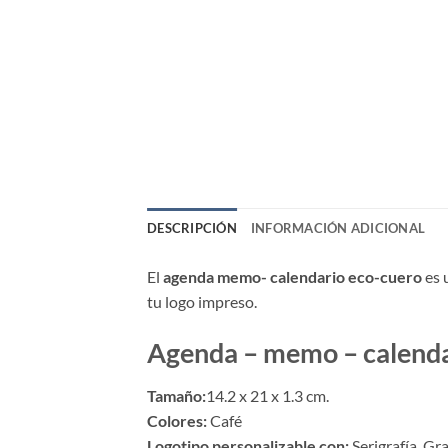
DESCRIPCIÓN
INFORMACIÓN ADICIONAL
El
agenda memo- calendario eco-cuero
es 
tu logo impreso.
Agenda – memo – calenda
Tamaño:
14.2 x 21 x 1.3 cm.
Colores:
Café
Logotipo personalizable con:
Serigrafía, G