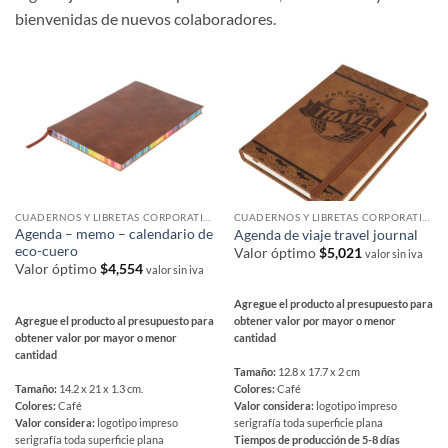
bienvenidas de nuevos colaboradores.
CUADERNOS Y LIBRETAS CORPORATIVAS
CUADERNOS Y LIBRETAS CORPORATIVAS
Agenda – memo – calendario de
Agenda de viaje travel journal
eco-cuero
Valor óptimo
$
5,021
valor sin iva
Valor óptimo
$
4,554
valor sin iva
Agregue el producto al presupuesto para
Agregue el producto al presupuesto para
obtener valor por mayor o menor
obtener valor por mayor o menor
cantidad
cantidad
Tamaño:
12.8 x 17.7 x 2 cm
Tamaño:
14.2 x 21 x 1.3 cm.
Colores:
Café
Colores:
Café
Valor considera:
logotipo impreso
Valor considera:
logotipo impreso
serigrafía toda superficie plana
serigrafía toda superficie plana
Tiempos de producción de 5-8 días