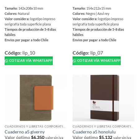
Tamaño:
142x208x10 mm
Tamaño:
154x212x15 mm
Colores:
Natural
Colores:
Negro | Azul rey
Valor considera:
logotipo impreso
Valor considera:
logotipo impreso
serigrafía toda superficie plana
serigrafía toda superficie plana
Tiempos de producción de 5-8 días
Tiempos de producción de 5-8 días
hábiles
hábiles
Envíos por pagar a todo Chile
Envíos por pagar a todo Chile
Este
Este
producto
producto
Código:
lip_10
Código:
lip_07
tiene
tiene
COTIZAR VÍA WHATSAPP
COTIZAR VÍA WHATSAPP
múltiples
múltiples
variantes.
variantes.
Las
Las
opciones
opciones
se
se
pueden
pueden
elegir
elegir
en
en
la
la
página
página
CUADERNOS Y LIBRETAS CORPORATIVAS
CUADERNOS Y LIBRETAS CORPORATIVAS
de
de
Cuaderno a5 giverny
Cuaderno a5 honolulu
producto
producto
Valor óptimo
$
6,350
Valor óptimo
$
5,132
valor sin iva
valor sin iva