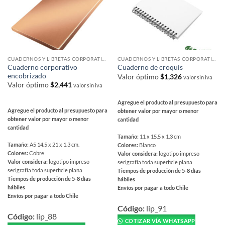
se
elegir
pueden
en
elegir
la
en
página
la
de
página
producto
CUADERNOS Y LIBRETAS CORPORATIVAS
CUADERNOS Y LIBRETAS CORPORATIVAS
de
Cuaderno corporativo
Cuaderno de croquis
encobrizado
producto
Valor óptimo
$
1,326
valor sin iva
Valor óptimo
$
2,441
valor sin iva
Agregue el producto al presupuesto para
Agregue el producto al presupuesto para
obtener valor por mayor o menor
obtener valor por mayor o menor
cantidad
cantidad
Tamaño:
11 x 15.5 x 1.3 cm
Tamaño:
A5 14.5 x 21 x 1.3 cm.
Colores:
Blanco
Colores:
Cobre
Valor considera:
logotipo impreso
Valor considera:
logotipo impreso
serigrafía toda superficie plana
serigrafía toda superficie plana
Tiempos de producción de 5-8 días
Tiempos de producción de 5-8 días
hábiles
hábiles
Envíos por pagar a todo Chile
Envíos por pagar a todo Chile
Este
Este
producto
Código:
lip_91
producto
Código:
lip_88
tiene
COTIZAR VÍA WHATSAPP