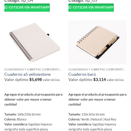
tiene
tiene
COTIZAR VÍA WHATSAPP
COTIZAR VÍA WHATSAPP
múltiples
múltiples
variantes.
variantes.
Las
Las
opciones
opciones
se
se
pueden
pueden
elegir
elegir
en
en
la
la
página
página
CUADERNOS Y LIBRETAS CORPORATIVAS
CUADERNOS Y LIBRETAS CORPORATIVAS
de
de
Cuaderno a5 yellowstone
Cuaderno barú
producto
producto
Valor óptimo
$
5,698
Valor óptimo
$
3,114
valor sin iva
valor sin iva
Agregue el producto al presupuesto para
Agregue el producto al presupuesto para
obtener valor por mayor o menor
obtener valor por mayor o menor
cantidad
cantidad
Tamaño:
160x210x16 mm
Tamaño:
132x161x16 mm
Colores:
Blanco
Colores:
Verde | Natural | Azul Rey
Valor considera:
logotipo impreso
Valor considera:
logotipo impreso
serigrafía toda superficie plana
serigrafía toda superficie plana