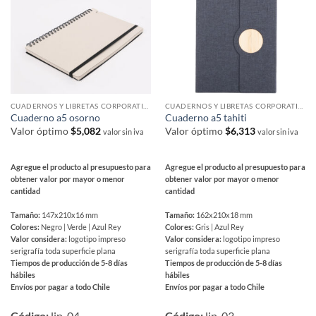
opciones
opciones
se
se
pueden
pueden
elegir
elegir
en
en
la
la
página
página
CUADERNOS Y LIBRETAS CORPORATIVAS
CUADERNOS Y LIBRETAS CORPORATIVAS
de
de
Cuaderno a5 osorno
Cuaderno a5 tahiti
producto
producto
Valor óptimo
$
5,082
Valor óptimo
$
6,313
valor sin iva
valor sin iva
Agregue el producto al presupuesto para
Agregue el producto al presupuesto para
obtener valor por mayor o menor
obtener valor por mayor o menor
cantidad
cantidad
Tamaño:
147x210x16 mm
Tamaño:
162x210x18 mm
Colores:
Negro | Verde | Azul Rey
Colores:
Gris | Azul Rey
Valor considera:
logotipo impreso
Valor considera:
logotipo impreso
serigrafía toda superficie plana
serigrafía toda superficie plana
Tiempos de producción de 5-8 días
Tiempos de producción de 5-8 días
hábiles
hábiles
Envíos por pagar a todo Chile
Envíos por pagar a todo Chile
Este
Este
producto
producto
Código:
lip_04
Código:
lip_03