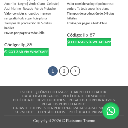
Amarillo | Negro | Verde Claro | Celeste |
Valor considera:
logotipo impreso
Azul Marino | Rosado | Verde Pistacho
serigrafía toda superficie plana
Valor considera:
logotipo impreso
Tiempos de producción de 5-8 días
serigrafía toda superficie plana
hábiles
Tiempos de producción de 5-8 días
Envíos por pagar a todo Chile
hábiles
Este
Envíos por pagar a todo Chile
producto
Código:
lip_87
Este
tiene
COTIZAR VÍA WHATSAPP
producto
Código:
lip_85
múltiples
tiene
COTIZAR VÍA WHATSAPP
variantes.
múltiples
Las
variantes.
opciones
Las
se
1
2
opciones
pueden
se
elegir
pueden
en
elegir
INICIO
¿CÓMO COTIZAR?
CARRO COTIZADOR
la
CATÁLOGO REGALOS
POLÍTICA DE DESPACHO
en
POLÍTICA DE DEVOLUCIONES
REGALOS CORPORATIVOS
página
la
REGALOS PUBLICITARIOS
de
CAJAS DE BIENVENIDA PERSONALIZADAS PARA EMPRESAS
página
SERVICIOS
CONTÁCTENOS
POLÍTICA DE PRIVACIDAD
producto
de
Copyright 2026 ©
Flatsome Theme
producto