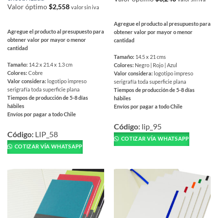
Valor óptimo
$
2,558
valor sin iva
Agregue el producto al presupuesto para
Agregue el producto al presupuesto para
obtener valor por mayor o menor
obtener valor por mayor o menor
cantidad
cantidad
Tamaño:
14.5 x 21 cms
Tamaño:
14.2 x 21.4 x 1.3 cm
Colores:
Negro | Rojo | Azul
Colores:
Cobre
Valor considera:
logotipo impreso
Valor considera:
logotipo impreso
serigrafía toda superficie plana
serigrafía toda superficie plana
Tiempos de producción de 5-8 días
Tiempos de producción de 5-8 días
hábiles
hábiles
Envíos por pagar a todo Chile
Envíos por pagar a todo Chile
Este
Este
producto
Código:
lip_95
producto
Código:
LIP_58
tiene
COTIZAR VÍA WHATSAPP
tiene
múltiples
COTIZAR VÍA WHATSAPP
múltiples
variantes.
variantes.
Las
Las
opciones
opciones
se
se
pueden
pueden
elegir
elegir
en