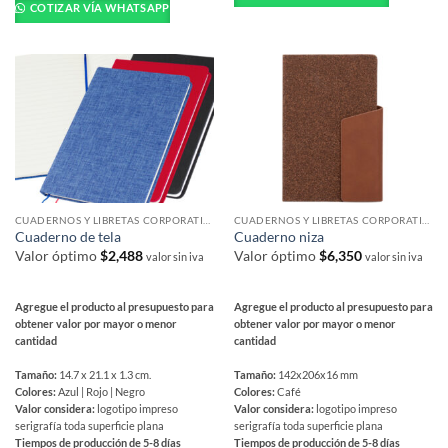
tiene
múltiples
COTIZAR VÍA WHATSAPP
múltiples
variantes.
variantes.
Las
Las
opciones
opciones
se
se
pueden
pueden
elegir
elegir
en
en
la
la
página
página
de
CUADERNOS Y LIBRETAS CORPORATIVAS
CUADERNOS Y LIBRETAS CORPORATIVAS
de
Cuaderno de tela
Cuaderno niza
producto
producto
Valor óptimo
$
2,488
Valor óptimo
$
6,350
valor sin iva
valor sin iva
Agregue el producto al presupuesto para
Agregue el producto al presupuesto para
obtener valor por mayor o menor
obtener valor por mayor o menor
cantidad
cantidad
Tamaño:
14.7 x 21.1 x 1.3 cm.
Tamaño:
142x206x16 mm
Colores:
Azul | Rojo | Negro
Colores:
Café
Valor considera:
logotipo impreso
Valor considera:
logotipo impreso
serigrafía toda superficie plana
serigrafía toda superficie plana
Tiempos de producción de 5-8 días
Tiempos de producción de 5-8 días