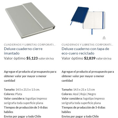
Las
opciones
opciones
se
se
pueden
pueden
elegir
elegir
en
en
la
la
página
página
de
CUADERNOS Y LIBRETAS CORPORATIVAS
CUADERNOS Y LIBRETAS CORPORATIVAS
de
Deluxe cuaderno cierre
Deluxe cuaderno con tapa de
producto
imantado
eco-cuero reciclado
producto
Valor óptimo
$
5,123
Valor óptimo
$
2,839
valor sin iva
valor sin iva
Agregue el producto al presupuesto para
Agregue el producto al presupuesto para
obtener valor por mayor o menor
obtener valor por mayor o menor
cantidad
cantidad
Tamaño:
14.5 x 21.5 x 1.5 cm.
Tamaño:
14.5 x 21 x 1.5 cm
Colores:
Plata
Colores:
Azul | Rojo | Negro
Valor considera:
logotipo impreso
Valor considera:
logotipo impreso
serigrafía toda superficie plana
serigrafía toda superficie plana
Tiempos de producción de 5-8 días
Tiempos de producción de 5-8 días
hábiles
hábiles
Envíos por pagar a todo Chile
Envíos por pagar a todo Chile