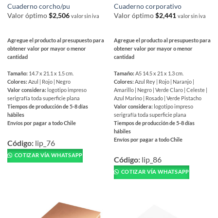
de
Cuaderno corcho/pu
Cuaderno corporativo
producto
Valor óptimo
$
2,506
Valor óptimo
$
2,441
valor sin iva
valor sin iva
Agregue el producto al presupuesto para
Agregue el producto al presupuesto para
obtener valor por mayor o menor
obtener valor por mayor o menor
cantidad
cantidad
Tamaño:
14.7 x 21.1 x 1.5 cm.
Tamaño:
A5 14.5 x 21 x 1.3 cm.
Colores:
Azul | Rojo | Negro
Colores:
Azul Rey | Rojo | Naranjo |
Valor considera:
logotipo impreso
Amarillo | Negro | Verde Claro | Celeste |
serigrafía toda superficie plana
Azul Marino | Rosado | Verde Pistacho
Tiempos de producción de 5-8 días
Valor considera:
logotipo impreso
hábiles
serigrafía toda superficie plana
Envíos por pagar a todo Chile
Tiempos de producción de 5-8 días
hábiles
Este
Envíos por pagar a todo Chile
producto
Código:
lip_76
Este
tiene
COTIZAR VÍA WHATSAPP
producto
Código:
lip_86
múltiples
tiene
COTIZAR VÍA WHATSAPP
variantes.
múltiples
Las
variantes.
opciones
Las
se
opciones
pueden