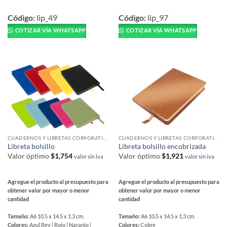
Este
Este
producto
producto
Código:
lip_49
Código:
lip_97
tiene
tiene
COTIZAR VÍA WHATSAPP
COTIZAR VÍA WHATSAPP
múltiples
múltiples
variantes.
variantes.
Las
Las
opciones
opciones
se
se
pueden
pueden
elegir
elegir
en
en
la
la
página
página
CUADERNOS Y LIBRETAS CORPORATIVAS
CUADERNOS Y LIBRETAS CORPORATIVAS
de
de
Libreta bolsillo
Libreta bolsillo encobrizada
producto
producto
Valor óptimo
$
1,754
Valor óptimo
$
1,921
valor sin iva
valor sin iva
Agregue el producto al presupuesto para
Agregue el producto al presupuesto para
obtener valor por mayor o menor
obtener valor por mayor o menor
cantidad
cantidad
Tamaño:
A6 10.5 x 14.5 x 1.3 cm.
Tamaño:
A6 10.5 x 14.5 x 1.3 cm.
Colores:
Azul Rey | Rojo | Naranjo |
Colores:
Cobre