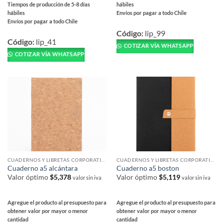
Tiempos de producción de 5-8 días
hábiles
hábiles
Envíos por pagar a todo Chile
Envíos por pagar a todo Chile
Este
Este
producto
Código:
lip_99
producto
Código:
lip_41
tiene
COTIZAR VÍA WHATSAPP
tiene
múltiples
COTIZAR VÍA WHATSAPP
múltiples
variantes.
variantes.
Las
Las
opciones
opciones
se
se
pueden
pueden
elegir
elegir
en
en
la
la
página
página
de
CUADERNOS Y LIBRETAS CORPORATIVAS
CUADERNOS Y LIBRETAS CORPORATIVAS
de
Cuaderno a5 alcántara
Cuaderno a5 boston
producto
producto
Valor óptimo
$
5,378
Valor óptimo
$
5,119
valor sin iva
valor sin iva
Agregue el producto al presupuesto para
Agregue el producto al presupuesto para
obtener valor por mayor o menor
obtener valor por mayor o menor
cantidad
cantidad