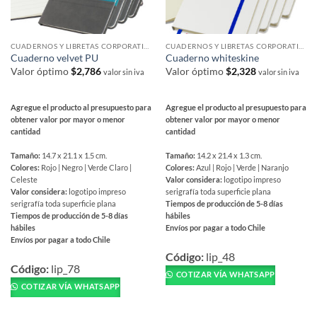
en
la
la
página
página
de
CUADERNOS Y LIBRETAS CORPORATIVAS
CUADERNOS Y LIBRETAS CORPORATIVAS
de
Cuaderno velvet PU
Cuaderno whiteskine
producto
producto
Valor óptimo
$
2,786
Valor óptimo
$
2,328
valor sin iva
valor sin iva
Agregue el producto al presupuesto para
Agregue el producto al presupuesto para
obtener valor por mayor o menor
obtener valor por mayor o menor
cantidad
cantidad
Tamaño:
14.7 x 21.1 x 1.5 cm.
Tamaño:
14.2 x 21.4 x 1.3 cm.
Colores:
Rojo | Negro | Verde Claro |
Colores:
Azul | Rojo | Verde | Naranjo
Celeste
Valor considera:
logotipo impreso
Valor considera:
logotipo impreso
serigrafía toda superficie plana
serigrafía toda superficie plana
Tiempos de producción de 5-8 días
Tiempos de producción de 5-8 días
hábiles
hábiles
Envíos por pagar a todo Chile
Envíos por pagar a todo Chile
Este
Este
producto
Código:
lip_48
producto
Código:
lip_78
tiene
COTIZAR VÍA WHATSAPP
tiene
múltiples
COTIZAR VÍA WHATSAPP
múltiples
variantes.
variantes.
Las