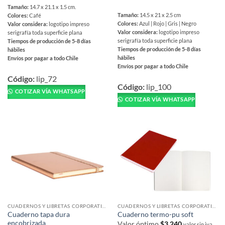
Tamaño:
14.7 x 21.1 x 1.5 cm.
Tamaño:
14.5 x 21 x 2.5 cm
Colores:
Café
Colores:
Azul | Rojo | Gris | Negro
Valor considera:
logotipo impreso
Valor considera:
logotipo impreso
serigrafía toda superficie plana
serigrafía toda superficie plana
Tiempos de producción de 5-8 días
Tiempos de producción de 5-8 días
hábiles
hábiles
Envíos por pagar a todo Chile
Envíos por pagar a todo Chile
Este
Este
producto
Código:
lip_72
producto
Código:
lip_100
tiene
COTIZAR VÍA WHATSAPP
tiene
múltiples
COTIZAR VÍA WHATSAPP
múltiples
variantes.
variantes.
Las
Las
opciones
opciones
se
se
pueden
pueden
elegir
elegir
en
en
la
la
página
página
de
CUADERNOS Y LIBRETAS CORPORATIVAS
CUADERNOS Y LIBRETAS CORPORATIVAS
de
Cuaderno tapa dura
Cuaderno termo-pu soft
producto
encobrizada
producto
Valor óptimo
$
3,240
valor sin iva