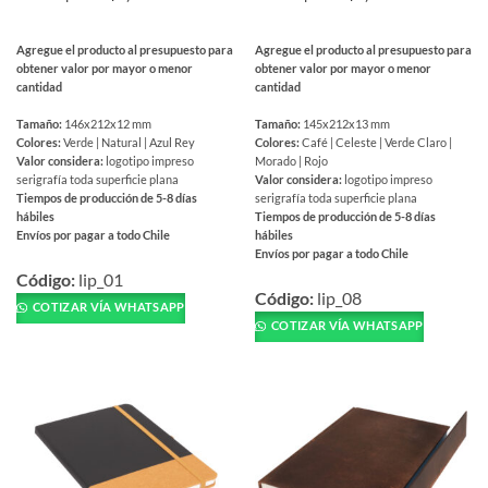
Agregue el producto al presupuesto para
Agregue el producto al presupuesto para
obtener valor por mayor o menor
obtener valor por mayor o menor
cantidad
cantidad
Tamaño:
146x212x12 mm
Tamaño:
145x212x13 mm
Colores:
Verde | Natural | Azul Rey
Colores:
Café | Celeste | Verde Claro |
Valor considera:
logotipo impreso
Morado | Rojo
serigrafía toda superficie plana
Valor considera:
logotipo impreso
Tiempos de producción de 5-8 días
serigrafía toda superficie plana
hábiles
Tiempos de producción de 5-8 días
Envíos por pagar a todo Chile
hábiles
Envíos por pagar a todo Chile
Este
Este
producto
Código:
lip_01
producto
Código:
lip_08
tiene
COTIZAR VÍA WHATSAPP
tiene
múltiples
COTIZAR VÍA WHATSAPP
múltiples
variantes.
variantes.
Las
Las
opciones
opciones
se
se
pueden
pueden
elegir
elegir
en