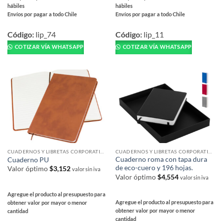
hábiles
hábiles
Envíos por pagar a todo Chile
Envíos por pagar a todo Chile
Este
Este
producto
producto
Código:
lip_74
Código:
lip_11
tiene
tiene
COTIZAR VÍA WHATSAPP
COTIZAR VÍA WHATSAPP
múltiples
múltiples
variantes.
variantes.
Las
Las
opciones
opciones
se
se
pueden
pueden
elegir
elegir
en
en
la
la
página
página
CUADERNOS Y LIBRETAS CORPORATIVAS
CUADERNOS Y LIBRETAS CORPORATIVAS
de
de
Cuaderno roma con tapa dura
Cuaderno PU
de eco-cuero y 196 hojas.
producto
producto
Valor óptimo
$
3,152
valor sin iva
Valor óptimo
$
4,554
valor sin iva
Agregue el producto al presupuesto para
Agregue el producto al presupuesto para
obtener valor por mayor o menor
obtener valor por mayor o menor
cantidad
cantidad