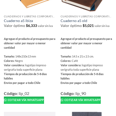
en
la
la
página
página
de
CUADERNOS Y LIBRETAS CORPORATIVAS
CUADERNOS Y LIBRETAS CORPORATIVAS
de
producto
Cuaderno a5 ibiza
Cuaderno a5 old
producto
Valor óptimo
$
6,333
Valor óptimo
$
5,021
valor sin iva
valor sin iva
Agregue el producto al presupuesto para
Agregue el producto al presupuesto para
obtener valor por mayor o menor
obtener valor por mayor o menor
cantidad
cantidad
Tamaño:
148x210x13 mm
Tamaño:
14.5 x 21 x 2.5 cm.
Colores:
Negro
Colores:
Café
Valor considera:
logotipo impreso
Valor considera:
logotipo impreso
serigrafía toda superficie plana
serigrafía toda superficie plana
Tiempos de producción de 5-8 días
Tiempos de producción de 5-8 días
hábiles
hábiles
Envíos por pagar a todo Chile
Envíos por pagar a todo Chile
Este
Este
producto
producto
Código:
lip_02
Código:
lip_90
tiene
tiene
COTIZAR VÍA WHATSAPP
COTIZAR VÍA WHATSAPP
múltiples
múltiples
variantes.
variantes.
Las
Las