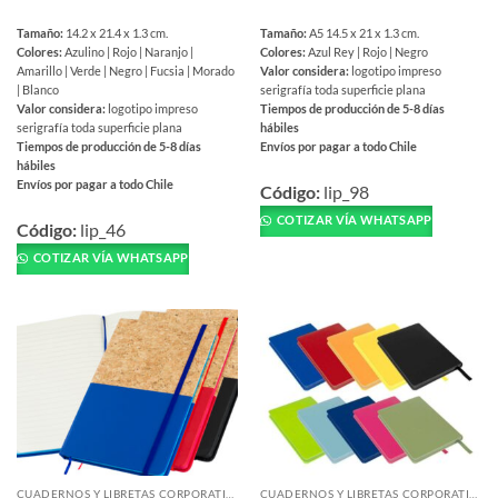
Tamaño:
14.2 x 21.4 x 1.3 cm.
Tamaño:
A5 14.5 x 21 x 1.3 cm.
Colores:
Azulino | Rojo | Naranjo |
Colores:
Azul Rey | Rojo | Negro
Amarillo | Verde | Negro | Fucsia | Morado
Valor considera:
logotipo impreso
| Blanco
serigrafía toda superficie plana
Valor considera:
logotipo impreso
Tiempos de producción de 5-8 días
serigrafía toda superficie plana
hábiles
Tiempos de producción de 5-8 días
Envíos por pagar a todo Chile
hábiles
Este
Envíos por pagar a todo Chile
producto
Código:
lip_98
Este
tiene
COTIZAR VÍA WHATSAPP
producto
Código:
lip_46
múltiples
tiene
COTIZAR VÍA WHATSAPP
variantes.
múltiples
Las
variantes.
opciones
Las
se
opciones
pueden
se
elegir
pueden
en
elegir
la
en
página
la
de
página
producto
CUADERNOS Y LIBRETAS CORPORATIVAS
CUADERNOS Y LIBRETAS CORPORATIVAS