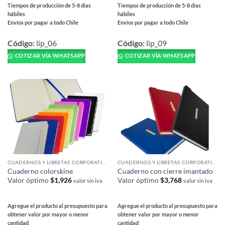
Tiempos de producción de 5-8 días
Tiempos de producción de 5-8 días
hábiles
hábiles
Envíos por pagar a todo Chile
Envíos por pagar a todo Chile
Este
Este
producto
producto
Código:
lip_06
Código:
lip_09
tiene
tiene
COTIZAR VÍA WHATSAPP
COTIZAR VÍA WHATSAPP
múltiples
múltiples
variantes.
variantes.
Las
Las
opciones
opciones
se
se
pueden
pueden
elegir
elegir
en
en
la
la
página
página
CUADERNOS Y LIBRETAS CORPORATIVAS
CUADERNOS Y LIBRETAS CORPORATIVAS
de
de
Cuaderno colorskine
Cuaderno con cierre imantado
producto
producto
Valor óptimo
$
1,926
Valor óptimo
$
3,768
valor sin iva
valor sin iva
Agregue el producto al presupuesto para
Agregue el producto al presupuesto para
obtener valor por mayor o menor
obtener valor por mayor o menor
cantidad
cantidad