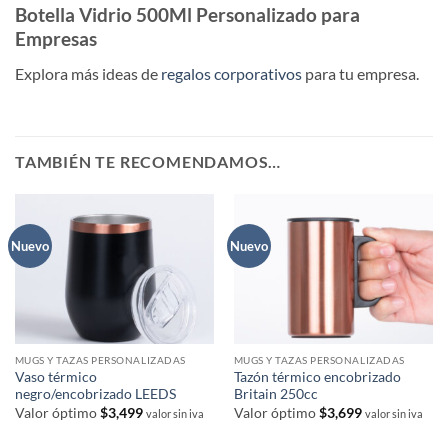
Botella Vidrio 500Ml Personalizado para
Empresas
Explora más ideas de
regalos corporativos
para tu empresa.
TAMBIÉN TE RECOMENDAMOS…
Nuevo
Nuevo
MUGS Y TAZAS PERSONALIZADAS
MUGS Y TAZAS PERSONALIZADAS
Vaso térmico
Tazón térmico encobrizado
negro/encobrizado LEEDS
Britain 250cc
Valor óptimo
$
3,499
Valor óptimo
$
3,699
valor sin iva
valor sin iva