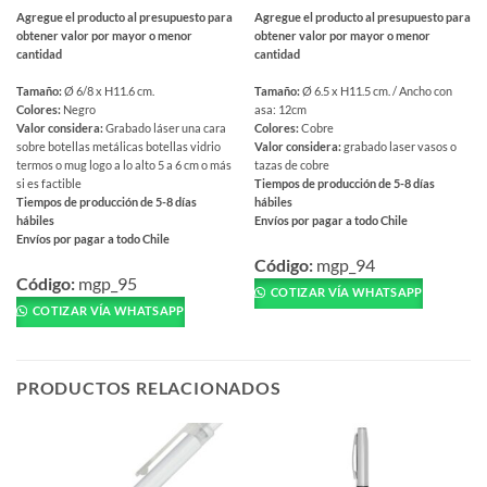
Agregue el producto al presupuesto para
Agregue el producto al presupuesto para
obtener valor por mayor o menor
obtener valor por mayor o menor
cantidad
cantidad
Tamaño:
Ø 6/8 x H11.6 cm.
Tamaño:
Ø 6.5 x H11.5 cm. / Ancho con
Colores:
Negro
asa: 12cm
Valor considera:
Grabado láser una cara
Colores:
Cobre
sobre botellas metálicas botellas vidrio
Valor considera:
grabado laser vasos o
termos o mug logo a lo alto 5 a 6 cm o más
tazas de cobre
si es factible
Tiempos de producción de 5-8 días
Tiempos de producción de 5-8 días
hábiles
hábiles
Envíos por pagar a todo Chile
Envíos por pagar a todo Chile
Este
Este
producto
Código:
mgp_94
producto
Código:
mgp_95
tiene
COTIZAR VÍA WHATSAPP
tiene
múltiples
COTIZAR VÍA WHATSAPP
múltiples
variantes.
variantes.
Las
Las
opciones
PRODUCTOS RELACIONADOS
opciones
se
se
pueden
pueden
elegir
elegir
en
en