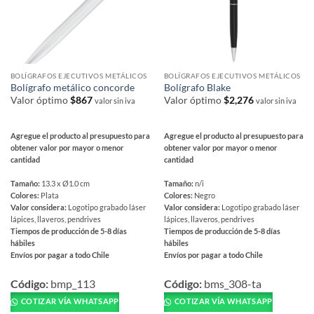
la
la
página
página
de
de
producto
producto
BOLÍGRAFOS EJECUTIVOS METÁLICOS
BOLÍGRAFOS EJECUTIVOS METÁLICOS
Bolígrafo metálico concorde
Bolígrafo Blake
Valor óptimo
$
867
Valor óptimo
$
2,276
valor sin iva
valor sin iva
Agregue el producto al presupuesto para
Agregue el producto al presupuesto para
obtener valor por mayor o menor
obtener valor por mayor o menor
cantidad
cantidad
Tamaño:
13.3 x Ø1.0 cm
Tamaño:
n/i
Colores:
Plata
Colores:
Negro
Valor considera:
Logotipo grabado láser
Valor considera:
Logotipo grabado láser
lápices, llaveros, pendrives
lápices, llaveros, pendrives
Tiempos de producción de 5-8 días
Tiempos de producción de 5-8 días
hábiles
hábiles
Envíos por pagar a todo Chile
Envíos por pagar a todo Chile
Este
Este
producto
producto
Código:
bmp_113
Código:
bms_308-ta
tiene
tiene
COTIZAR VÍA WHATSAPP
COTIZAR VÍA WHATSAPP
múltiples
múltiples