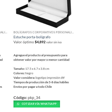
elegir
en
la
página
de
BOLÍGRAFOS CORPORATIVOS PERSONALIZADOS
BOLÍGRAFOS CORPORATIVOS PERSONALIZADOS
producto
Estuche porta-bolígrafo
Valor óptimo
$
4,892
valor sin iva
a
Agregue el producto al presupuesto para
dad
obtener valor por mayor o menor cantidad
Tamaño:
17.5 x 6.7 x 3.8 cm
Colores:
Negro
Valor considera:
logotipo impresión dtf
Tiempos de producción de 5-8 días hábiles
es
Envíos por pagar a todo Chile
Este
Código:
pkp_34
producto
tiene
COTIZAR VÍA WHATSAPP
múltiples