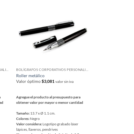
variantes.
Las
opciones
se
pueden
elegir
en
la
página
de
BOLÍGRAFOS CORPORATIVOS PERSONALIZADOS
BOLÍGRAFOS CORPORATIVOS PERSONALIZADOS
producto
Roller metálico
Valor óptimo
$
3,081
valor sin iva
a
Agregue el producto al presupuesto para
dad
obtener valor por mayor o menor cantidad
Tamaño:
13.7 x Ø 1.1 cm.
Colores:
Negro
Valor considera:
Logotipo grabado láser
lápices, llaveros, pendrives