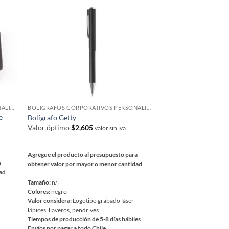
variantes.
Las
opciones
se
pueden
elegir
en
la
página
BOLÍGRAFOS CORPORATIVOS PERSONALIZADOS
BOLÍGRAFOS CORPORATIVOS PERSONALIZADOS
de
e
Bolígrafo Getty
producto
Valor óptimo
$
2,605
valor sin iva
Agregue el producto al presupuesto para
a
obtener valor por mayor o menor cantidad
dad
Tamaño:
n/i
Colores:
negro
Valor considera:
Logotipo grabado láser
lápices, llaveros, pendrives
Tiempos de producción de 5-8 días hábiles
Envíos por pagar a todo Chile