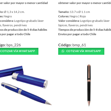
er valor por mayor o menor cantidad
obtener valor por mayor o menor canti
ño:
Ø 1,3 x 14,2 cm.
Tamaño:
13.7 x Ø 1.1 cm
es:
Negro
Colores:
Negro | Rojo
 considera:
Logotipo grabado láser
Valor considera:
Logotipo grabado láser
s, llaveros, pendrives
lápices, llaveros, pendrives
os de producción de 5-8 días hábiles
Tiempos de producción de 5-8 días hábil
s por pagar a todo Chile
Envíos por pagar a todo Chile
Este
igo:
bps_226
Código:
bmp_61
ucto
producto
tiene
COTIZAR VÍA WHATSAPP
COTIZAR VÍA WHATSAPP
iples
múltiples
ntes.
variantes.
Las
ones
opciones
se
en
pueden
r
elegir
en
la
na
página