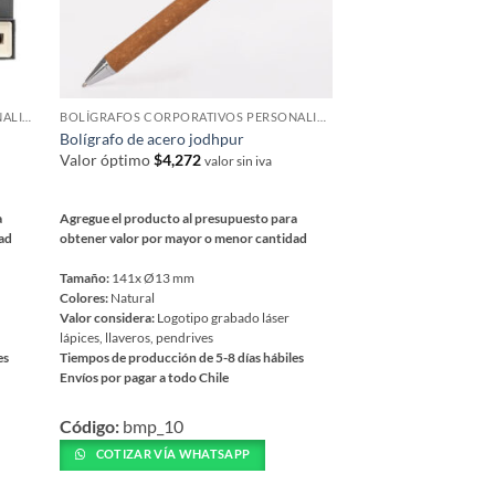
BOLÍGRAFOS CORPORATIVOS PERSONALIZADOS
BOLÍGRAFOS CORPORATIVOS PERSONALIZADOS
Bolígrafo de acero jodhpur
Valor óptimo
$
4,272
valor sin iva
a
Agregue el producto al presupuesto para
dad
obtener valor por mayor o menor cantidad
Tamaño:
141x Ø13 mm
Colores:
Natural
Valor considera:
Logotipo grabado láser
lápices, llaveros, pendrives
es
Tiempos de producción de 5-8 días hábiles
Envíos por pagar a todo Chile
Este
Código:
bmp_10
producto
tiene
COTIZAR VÍA WHATSAPP
múltiples