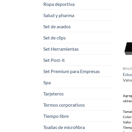
múlt
Ropa deportiva
varia
Salud y pharma
Las
opci
Set de asados
se
pued
Set de clips
elegi
Set Herramientas
en
la
Set Post-it
pági
de
Set Premium para Empresas
Estu
prod
Valo
Spa
Tarjeteros
Agreg
obten
Termos corporativos
Tama
Tiempo libre
Color
Valor
Toallas de microfibra
Tiemp