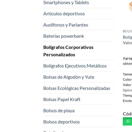
Smartphones y Tablets
Artículos deportivos
Audífonos y Parlantes
Baterías powerbank
Bolí
Valo
Bolígrafos Corporativos
Personalizados
Agreg
obten
Bolígrafos Ejecutivos Metálicos
Tama
Bolsas de Algodón y Yute
Color
Valor
Bolsas Ecológicas Personalizadas
lápice
Tiemp
Bolsas Papel Kraft
Envío
Este
Bolsos de playa
Cód
prod
tiene
Bolsos deportivos
múlt