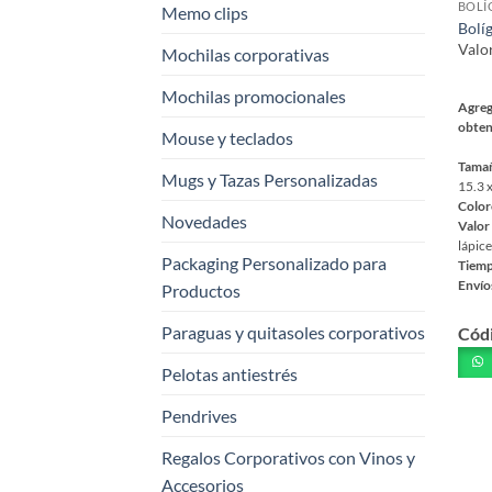
de
Memo clips
Bolí
prod
Valo
Mochilas corporativas
Mochilas promocionales
Agreg
obten
Mouse y teclados
Tama
Mugs y Tazas Personalizadas
15.3 
Color
Novedades
Valor
lápice
Packaging Personalizado para
Tiemp
Envío
Productos
Este
Paraguas y quitasoles corporativos
Cód
prod
tiene
Pelotas antiestrés
múlt
varia
Pendrives
Las
Regalos Corporativos con Vinos y
opci
Accesorios
se