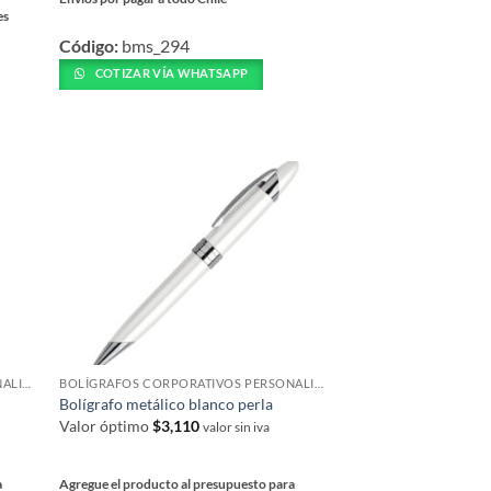
es
Este
Código:
bms_294
producto
tiene
COTIZAR VÍA WHATSAPP
múltiples
variantes.
Las
opciones
se
pueden
elegir
en
la
página
de
producto
BOLÍGRAFOS CORPORATIVOS PERSONALIZADOS
BOLÍGRAFOS CORPORATIVOS PERSONALIZADOS
Bolígrafo metálico blanco perla
Valor óptimo
$
3,110
valor sin iva
a
Agregue el producto al presupuesto para