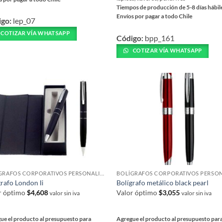
Tiempos de producción de 5-8 días hábil
Envíos por pagar a todo Chile
igo:
lep_07
ucto
Este
COTIZAR VÍA WHATSAPP
Código:
bpp_161
producto
iples
tiene
COTIZAR VÍA WHATSAPP
ntes.
múltiples
variantes.
ones
Las
opciones
en
se
r
pueden
elegir
en
na
la
página
ucto
BOLÍGRAFOS CORPORATIVOS PERSONALIZADOS
de
grafo London Ii
Bolígrafo metálico black pearl
producto
r óptimo
$
4,608
Valor óptimo
$
3,055
valor sin iva
valor sin iva
ue el producto al presupuesto para
Agregue el producto al presupuesto par