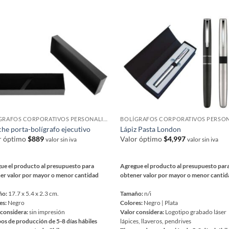
iples
múltiples
ntes.
variantes.
Las
ones
opciones
se
en
pueden
r
elegir
en
la
na
página
BOLÍGRAFOS CORPORATIVOS PERSONALIZADOS
de
che porta-bolígrafo ejecutivo
Lápiz Pasta London
ucto
producto
r óptimo
$
889
Valor óptimo
$
4,997
valor sin iva
valor sin iva
ue el producto al presupuesto para
Agregue el producto al presupuesto par
er valor por mayor o menor cantidad
obtener valor por mayor o menor canti
ño:
17.7 x 5.4 x 2.3 cm.
Tamaño:
n/i
es:
Negro
Colores:
Negro | Plata
 considera:
sin impresión
Valor considera:
Logotipo grabado láser
os de producción de 5-8 días hábiles
lápices, llaveros, pendrives