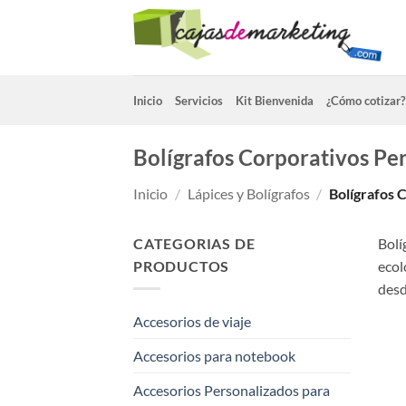
Saltar
al
contenido
Inicio
Servicios
Kit Bienvenida
¿Cómo cotizar?
Bolígrafos Corporativos Pe
Inicio
/
Lápices y Bolígrafos
/
Bolígrafos 
CATEGORIAS DE
Bolí
PRODUCTOS
ecol
desd
Accesorios de viaje
Accesorios para notebook
Accesorios Personalizados para