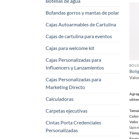
Botellas de agua
varia
Las
Bufandas gorros y mantas de polar
opci
se
Cajas Autoarmables de Cartulina
pued
Cajas de cartulina para eventos
elegi
en
Cajas para welcome kit
la
pági
Cajas Personalizadas para
de
Influencers y Lanzamientos
Bolí
prod
Valo
Cajas Personalizadas para
Marketing Directo
Agreg
Calculadoras
obten
Carpetas ejecutivas
Tama
Color
Cintas Porta Credenciales
Valor
lápice
Personalizadas
Tiemp
Envío