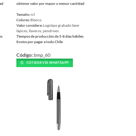
dad
obtener valor por mayor o menor cantidad
Tamaño:
n/i
Colores:
Blanco
Valor considera:
Logotipo grabado láser
lápices, llaveros, pendrives
es
Tiempos de producción de 5-8 días hábiles
Envíos por pagar a todo Chile
Este
Código:
bmp_60
producto
tiene
COTIZAR VÍA WHATSAPP
múltiples
variantes.
Las
opciones
se
pueden
elegir
en
la
página