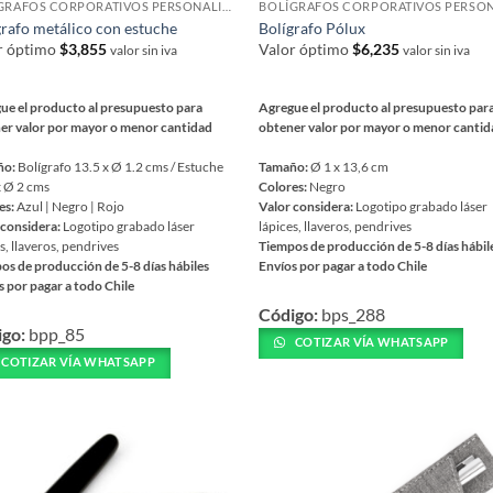
BOLÍGRAFOS CORPORATIVOS PERSONALIZADOS
de
grafo metálico con estuche
Bolígrafo Pólux
ucto
producto
r óptimo
$
3,855
Valor óptimo
$
6,235
valor sin iva
valor sin iva
ue el producto al presupuesto para
Agregue el producto al presupuesto par
er valor por mayor o menor cantidad
obtener valor por mayor o menor canti
ño:
Bolígrafo 13.5 x Ø 1.2 cms / Estuche
Tamaño:
Ø 1 x 13,6 cm
x Ø 2 cms
Colores:
Negro
es:
Azul | Negro | Rojo
Valor considera:
Logotipo grabado láser
 considera:
Logotipo grabado láser
lápices, llaveros, pendrives
s, llaveros, pendrives
Tiempos de producción de 5-8 días hábil
os de producción de 5-8 días hábiles
Envíos por pagar a todo Chile
s por pagar a todo Chile
Este
Código:
bps_288
producto
igo:
bpp_85
ucto
tiene
COTIZAR VÍA WHATSAPP
COTIZAR VÍA WHATSAPP
múltiples
iples
variantes.
ntes.
Las
opciones
ones
se
pueden