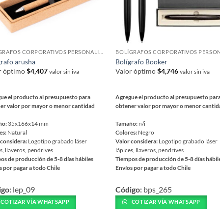
BOLÍGRAFOS CORPORATIVOS PERSONALIZADOS
grafo arusha
Bolígrafo Booker
r óptimo
$
4,407
Valor óptimo
$
4,746
valor sin iva
valor sin iva
ue el producto al presupuesto para
Agregue el producto al presupuesto par
er valor por mayor o menor cantidad
obtener valor por mayor o menor canti
ño:
35x166x14 mm
Tamaño:
n/i
es:
Natural
Colores:
Negro
 considera:
Logotipo grabado láser
Valor considera:
Logotipo grabado láser
s, llaveros, pendrives
lápices, llaveros, pendrives
os de producción de 5-8 días hábiles
Tiempos de producción de 5-8 días hábil
s por pagar a todo Chile
Envíos por pagar a todo Chile
Este
igo:
lep_09
Código:
bps_265
ucto
producto
tiene
COTIZAR VÍA WHATSAPP
COTIZAR VÍA WHATSAPP
iples
múltiples