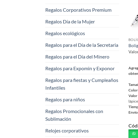
pued
Regalos Corporativos Premium
elegi
en
Regalos Día de la Mujer
la
Regalos ecológicos
pági
de
Regalos para el Día de la Secretaria
Bolíg
prod
Valo
Regalos para el Día del Minero
Regalos para Expomin y Exponor
Agreg
obten
Regalos para fiestas y Cumpleaños
Tama
Infantiles
Color
Valor
Regalos para niños
lápice
Tiemp
Regalos Promocionales con
Envío
Sublimación
Este
Cód
prod
Relojes corporativos
tiene