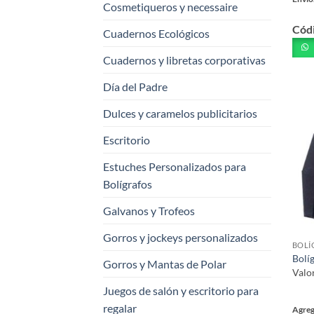
Cosmetiqueros y necessaire
Este
Cód
prod
Cuadernos Ecológicos
tiene
Cuadernos y libretas corporativas
múlt
varia
Día del Padre
Las
opci
Dulces y caramelos publicitarios
se
Escritorio
pued
elegi
Estuches Personalizados para
en
Bolígrafos
la
pági
Galvanos y Trofeos
de
Gorros y jockeys personalizados
prod
Bolí
Gorros y Mantas de Polar
Valo
Juegos de salón y escritorio para
regalar
Agreg