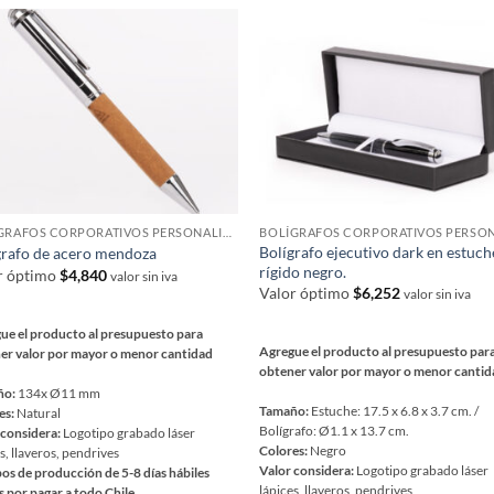
ntes.
variantes.
Las
ones
opciones
se
en
pueden
r
elegir
en
la
na
página
BOLÍGRAFOS CORPORATIVOS PERSONALIZADOS
de
Bolígrafo ejecutivo dark en estuch
grafo de acero mendoza
ucto
producto
rígido negro.
r óptimo
$
4,840
valor sin iva
Valor óptimo
$
6,252
valor sin iva
ue el producto al presupuesto para
Agregue el producto al presupuesto par
er valor por mayor o menor cantidad
obtener valor por mayor o menor canti
ño:
134x Ø11 mm
Tamaño:
Estuche: 17.5 x 6.8 x 3.7 cm. /
es:
Natural
Bolígrafo: Ø1.1 x 13.7 cm.
 considera:
Logotipo grabado láser
Colores:
Negro
s, llaveros, pendrives
Valor considera:
Logotipo grabado láser
os de producción de 5-8 días hábiles
lápices, llaveros, pendrives
s por pagar a todo Chile