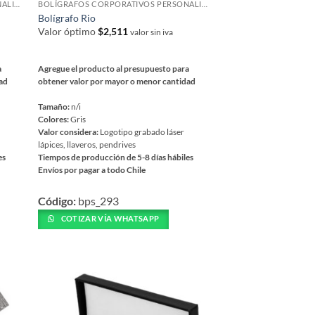
BOLÍGRAFOS CORPORATIVOS PERSONALIZADOS
BOLÍGRAFOS CORPORATIVOS PERSONALIZADOS
de
Bolígrafo Rio
producto
Valor óptimo
$
2,511
valor sin iva
a
Agregue el producto al presupuesto para
dad
obtener valor por mayor o menor cantidad
Tamaño:
n/i
Colores:
Gris
Valor considera:
Logotipo grabado láser
lápices, llaveros, pendrives
es
Tiempos de producción de 5-8 días hábiles
Envíos por pagar a todo Chile
Este
Código:
bps_293
producto
tiene
COTIZAR VÍA WHATSAPP
múltiples
variantes.
Las
opciones
se
pueden