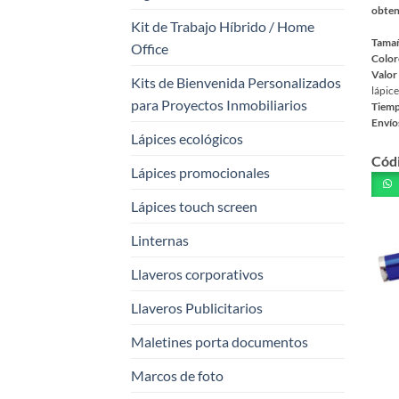
obten
Kit de Trabajo Híbrido / Home
Tama
Office
Color
Valor
Kits de Bienvenida Personalizados
lápice
para Proyectos Inmobiliarios
Tiemp
Envío
Lápices ecológicos
Este
Cód
prod
Lápices promocionales
tiene
múlt
Lápices touch screen
varia
Linternas
Las
opci
Llaveros corporativos
se
pued
Llaveros Publicitarios
elegi
Maletines porta documentos
en
la
Marcos de foto
pági