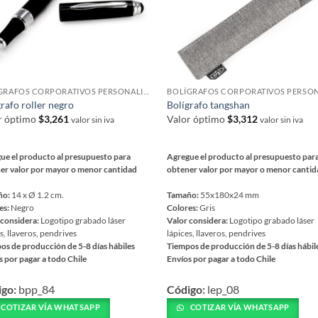
en
elegir
r
en
la
página
na
de
BOLÍGRAFOS CORPORATIVOS PERSONALIZADOS
producto
rafo roller negro
Bolígrafo tangshan
ucto
r óptimo
$
3,261
Valor óptimo
$
3,312
valor sin iva
valor sin iva
ue el producto al presupuesto para
Agregue el producto al presupuesto par
er valor por mayor o menor cantidad
obtener valor por mayor o menor canti
ño:
14 x Ø 1.2 cm.
Tamaño:
55x180x24 mm
es:
Negro
Colores:
Gris
 considera:
Logotipo grabado láser
Valor considera:
Logotipo grabado láser
s, llaveros, pendrives
lápices, llaveros, pendrives
os de producción de 5-8 días hábiles
Tiempos de producción de 5-8 días hábil
s por pagar a todo Chile
Envíos por pagar a todo Chile
Este
igo:
bpp_84
Código:
lep_08
ucto
producto
tiene
COTIZAR VÍA WHATSAPP
COTIZAR VÍA WHATSAPP