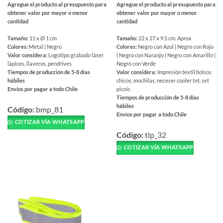
Agregue el producto al presupuesto para
Agregue el producto al presupuesto para
obtener valor por mayor o menor
obtener valor por mayor o menor
cantidad
cantidad
Tamaño:
11 x Ø 1 cm
Tamaño:
22 x 27 x 9.5 cm. Aprox
Colores:
Metal | Negro
Colores:
Negro con Azul | Negro con Rojo
Valor considera:
Logotipo grabado láser
| Negro con Naranjo | Negro con Amarillo |
lápices, llaveros, pendrives
Negro con Verde
Tiempos de producción de 5-8 días
Valor considera:
Impresión textil bolsos
hábiles
chicos, mochilas, neceser cooler tnt, set
Envíos por pagar a todo Chile
picnic
Tiempos de producción de 5-8 días
Este
hábiles
producto
Código:
bmp_81
Envíos por pagar a todo Chile
tiene
COTIZAR VÍA WHATSAPP
Este
múltiples
producto
Código:
tlp_32
variantes.
tiene
COTIZAR VÍA WHATSAPP
Las
múltiples
opciones
variantes.
se
Las
pueden
opciones
elegir
se
en
pueden
la
elegir