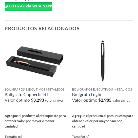
tiene
COTIZAR VÍA WHATSAPP
múltiples
variantes.
Las
PRODUCTOS RELACIONADOS
opciones
se
pueden
elegir
en
la
página
de
producto
BOLÍGRAFOS EJECUTIVOS METÁLICOS
BOLÍGRAFOS EJECUTIVOS METÁLICOS
Bolígrafo Copperfield I
Bolígrafo Logix
Valor óptimo
$
3,293
Valor óptimo
$
2,985
valor sin iva
valor sin iva
Agregue el producto al presupuesto para
Agregue el producto al presupuesto para
obtener valor por mayor o menor
obtener valor por mayor o menor
cantidad
cantidad
Tamaño:
n/i
Tamaño:
n/i