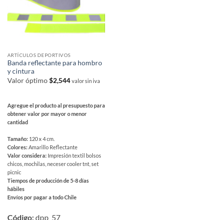
página
en
de
la
producto
página
de
producto
ARTÍCULOS DEPORTIVOS
Banda reflectante para hombro
y cintura
Valor óptimo
$
2,544
valor sin iva
Agregue el producto al presupuesto para
obtener valor por mayor o menor
cantidad
Tamaño:
120 x 4 cm.
Colores:
Amarillo Reflectante
Valor considera:
Impresión textil bolsos
chicos, mochilas, neceser cooler tnt, set
picnic
Tiempos de producción de 5-8 días
hábiles
Envíos por pagar a todo Chile
Este
producto
Código:
dpp_57