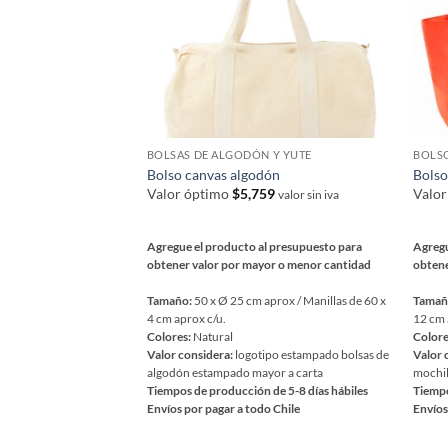
BOLSAS DE ALGODÓN Y YUTE
BOLSO
Bolso canvas algodón
Bolso
Valor óptimo
$
5,759
Valo
valor sin iva
Agregue el producto al presupuesto para
Agregu
obtener valor por mayor o menor cantidad
obtene
Tamaño:
50 x Ø 25 cm aprox / Manillas de 60 x
Tamañ
4 cm aprox c/u.
12 cm 
Colores:
Natural
Colore
Valor considera:
logotipo estampado bolsas de
Valor 
algodón estampado mayor a carta
mochil
Tiempos de producción de 5-8 días hábiles
Tiempo
Envíos por pagar a todo Chile
Envíos
Este
Este