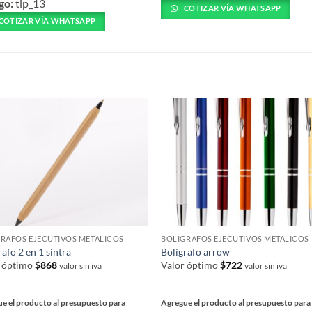
go:
tlp_13
ucto
tiene
COTIZAR VÍA WHATSAPP
COTIZAR VÍA WHATSAPP
múltiples
ples
variantes.
ntes.
Las
S
opciones
nes
se
pueden
en
elegir
en
la
página
a
de
producto
ucto
RAFOS EJECUTIVOS METÁLICOS
BOLÍGRAFOS EJECUTIVOS METÁLICOS
rafo 2 en 1 sintra
Bolígrafo arrow
r óptimo
$
868
Valor óptimo
$
722
valor sin iva
valor sin iva
e el producto al presupuesto para
Agregue el producto al presupuesto para