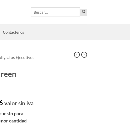
Buscar
por:
Contáctenos
lígrafos Ejecutivos
creen
6
valor sin iva
puesto para
enor cantidad