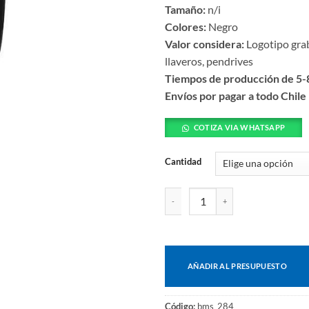
Tamaño:
n/i
Colores:
Negro
Valor considera:
Logotipo grab
llaveros, pendrives
Tiempos de producción de 5-8
Envíos por pagar a todo Chile
COTIZA VIA WHATSAPP
Cantidad
Bolígrafo Touchscreen Marusi ca
AÑADIR AL PRESUPUESTO
Código:
bms_284