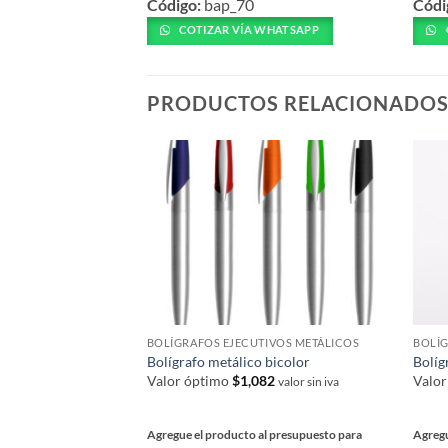
Código:
bap_70
Códi
producto
prod
tiene
tiene
COTIZAR VÍA WHATSAPP
múltiples
múlti
variantes.
varia
Las
Las
PRODUCTOS RELACIONADO
opciones
opcio
se
se
pueden
pued
elegir
elegir
en
en
la
la
página
págin
de
de
producto
prod
BOLÍGRAFOS EJECUTIVOS METÁLICOS
BOLÍG
Bolígrafo metálico bicolor
Bolíg
Valor óptimo
$
1,082
Valo
valor sin iva
Agregue el producto al presupuesto para
Agregu