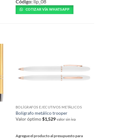
Código:
lip_08
producto
tiene
COTIZAR VÍA WH
tiene
COTIZAR VÍA WHATSAPP
múltiples
múltiples
variantes.
variantes.
Las
Las
opciones
opciones
se
se
pueden
pueden
elegir
elegir
en
en
la
la
página
página
de
de
producto
producto
BOLÍGRAFOS EJECUTIVOS METÁLICOS
BOLÍGRAFOS EJECUTIV
Bolígrafo metálico trooper
Bolígrafo de alumini
Valor óptimo
$
1,529
Valor óptimo
$
948
valor sin iva
va
Agregue el producto al presupuesto para
Agregue el producto al 