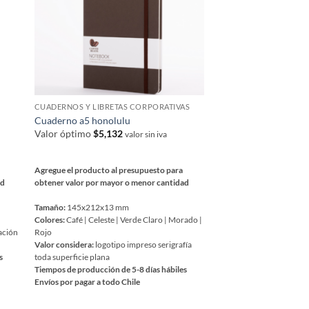
CUADERNOS Y LIBRETAS CORPORATIVAS
GORROS Y MANTAS DE 
Cuaderno a5 honolulu
Gorra Livi
Valor óptimo
$
5,132
Valor óptimo
$
3,351
valor sin iva
Agregue el producto al presupuesto para
Agregue el producto al 
ad
obtener valor por mayor o menor cantidad
obtener valor por mayor
Tamaño:
145x212x13 mm
Tamaño:
18,5 x 25,5 x 12
Colores:
Café | Celeste | Verde Claro | Morado |
circunferencia.
ación
Rojo
Colores:
Negro + Cobre
Valor considera:
logotipo impreso serigrafía
Valor considera:
logotipo
s
toda superficie plana
Tiempos de producción de
Tiempos de producción de 5-8 días hábiles
Envíos por pagar a todo C
Envíos por pagar a todo Chile
Este
Este
Código:
gos_221
producto