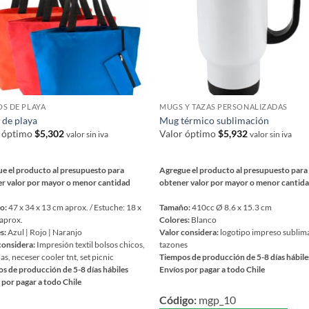
S DE PLAYA
MUGS Y TAZAS PERSONALIZADAS
 de playa
Mug térmico sublimación
r óptimo
$
5,302
Valor óptimo
$
5,932
valor sin iva
valor sin iva
e el producto al presupuesto para
Agregue el producto al presupuesto para
r valor por mayor o menor cantidad
obtener valor por mayor o menor cantid
o:
47 x 34 x 13 cm aprox. / Estuche: 18 x
Tamaño:
410cc Ø 8.6 x 15.3 cm
aprox.
Colores:
Blanco
s:
Azul | Rojo | Naranjo
Valor considera:
logotipo impreso sublim
considera:
Impresión textil bolsos chicos,
tazones
as, neceser cooler tnt, set picnic
Tiempos de producción de 5-8 días hábile
s de producción de 5-8 días hábiles
Envíos por pagar a todo Chile
 por pagar a todo Chile
Este
Código:
mgp_10
producto