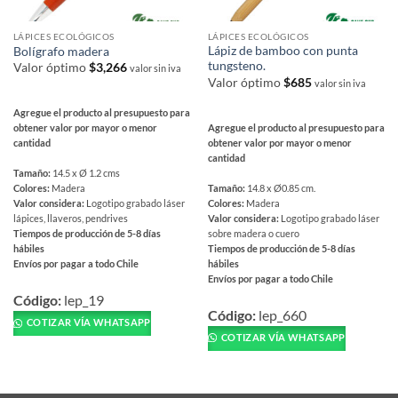
LÁPICES ECOLÓGICOS
LÁPICES ECOLÓGICOS
Lápiz de bamboo con punta
Bolígrafo madera
tungsteno.
Valor óptimo
$
3,266
valor sin iva
Valor óptimo
$
685
valor sin iva
Agregue el producto al presupuesto para
Agregue el producto al presupuesto para
obtener valor por mayor o menor
obtener valor por mayor o menor
cantidad
cantidad
Tamaño:
14.5 x Ø 1.2 cms
Tamaño:
14.8 x Ø0.85 cm.
Colores:
Madera
Colores:
Madera
Valor considera:
Logotipo grabado láser
Valor considera:
Logotipo grabado láser
lápices, llaveros, pendrives
sobre madera o cuero
Tiempos de producción de 5-8 días
Tiempos de producción de 5-8 días
hábiles
hábiles
Envíos por pagar a todo Chile
Envíos por pagar a todo Chile
Este
Este
producto
Código:
lep_19
producto
Código:
lep_660
tiene
COTIZAR VÍA WHATSAPP
tiene
múltiples
COTIZAR VÍA WHATSAPP
múltiples
variantes.
variantes.
Las
Las
opciones