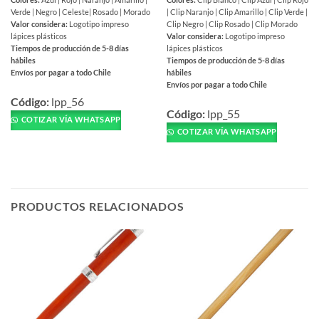
Verde | Negro | Celeste| Rosado | Morado
| Clip Naranjo | Clip Amarillo | Clip Verde |
Valor considera:
Logotipo impreso
Clip Negro | Clip Rosado | Clip Morado
lápices plásticos
Valor considera:
Logotipo impreso
Tiempos de producción de 5-8 días
lápices plásticos
hábiles
Tiempos de producción de 5-8 días
Envíos por pagar a todo Chile
hábiles
Envíos por pagar a todo Chile
Este
Este
producto
Código:
lpp_56
producto
Código:
lpp_55
tiene
COTIZAR VÍA WHATSAPP
tiene
múltiples
COTIZAR VÍA WHATSAPP
múltiples
variantes.
variantes.
Las
Las
opciones
opciones
se
se
pueden
PRODUCTOS RELACIONADOS
pueden
elegir
elegir
en
en
la
la
página
página
de
de
producto
producto