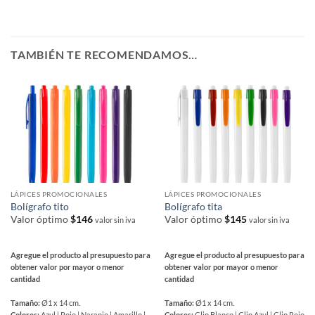
TAMBIÉN TE RECOMENDAMOS…
LÁPICES PROMOCIONALES
LÁPICES PROMOCIONALES
Bolígrafo tito
Bolígrafo tita
Valor óptimo
$
146
Valor óptimo
$
145
valor sin iva
valor sin iva
Agregue el producto al presupuesto para
Agregue el producto al presupuesto para
obtener valor por mayor o menor
obtener valor por mayor o menor
cantidad
cantidad
Tamaño:
Ø1 x 14 cm.
Tamaño:
Ø1 x 14 cm.
Colores:
Azul | Rojo | Naranjo | Amarillo |
Colores:
Clip Blanco | Clip Azul | Clip Rojo