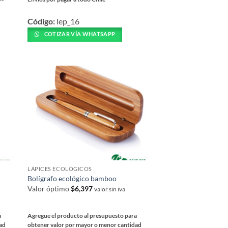
Este
Código:
lep_16
producto
tiene
COTIZAR VÍA WHATSAPP
múltiples
variantes.
Las
opciones
se
pueden
elegir
en
la
página
de
LÁPICES ECOLÓGICOS
producto
Bolígrafo ecológico bamboo
Valor óptimo
$
6,397
valor sin iva
a
Agregue el producto al presupuesto para
dad
obtener valor por mayor o menor cantidad