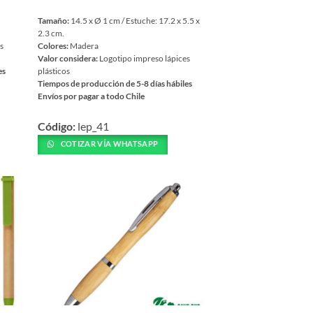
Tamaño:
14.5 x Ø 1 cm / Estuche: 17.2 x 5.5 x
2.3 cm.
es
Colores:
Madera
Valor considera:
Logotipo impreso lápices
es
plásticos
Tiempos de producción de 5-8 días hábiles
Envíos por pagar a todo Chile
Este
Código:
lep_41
producto
tiene
COTIZAR VÍA WHATSAPP
múltiples
variantes.
Las
opciones
se
pueden
elegir
en
la
página