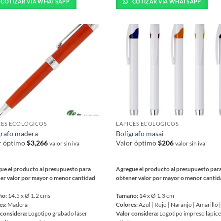
tiene
COTIZAR VÍA WHATSAPP
COTIZAR VÍA WHATSAPP
iples
múltiples
ntes.
variantes.
Las
ones
opciones
se
en
pueden
r
elegir
en
la
na
página
CES ECOLÓGICOS
LÁPICES ECOLÓGICOS
de
grafo madera
Bolígrafo masai
ucto
producto
r óptimo
$
3,266
Valor óptimo
$
206
valor sin iva
valor sin iva
ue el producto al presupuesto para
Agregue el producto al presupuesto par
er valor por mayor o menor cantidad
obtener valor por mayor o menor canti
ño:
14.5 x Ø 1.2 cms
Tamaño:
14 x Ø 1.3 cm
es:
Madera
Colores:
Azul | Rojo | Naranjo | Amarillo 
 considera:
Logotipo grabado láser
Valor considera:
Logotipo impreso lápic