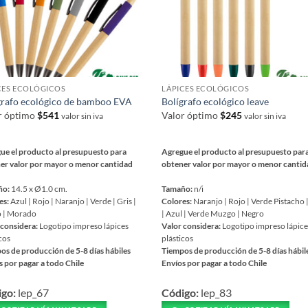
pueden
r
elegir
en
la
na
página
CES ECOLÓGICOS
LÁPICES ECOLÓGICOS
de
ucto
grafo ecológico de bamboo EVA
Bolígrafo ecológico leave
producto
r óptimo
$
541
Valor óptimo
$
245
valor sin iva
valor sin iva
ue el producto al presupuesto para
Agregue el producto al presupuesto par
er valor por mayor o menor cantidad
obtener valor por mayor o menor canti
ño:
14.5 x Ø1.0 cm.
Tamaño:
n/i
es:
Azul | Rojo | Naranjo | Verde | Gris |
Colores:
Naranjo | Rojo | Verde Pistacho 
 | Morado
| Azul | Verde Muzgo | Negro
 considera:
Logotipo impreso lápices
Valor considera:
Logotipo impreso lápic
cos
plásticos
os de producción de 5-8 días hábiles
Tiempos de producción de 5-8 días hábil
s por pagar a todo Chile
Envíos por pagar a todo Chile
Este
igo:
lep_67
Código:
lep_83
ucto
producto