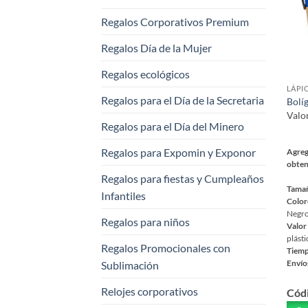
elegi
Regalos Corporativos Premium
en
la
Regalos Día de la Mujer
pági
Regalos ecológicos
de
LÁPI
prod
Regalos para el Día de la Secretaria
Bolí
Valo
Regalos para el Día del Minero
Regalos para Expomin y Exponor
Agreg
obten
Regalos para fiestas y Cumpleaños
Tama
Infantiles
Color
Negro
Regalos para niños
Valor
plásti
Regalos Promocionales con
Tiemp
Sublimación
Envío
Este
Relojes corporativos
Cód
prod