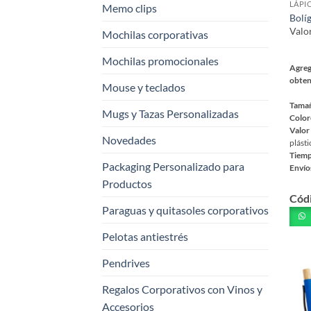
LÁPI
de
Memo clips
Bolí
prod
Valo
Mochilas corporativas
Mochilas promocionales
Agreg
obten
Mouse y teclados
Tama
Mugs y Tazas Personalizadas
Color
Valor
Novedades
plásti
Tiemp
Packaging Personalizado para
Envío
Este
Productos
Cód
prod
Paraguas y quitasoles corporativos
tiene
múlt
Pelotas antiestrés
varia
Pendrives
Las
opci
Regalos Corporativos con Vinos y
se
Accesorios
pued