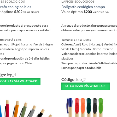
CES ECOLÓGICOS
LÁPICES ECOLÓGICOS
producto
grafo ecológico bios
Bolígrafo ecológico compo
ucto
r óptimo
$
202
Valor óptimo
$
200
valor sin iva
valor sin iva
ue el producto al presupuesto para
Agregue el producto al presupuesto par
er valor por mayor o menor cantidad
obtener valor por mayor o menor canti
ño:
14 x Ø 1 cms
Tamaño:
14 x Ø 1 cms
es:
Azul | Rojo | Naranjo | Verde | Negro
Colores:
Azul | Rojo | Naranjo | Verde | N
 considera:
Logotipo impreso lápices
Verde Claro | Morado | Verde Pistacho
cos
Valor considera:
Logotipo impreso lápic
os de producción de 5-8 días hábiles
plásticos
s por pagar a todo Chile
Tiempos de producción de 5-8 días hábil
Envíos por pagar a todo Chile
Este
igo:
lep_1
ucto
Código:
lep_2
producto
COTIZAR VÍA WHATSAPP
tiene
COTIZAR VÍA WHATSAPP
iples
múltiples
ntes.
variantes.
Las
ones
opciones
se
en