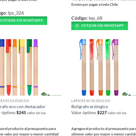
Envíos por pagar a todo Chile
Este
igo:
lps_326
ucto
Código:
lep_68
producto
COTIZAR VÍA WHATSAPP
tiene
COTIZAR VÍA WHATSAPP
iples
múltiples
ntes.
variantes.
Las
ones
opciones
se
en
pueden
r
elegir
en
la
na
página
CES ECOLÓGICOS
LÁPICES ECOLÓGICOS
de
ucto
grafo eco con destacador
Bolígrafo ecólogico
producto
r óptimo
$
245
Valor óptimo
$
227
valor sin iva
valor sin iva
ue el producto al presupuesto para
Agregue el producto al presupuesto par
er valor por mayor o menor cantidad
obtener valor por mayor o menor canti