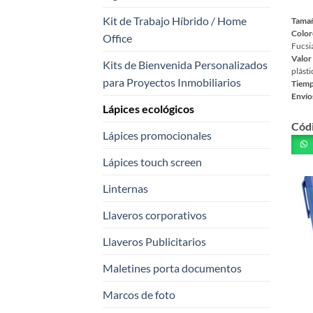
Kit de Trabajo Híbrido / Home
Tama
Color
Office
Fucsi
Valor
Kits de Bienvenida Personalizados
plásti
para Proyectos Inmobiliarios
Tiemp
Envío
Lápices ecológicos
Este
Cód
prod
Lápices promocionales
tiene
múlt
Lápices touch screen
varia
Linternas
Las
opci
Llaveros corporativos
se
pued
Llaveros Publicitarios
elegi
Maletines porta documentos
en
la
Marcos de foto
pági