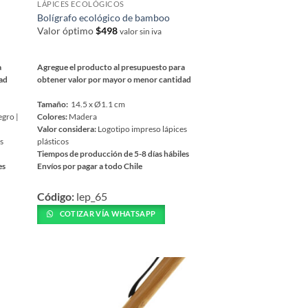
LÁPICES ECOLÓGICOS
de
Bolígrafo ecológico de bamboo
producto
Valor óptimo
$
498
valor sin iva
a
Agregue el producto al presupuesto para
dad
obtener valor por mayor o menor cantidad
Tamaño:
14.5 x Ø1.1 cm
egro |
Colores:
Madera
Valor considera:
Logotipo impreso lápices
es
plásticos
Tiempos de producción de 5-8 días hábiles
es
Envíos por pagar a todo Chile
Este
Código:
lep_65
producto
tiene
COTIZAR VÍA WHATSAPP
múltiples
variantes.
Las
opciones
se
pueden