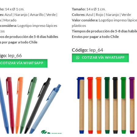
ño:
14 x Ø 1 cm.
Tamaño:
14 x Ø 1 cm.
es:
Azul | Naranjo | Amarillo | Verde |
Colores:
Azul | Rojo | Naranjo | Verde
a | Morado
Valor considera:
Logotipo impreso lápic
 considera:
Logotipo impreso lápices
plásticos
cos
Tiempos de producción de 5-8 días hábil
os de producción de 5-8 días hábiles
Envíos por pagar a todo Chile
s por pagar a todo Chile
Este
Código:
lep_64
producto
igo:
lep_66
ucto
tiene
COTIZAR VÍA WHATSAPP
COTIZAR VÍA WHATSAPP
múltiples
iples
variantes.
ntes.
Las
opciones
ones
se
pueden
en
elegir
r
en
la
página
na
de