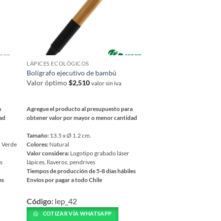
elegir
en
la
página
de
LÁPICES ECOLÓGICOS
producto
Bolígrafo ejecutivo de bambú
Valor óptimo
$
2,510
valor sin iva
a
Agregue el producto al presupuesto para
dad
obtener valor por mayor o menor cantidad
Tamaño:
13.5 x Ø 1.2 cm.
| Verde
Colores:
Natural
Valor considera:
Logotipo grabado láser
es
lápices, llaveros, pendrives
Tiempos de producción de 5-8 días hábiles
es
Envíos por pagar a todo Chile
Este
Código:
lep_42
producto
tiene
COTIZAR VÍA WHATSAPP