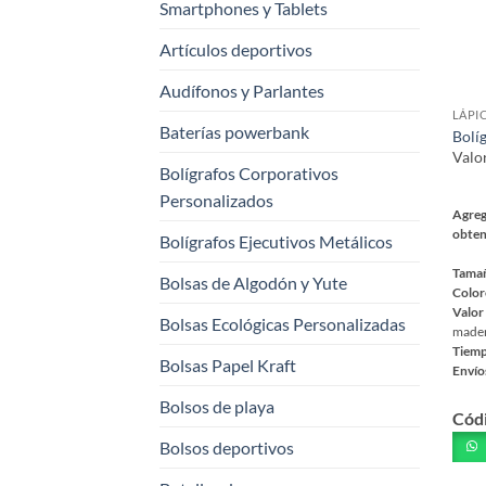
Smartphones y Tablets
Artículos deportivos
Audífonos y Parlantes
LÁPI
Baterías powerbank
Bolí
Valo
Bolígrafos Corporativos
Personalizados
Agreg
obten
Bolígrafos Ejecutivos Metálicos
Tama
Bolsas de Algodón y Yute
Color
Valor
Bolsas Ecológicas Personalizadas
mader
Tiemp
Bolsas Papel Kraft
Envío
Este
Bolsos de playa
Cód
prod
tiene
Bolsos deportivos
múlt