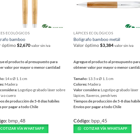
CES ECOLÓGICOS
LÁPICES ECOLÓGICOS
grafo bamboo
Bolígrafo bamboo metál
r óptimo
$
2,670
Valor óptimo
$
3,384
valor sin iva
valor sin iva
ue el producto al presupuesto para
Agregue el producto al presupuesto par
er valor por mayor o menor cantidad
obtener valor por mayor o menor canti
ño:
14 x Ø 1.1 cm
Tamaño:
13.5 x Ø 1.1 cm
es:
Madera
Colores:
Madera
 considera:
Logotipo grabado láser sobre
Valor considera:
Logotipo grabado láser
a o cuero
lápices, llaveros, pendrives
os de producción de 5-8 días hábiles
Tiempos de producción de 5-8 días hábil
s por pagar a todo Chile
Envíos por pagar a todo Chile
Este
igo:
bmp_48
Código:
bpp_45
ucto
producto
tiene
COTIZAR VÍA WHATSAPP
COTIZAR VÍA WHATSAPP
iples
múltiples