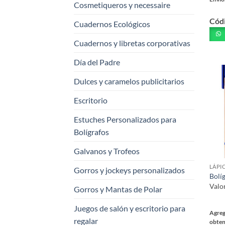
Cosmetiqueros y necessaire
Este
Cód
prod
Cuadernos Ecológicos
tiene
Cuadernos y libretas corporativas
múlt
varia
Día del Padre
Las
opci
Dulces y caramelos publicitarios
se
Escritorio
pued
elegi
Estuches Personalizados para
en
Bolígrafos
la
pági
Galvanos y Trofeos
de
LÁPI
Gorros y jockeys personalizados
prod
Bolí
Valo
Gorros y Mantas de Polar
Juegos de salón y escritorio para
Agreg
regalar
obten