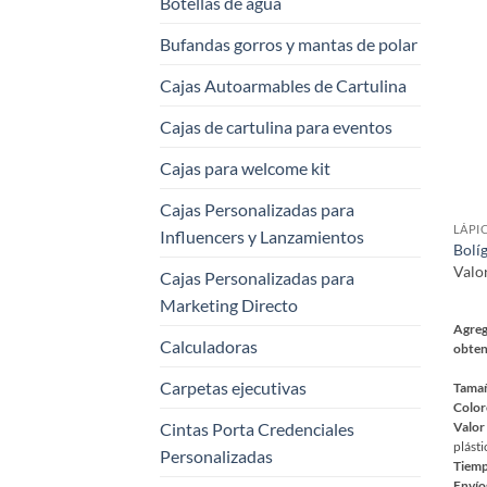
Botellas de agua
varia
Las
Bufandas gorros y mantas de polar
opci
se
Cajas Autoarmables de Cartulina
pued
Cajas de cartulina para eventos
elegi
en
Cajas para welcome kit
la
pági
Cajas Personalizadas para
LÁPI
de
Influencers y Lanzamientos
Bolí
prod
Valo
Cajas Personalizadas para
Marketing Directo
Agreg
Calculadoras
obten
Carpetas ejecutivas
Tama
Color
Cintas Porta Credenciales
Valor
plásti
Personalizadas
Tiemp
Envío