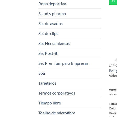
tiene
Ropa deportiva
múlt
varia
Salud y pharma
Las
Set de asados
opci
se
Set de clips
pued
elegi
Set Herramientas
en
Set Post-it
la
pági
Set Premium para Empresas
LÁPI
de
Bolí
prod
Spa
Valo
Tarjeteros
Agreg
Termos corporativos
obten
Tiempo libre
Tama
Color
Toallas de microfibra
Valor