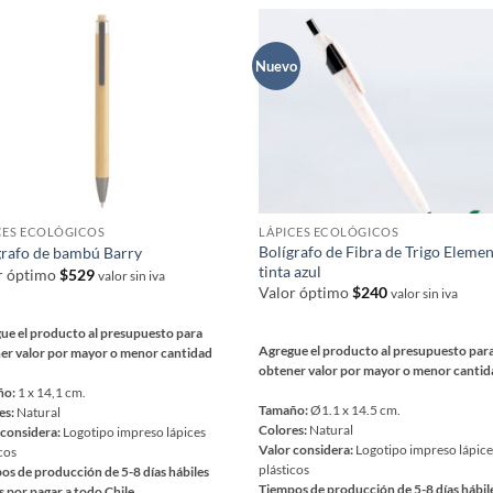
ntes.
variantes.
Las
ones
opciones
Nuevo
se
en
pueden
r
elegir
en
la
na
página
CES ECOLÓGICOS
LÁPICES ECOLÓGICOS
de
Bolígrafo de Fibra de Trigo Eleme
grafo de bambú Barry
ucto
producto
tinta azul
r óptimo
$
529
valor sin iva
Valor óptimo
$
240
valor sin iva
ue el producto al presupuesto para
Agregue el producto al presupuesto par
er valor por mayor o menor cantidad
obtener valor por mayor o menor canti
ño:
1 x 14,1 cm.
Tamaño:
Ø1.1 x 14.5 cm.
es:
Natural
Colores:
Natural
 considera:
Logotipo impreso lápices
Valor considera:
Logotipo impreso lápic
cos
plásticos
os de producción de 5-8 días hábiles
Tiempos de producción de 5-8 días hábil
s por pagar a todo Chile