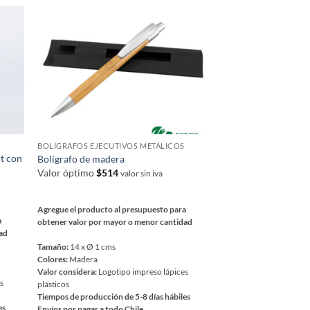
variantes.
Las
opciones
se
pueden
elegir
en
la
página
BOLÍGRAFOS EJECUTIVOS METÁLICOS
de
nt con
Bolígrafo de madera
producto
Valor óptimo
$
514
valor sin iva
Agregue el producto al presupuesto para
a
obtener valor por mayor o menor cantidad
dad
Tamaño:
14 x Ø 1 cms
Colores:
Madera
Valor considera:
Logotipo impreso lápices
es
plásticos
Tiempos de producción de 5-8 días hábiles
es
Envíos por pagar a todo Chile