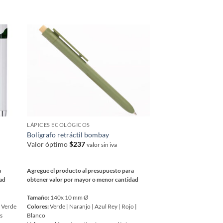
múltiples
variantes.
Las
opciones
se
pueden
elegir
en
la
página
de
LÁPICES ECOLÓGICOS
producto
Bolígrafo retráctil bombay
Valor óptimo
$
237
valor sin iva
a
Agregue el producto al presupuesto para
dad
obtener valor por mayor o menor cantidad
Tamaño:
140x 10 mm Ø
| Verde
Colores:
Verde | Naranjo | Azul Rey | Rojo |
es
Blanco