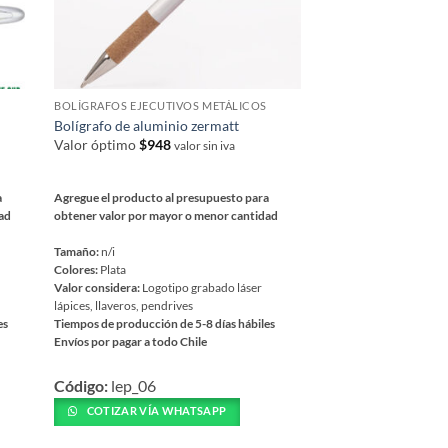
BOLÍGRAFOS EJECUTIVOS METÁLICOS
Bolígrafo de aluminio zermatt
Valor óptimo
$
948
valor sin iva
a
Agregue el producto al presupuesto para
dad
obtener valor por mayor o menor cantidad
Tamaño:
n/i
Colores:
Plata
Valor considera:
Logotipo grabado láser
lápices, llaveros, pendrives
es
Tiempos de producción de 5-8 días hábiles
Envíos por pagar a todo Chile
Este
Código:
lep_06
producto
tiene
COTIZAR VÍA WHATSAPP
múltiples