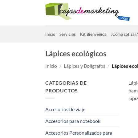
Saltar
al
contenido
Inicio
Servicios
Kit Bienvenida
¿Cómo cotizar?
Lápices ecológicos
Inicio
/
Lápices y Bolígrafos
/
Lápices eco
CATEGORIAS DE
Lápi
PRODUCTOS
bamb
lápi
Accesorios de viaje
Accesorios para notebook
Accesorios Personalizados para