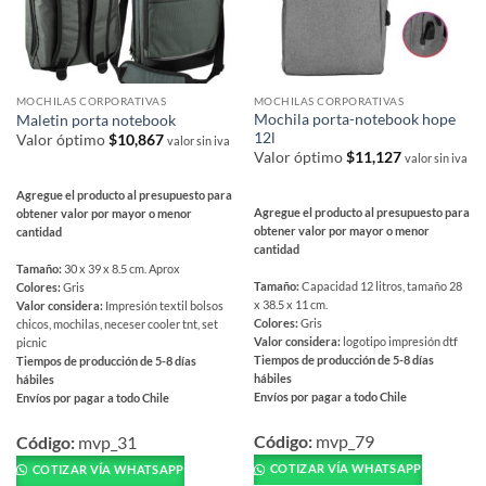
la
de
página
producto
de
producto
MOCHILAS CORPORATIVAS
MOCHILAS CORPORATIVAS
Mochila porta-notebook hope
Maletin porta notebook
12l
Valor óptimo
$
10,867
valor sin iva
Valor óptimo
$
11,127
valor sin iva
Agregue el producto al presupuesto para
Agregue el producto al presupuesto para
obtener valor por mayor o menor
obtener valor por mayor o menor
cantidad
cantidad
Tamaño:
30 x 39 x 8.5 cm. Aprox
Tamaño:
Capacidad 12 litros, tamaño 28
Colores:
Gris
x 38.5 x 11 cm.
Valor considera:
Impresión textil bolsos
Colores:
Gris
chicos, mochilas, neceser cooler tnt, set
Valor considera:
logotipo impresión dtf
picnic
Tiempos de producción de 5-8 días
Tiempos de producción de 5-8 días
hábiles
hábiles
Envíos por pagar a todo Chile
Envíos por pagar a todo Chile
Este
Este
producto
Código:
mvp_79
producto
Código:
mvp_31
tiene
tiene
COTIZAR VÍA WHATSAPP
COTIZAR VÍA WHATSAPP
múltiples