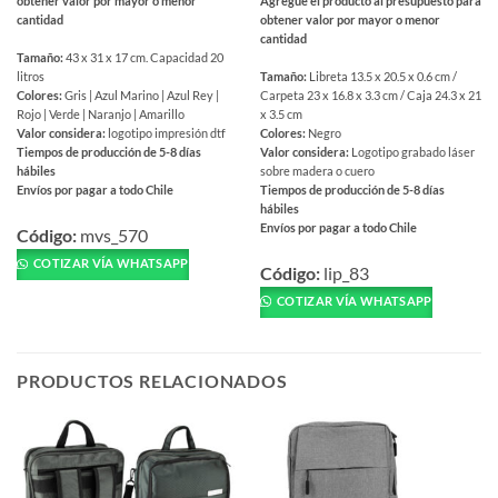
Agregue el producto al presupuesto para
obtener valor por mayor o menor
obtener valor por mayor o menor
cantidad
cantidad
Tamaño:
43 x 31 x 17 cm. Capacidad 20
Tamaño:
Libreta 13.5 x 20.5 x 0.6 cm /
litros
Carpeta 23 x 16.8 x 3.3 cm / Caja 24.3 x 21
Colores:
Gris | Azul Marino | Azul Rey |
x 3.5 cm
Rojo | Verde | Naranjo | Amarillo
Colores:
Negro
Valor considera:
logotipo impresión dtf
Valor considera:
Logotipo grabado láser
Tiempos de producción de 5-8 días
sobre madera o cuero
hábiles
Tiempos de producción de 5-8 días
Envíos por pagar a todo Chile
hábiles
Este
Envíos por pagar a todo Chile
producto
Código:
mvs_570
Este
tiene
COTIZAR VÍA WHATSAPP
producto
Código:
lip_83
múltiples
tiene
COTIZAR VÍA WHATSAPP
variantes.
múltiples
Las
variantes.
opciones
Las
se
PRODUCTOS RELACIONADOS
opciones
pueden
se
elegir
pueden
en
elegir
la
en
página