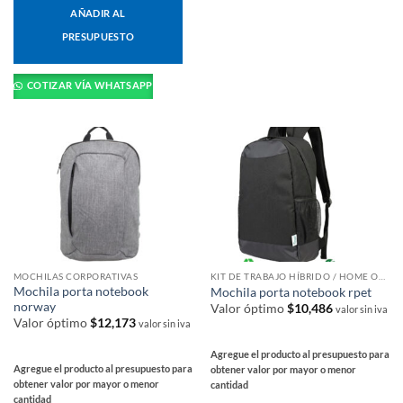
AÑADIR AL
pueden
elegir
PRESUPUESTO
en
la
COTIZAR VÍA WHATSAPP
página
de
producto
MOCHILAS CORPORATIVAS
KIT DE TRABAJO HÍBRIDO / HOME OFFICE
Mochila porta notebook
Mochila porta notebook rpet
norway
Valor óptimo
$
10,486
valor sin iva
Valor óptimo
$
12,173
valor sin iva
Agregue el producto al presupuesto para
Agregue el producto al presupuesto para
obtener valor por mayor o menor
obtener valor por mayor o menor
cantidad
cantidad