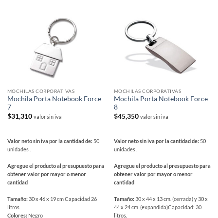
de
producto
MOCHILAS CORPORATIVAS
MOCHILAS CORPORATIVAS
Mochila Porta Notebook Force
Mochila Porta Notebook Force
7
8
$
31,310
$
45,350
valor sin iva
valor sin iva
Valor neto sin iva por la cantidad de:
50
Valor neto sin iva por la cantidad de:
50
unidades .
unidades .
Agregue el producto al presupuesto para
Agregue el producto al presupuesto para
obtener valor por mayor o menor
obtener valor por mayor o menor
cantidad
cantidad
Tamaño:
30 x 46 x 19 cm Capacidad 26
Tamaño:
30 x 44 x 13 cm. (cerrada) y 30 x
litros
44 x 24 cm. (expandida)Capacidad: 30
Colores:
Negro
litros.