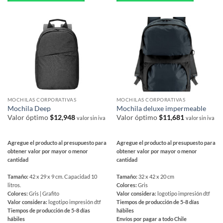
múltiples
múltiples
variantes.
variantes.
Las
Las
opciones
opciones
se
se
pueden
pueden
elegir
elegir
en
en
la
la
página
página
MOCHILAS CORPORATIVAS
MOCHILAS CORPORATIVAS
de
de
Mochila Deep
Mochila deluxe impermeable
producto
producto
Valor óptimo
$
12,948
Valor óptimo
$
11,681
valor sin iva
valor sin iva
Agregue el producto al presupuesto para
Agregue el producto al presupuesto para
obtener valor por mayor o menor
obtener valor por mayor o menor
cantidad
cantidad
Tamaño:
42 x 29 x 9 cm. Capacidad 10
Tamaño:
32 x 42 x 20 cm
litros.
Colores:
Gris
Colores:
Gris | Grafito
Valor considera:
logotipo impresión dtf
Valor considera:
logotipo impresión dtf
Tiempos de producción de 5-8 días
Tiempos de producción de 5-8 días
hábiles
hábiles
Envíos por pagar a todo Chile