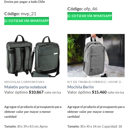
Este
Envíos por pagar a todo Chile
Este
producto
Código:
ofp_46
producto
Código:
mvp_21
tiene
COTIZAR VÍA WHATSAPP
tiene
múltiples
COTIZAR VÍA WHATSAPP
múltiples
variantes.
variantes.
Las
Las
opciones
opciones
se
se
pueden
pueden
elegir
elegir
en
en
la
la
página
página
de
MOCHILAS CORPORATIVAS
KIT DE TRABAJO HÍBRIDO / HOME OFFICE
de
producto
Maletin porta notebook
Mochila Berlin
producto
Valor óptimo
$
10,867
Valor óptimo
$
15,460
valor sin iva
valor sin iva
Agregue el producto al presupuesto para
Agregue el producto al presupuesto para
obtener valor por mayor o menor
obtener valor por mayor o menor
cantidad
cantidad
Tamaño:
30 x 39 x 8.5 cm. Aprox
Tamaño:
30 x 45 x 14 cm. Capacidad: 18