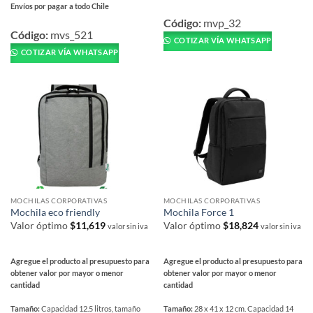
Envíos por pagar a todo Chile
Este
Este
producto
Código:
mvp_32
producto
Código:
mvs_521
tiene
COTIZAR VÍA WHATSAPP
tiene
múltiples
COTIZAR VÍA WHATSAPP
múltiples
variantes.
variantes.
Las
Las
opciones
opciones
se
se
pueden
pueden
elegir
elegir
en
en
la
la
página
página
de
MOCHILAS CORPORATIVAS
MOCHILAS CORPORATIVAS
de
producto
Mochila eco friendly
Mochila Force 1
producto
Valor óptimo
$
11,619
Valor óptimo
$
18,824
valor sin iva
valor sin iva
Agregue el producto al presupuesto para
Agregue el producto al presupuesto para
obtener valor por mayor o menor
obtener valor por mayor o menor
cantidad
cantidad
Tamaño:
Capacidad 12.5 litros, tamaño
Tamaño:
28 x 41 x 12 cm. Capacidad 14