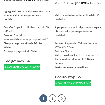
Valor óptimo
$
20,829
valor sin iva
Agregue el producto al presupuesto para
Valor neto sin iva por la cantidad de:
50
obtener valor por mayor o menor
unidades .
cantidad
Agregue el producto al presupuesto para
Tamaño:
Capacidad 19 litros, tamaño 30
obtener valor por mayor o menor
x 45 x 14 cm
cantidad
Colores:
Azul | Gris
Valor considera:
logotipo impresión dtf
Tamaño:
Capacidad 15 litros, tamaño
Tiempos de producción de 5-8 días
29.5 x 42 x 12 cm
hábiles
Colores:
Negro
Envíos por pagar a todo Chile
Valor considera:
logotipo impresión dtf
Este
Tiempos de producción de 5-8 días
producto
Código:
mvp_54
hábiles
tiene
COTIZAR VÍA WHATSAPP
Envíos por pagar a todo Chile
múltiples
Este
variantes.
producto
Código:
mvp_56
Las
tiene
COTIZAR VÍA WHATSAPP
opciones
múltiples
se
variantes.
pueden
Las
1
2
elegir
opciones
en