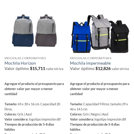
página
de
producto
MOCHILAS CORPORATIVAS
MOCHILAS CORPORATIVAS
Mochila Horizon
Mochila impermeable
Valor óptimo
$
15,711
Valor óptimo
$
12,826
valor sin iva
valor sin iva
Agregue el producto al presupuesto para
Agregue el producto al presupuesto para
obtener valor por mayor o menor
obtener valor por mayor o menor
cantidad
cantidad
Tamaño:
43 x 30 x 16 cm. Capacidad 20
Tamaño:
Capacidad 9 litros, tamaño 29 x
litros.
46 x 14.5 cm
Colores:
Gris | Azul
Colores:
Gris | Negro | Azul
Valor considera:
logotipo impresión dtf
Valor considera:
logotipo impresión dtf
Tiempos de producción de 5-8 días
Tiempos de producción de 5-8 días
hábiles
hábiles