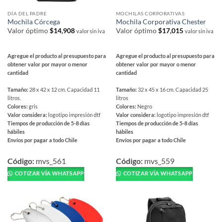
página
página
DÍA DEL PADRE
MOCHILAS CORPORATIVAS
de
de
Mochila Córcega
Mochila Corporativa Chester
producto
producto
Valor óptimo
$
14,908
Valor óptimo
$
17,015
valor sin iva
valor sin iva
Agregue el producto al presupuesto para
Agregue el producto al presupuesto para
obtener valor por mayor o menor
obtener valor por mayor o menor
cantidad
cantidad
Tamaño:
28 x 42 x 12 cm. Capacidad 11
Tamaño:
32 x 45 x 16 cm. Capacidad 25
litros.
litros
Colores:
gris
Colores:
Negro
Valor considera:
logotipo impresión dtf
Valor considera:
logotipo impresión dtf
Tiempos de producción de 5-8 días
Tiempos de producción de 5-8 días
hábiles
hábiles
Envíos por pagar a todo Chile
Envíos por pagar a todo Chile
Este
Este
producto
producto
Código:
mvs_561
Código:
mvs_559
tiene
tiene
COTIZAR VÍA WHATSAPP
COTIZAR VÍA WHATSAPP
múltiples
múltiples
variantes.
variantes.
Las
Las
opciones
opciones