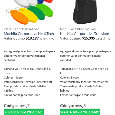
se
se
pueden
pueden
elegir
elegir
en
en
la
la
página
página
MOCHILAS CORPORATIVAS
MOCHILAS CORPORATIVAS
de
de
Mochila Corporativa Net&Tech
Mochila Corporativa Translate
producto
producto
Valor óptimo
$
18,197
Valor óptimo
$
15,335
valor sin iva
valor sin iva
Agregue el producto al presupuesto para
Agregue el producto al presupuesto para
obtener valor por mayor o menor
obtener valor por mayor o menor
cantidad
cantidad
Tamaño:
31 x 42 x 15 cm. Capacidad 17
Tamaño:
30 x 43 x 12 cm. Capacidad 14
litros.
litros
Colores:
Negro
Colores:
Negro
Valor considera:
logotipo impresión dtf
Valor considera:
logotipo impresión dtf
Tiempos de producción de 5-8 días
Tiempos de producción de 5-8 días
hábiles
hábiles
Envíos por pagar a todo Chile
Envíos por pagar a todo Chile
Este
Este
producto
producto
Código:
mvs_7
Código:
mvs_8
tiene
tiene
COTIZAR VÍA WHATSAPP
COTIZAR VÍA WHATSAPP