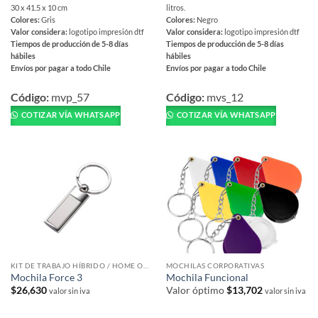
30 x 41.5 x 10 cm
litros.
Colores:
Gris
Colores:
Negro
Valor considera:
logotipo impresión dtf
Valor considera:
logotipo impresión dtf
Tiempos de producción de 5-8 días
Tiempos de producción de 5-8 días
hábiles
hábiles
Envíos por pagar a todo Chile
Envíos por pagar a todo Chile
Este
Este
producto
producto
Código:
mvp_57
Código:
mvs_12
tiene
tiene
COTIZAR VÍA WHATSAPP
COTIZAR VÍA WHATSAPP
múltiples
múltiples
variantes.
variantes.
Las
Las
opciones
opciones
se
se
pueden
pueden
elegir
elegir
en
en
la
la
página
página
KIT DE TRABAJO HÍBRIDO / HOME OFFICE
MOCHILAS CORPORATIVAS
de
de
Mochila Force 3
Mochila Funcional
producto
producto
$
26,630
Valor óptimo
$
13,702
valor sin iva
valor sin iva