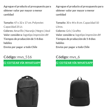
Agregue el producto al presupuesto para
Agregue el producto al presupuesto para
obtener valor por mayor o menor
obtener valor por mayor o menor
cantidad
cantidad
Tamaño:
47 x 32 x 17 cm. Polyester.
Tamaño:
30 x 44 x 8 cm. Capacidad 10
Capacidad 25 Lt.
Litros.
Colores:
Amarillo | Naranjo | Negro | Azul
Colores:
Gris | Grafito
Valor considera:
logotipo impresión dtf
Valor considera:
logotipo impresión dtf
Tiempos de producción de 5-8 días
Tiempos de producción de 5-8 días
hábiles
hábiles
Envíos por pagar a todo Chile
Envíos por pagar a todo Chile
Este
Este
producto
producto
Código:
mvs_516
Código:
mvs_6
tiene
tiene
COTIZAR VÍA WHATSAPP
COTIZAR VÍA WHATSAPP
múltiples
múltiples
variantes.
variantes.
Las
Las
opciones
opciones
se
se
pueden
pueden
elegir
elegir
en
en
la
la