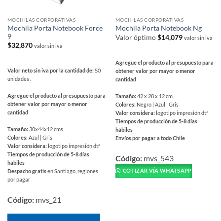
MOCHILAS CORPORATIVAS
MOCHILAS CORPORATIVAS
Mochila Porta Notebook Force
Mochila Porta Notebook Ng
9
Valor óptimo
$
14,079
valor sin iva
$
32,870
valor sin iva
Agregue el producto al presupuesto para
Valor neto sin iva por la cantidad de:
50
obtener valor por mayor o menor
unidades .
cantidad
Agregue el producto al presupuesto para
Tamaño:
42 x 28 x 12 cm
obtener valor por mayor o menor
Colores:
Negro | Azul | Gris
cantidad
Valor considera:
logotipo impresión dtf
Tiempos de producción de 5-8 días
Tamaño:
30x44x12 cms
hábiles
Colores:
Azul | Gris
Envíos por pagar a todo Chile
Valor considera:
logotipo impresión dtf
Este
Tiempos de producción de 5-8 días
producto
Código:
mvs_543
hábiles
tiene
COTIZAR VÍA WHATSAPP
Despacho gratis
en Santiago, regiones
múltiples
por pagar
variantes.
Las
Código:
mvs_21
opciones
se