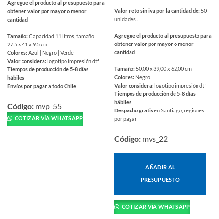
Agregue el producto al presupuesto para
Valor neto sin iva por la cantidad de:
50
obtener valor por mayor o menor
unidades .
cantidad
Agregue el producto al presupuesto para
Tamaño:
Capacidad 11 litros, tamaño
obtener valor por mayor o menor
27.5 x 41 x 9.5 cm
cantidad
Colores:
Azul | Negro | Verde
Valor considera:
logotipo impresión dtf
Tamaño:
50,00 x 39,00 x 62,00 cm
Tiempos de producción de 5-8 días
Colores:
Negro
hábiles
Valor considera:
logotipo impresión dtf
Envíos por pagar a todo Chile
Tiempos de producción de 5-8 días
Este
hábiles
producto
Código:
mvp_55
Despacho gratis
en Santiago, regiones
tiene
COTIZAR VÍA WHATSAPP
por pagar
múltiples
variantes.
Código:
mvs_22
Las
opciones
se
AÑADIR AL
pueden
PRESUPUESTO
elegir
en
COTIZAR VÍA WHATSAPP
la
página