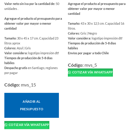
Valor neto sin iva por la cantidad de:
50
Agregue el producto al presupuesto para
unidades .
obtener valor por mayor o menor
cantidad
Agregue el producto al presupuesto para
obtener valor por mayor o menor
Tamaño:
43 x 30 x 12,5 cm. Capacidad 16
cantidad
litros.
Colores:
Gris | Negro
Tamaño:
30 x 45 x 17 cm. Capacidad 23
Valor considera:
logotipo impresión dtf
litros aprox
Tiempos de producción de 5-8 días
Colores:
Azul | Gris
hábiles
Valor considera:
logotipo impresión dtf
Envíos por pagar a todo Chile
Tiempos de producción de 5-8 días
Este
hábiles
producto
Código:
mvs_5
Despacho gratis
en Santiago, regiones
tiene
COTIZAR VÍA WHATSAPP
por pagar
múltiples
variantes.
Código:
mvs_15
Las
opciones
se
AÑADIR AL
pueden
PRESUPUESTO
elegir
en
COTIZAR VÍA WHATSAPP
la