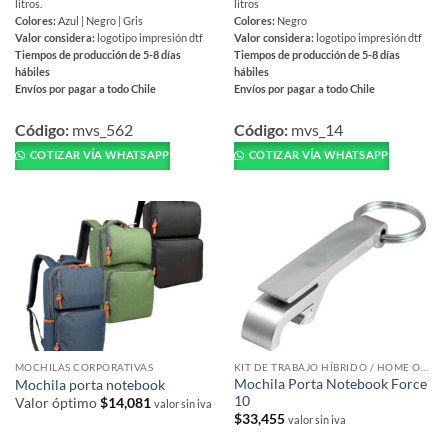
litros.
litros
Colores:
Azul | Negro | Gris
Colores:
Negro
Valor considera:
logotipo impresión dtf
Valor considera:
logotipo impresión dtf
Tiempos de producción de 5-8 días
Tiempos de producción de 5-8 días
hábiles
hábiles
Envíos por pagar a todo Chile
Envíos por pagar a todo Chile
Este
Este
producto
producto
Código:
mvs_562
Código:
mvs_14
tiene
tiene
COTIZAR VÍA WHATSAPP
COTIZAR VÍA WHATSAPP
múltiples
múltiples
variantes.
variantes.
Las
Las
opciones
opciones
se
se
pueden
pueden
elegir
elegir
en
en
la
la
página
página
MOCHILAS CORPORATIVAS
KIT DE TRABAJO HÍBRIDO / HOME OFFICE
de
de
Mochila Porta Notebook Force
Mochila porta notebook
10
producto
producto
Valor óptimo
$
14,081
valor sin iva
$
33,455
valor sin iva