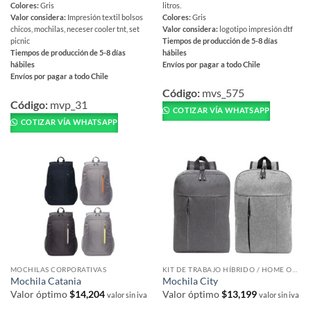
Colores:
Gris
litros.
Valor considera:
Impresión textil bolsos
Colores:
Gris
chicos, mochilas, neceser cooler tnt, set
Valor considera:
logotipo impresión dtf
picnic
Tiempos de producción de 5-8 días
Tiempos de producción de 5-8 días
hábiles
hábiles
Envíos por pagar a todo Chile
Envíos por pagar a todo Chile
Este
Este
producto
Código:
mvs_575
producto
Código:
mvp_31
tiene
COTIZAR VÍA WHATSAPP
tiene
múltiples
COTIZAR VÍA WHATSAPP
múltiples
variantes.
variantes.
Las
Las
opciones
opciones
se
se
pueden
pueden
elegir
elegir
en
en
la
la
página
página
de
MOCHILAS CORPORATIVAS
KIT DE TRABAJO HÍBRIDO / HOME OFFICE
de
producto
Mochila Catania
Mochila City
producto
Valor óptimo
$
14,204
Valor óptimo
$
13,199
valor sin iva
valor sin iva