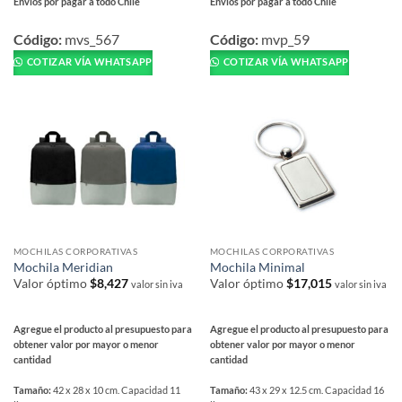
Envíos por pagar a todo Chile
Envíos por pagar a todo Chile
Este
Este
producto
producto
Código:
mvs_567
Código:
mvp_59
tiene
tiene
COTIZAR VÍA WHATSAPP
COTIZAR VÍA WHATSAPP
múltiples
múltiples
variantes.
variantes.
Las
Las
opciones
opciones
se
se
pueden
pueden
elegir
elegir
en
en
la
la
página
página
MOCHILAS CORPORATIVAS
MOCHILAS CORPORATIVAS
de
de
Mochila Meridian
Mochila Minimal
producto
producto
Valor óptimo
$
8,427
Valor óptimo
$
17,015
valor sin iva
valor sin iva
Agregue el producto al presupuesto para
Agregue el producto al presupuesto para
obtener valor por mayor o menor
obtener valor por mayor o menor
cantidad
cantidad
Tamaño:
42 x 28 x 10 cm. Capacidad 11
Tamaño:
43 x 29 x 12.5 cm. Capacidad 16