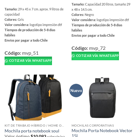
Tamaño:
Capacidad 20 litros, tamaño 29
Tamaño:
29 x 45 x 7 cm. aprox. 9 litros de
x 48 x 14.5 cm.
capacidad
Colores:
Negro
Colores:
Gris
Valor considera:
logotipo impresión dtf
Valor considera:
logotipo impresión dtf
Tiempos de producción de 5-8 días
Tiempos de producción de 5-8 días
hábiles
hábiles
Envíos por pagar a todo Chile
Envíos por pagar a todo Chile
Este
Este
producto
Código:
mvp_72
producto
Código:
mvp_51
tiene
COTIZAR VÍA WHATSAPP
tiene
múltiples
COTIZAR VÍA WHATSAPP
múltiples
variantes.
variantes.
Las
Las
opciones
opciones
se
Nuevo
se
pueden
pueden
elegir
elegir
en
en
la
la
página
página
de
KIT DE TRABAJO HÍBRIDO / HOME OFFICE
MOCHILAS CORPORATIVAS
de
Mochila Porta Notebook Vector
Mochila porta notebook soul
producto
15L
producto
Valor óptimo
$
10,093
valor sin iva