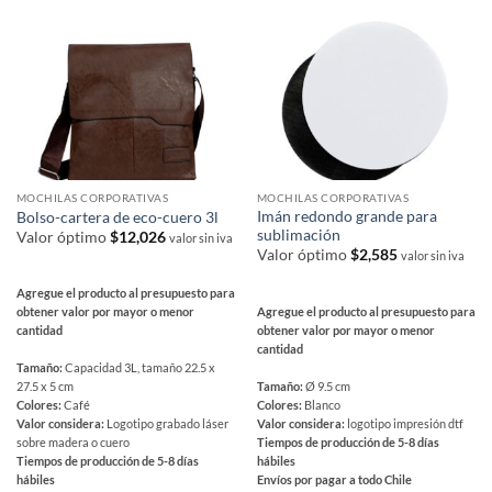
MOCHILAS CORPORATIVAS
MOCHILAS CORPORATIVAS
Imán redondo grande para
Bolso-cartera de eco-cuero 3l
sublimación
Valor óptimo
$
12,026
valor sin iva
Valor óptimo
$
2,585
valor sin iva
Agregue el producto al presupuesto para
Agregue el producto al presupuesto para
obtener valor por mayor o menor
obtener valor por mayor o menor
cantidad
cantidad
Tamaño:
Capacidad 3L, tamaño 22.5 x
Tamaño:
Ø 9.5 cm
27.5 x 5 cm
Colores:
Blanco
Colores:
Café
Valor considera:
logotipo impresión dtf
Valor considera:
Logotipo grabado láser
Tiempos de producción de 5-8 días
sobre madera o cuero
hábiles
Tiempos de producción de 5-8 días
Envíos por pagar a todo Chile
hábiles