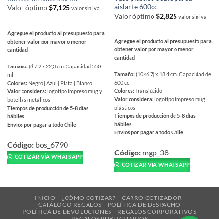
aislante 600cc
Valor óptimo
$
7,125
valor sin iva
Valor óptimo
$
2,825
valor sin iva
Agregue el producto al presupuesto para
Agregue el producto al presupuesto para
obtener valor por mayor o menor
obtener valor por mayor o menor
cantidad
cantidad
Tamaño:
Ø 7,2 x 22,3 cm. Capacidad 550
Tamaño:
(10×6.7) x 18.4 cm. Capacidad de
ml
600 cc
Colores:
Negro | Azul | Plata | Blanco
Colores:
Translúcido
Valor considera:
logotipo impreso mug y
Valor considera:
logotipo impreso mug
botellas metálicos
plásticos
Tiempos de producción de 5-8 días
Tiempos de producción de 5-8 días
hábiles
hábiles
Envíos por pagar a todo Chile
Envíos por pagar a todo Chile
Este
Este
producto
Código:
bos_6790
producto
Código:
mgp_38
tiene
COTIZAR VÍA WHATSAPP
tiene
múltiples
COTIZAR VÍA WHATSAPP
múltiples
variantes.
variantes.
Las
Las
opciones
INICIO
¿CÓMO COTIZAR?
CARRO COTIZADOR
opciones
CATÁLOGO REGALOS
POLÍTICA DE DESPACHO
se
POLÍTICA DE DEVOLUCIONES
REGALOS CORPORATIVOS
se
pueden
REGALOS PUBLICITARIOS