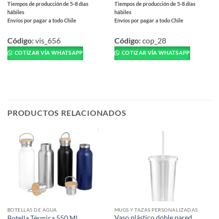
Tiempos de producción de 5-8 días
Tiempos de producción de 5-8 días
hábiles
hábiles
Envíos por pagar a todo Chile
Envíos por pagar a todo Chile
Este
Este
producto
producto
Código:
vis_656
Código:
cop_28
tiene
tiene
COTIZAR VÍA WHATSAPP
COTIZAR VÍA WHATSAPP
múltiples
múltiples
variantes.
variantes.
Las
Las
opciones
opciones
se
se
pueden
pueden
PRODUCTOS RELACIONADOS
elegir
elegir
en
en
la
la
página
página
de
de
producto
producto
BOTELLAS DE AGUA
MUGS Y TAZAS PERSONALIZADAS
Vaso plástico doble pared
Botella Térmica 550 Ml