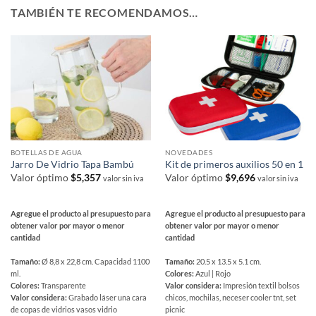
TAMBIÉN TE RECOMENDAMOS…
BOTELLAS DE AGUA
NOVEDADES
Jarro De Vidrio Tapa Bambú
Kit de primeros auxilios 50 en 1
Valor óptimo
$
5,357
Valor óptimo
$
9,696
valor sin iva
valor sin iva
Agregue el producto al presupuesto para
Agregue el producto al presupuesto para
obtener valor por mayor o menor
obtener valor por mayor o menor
cantidad
cantidad
Tamaño:
Ø 8,8 x 22,8 cm. Capacidad 1100
Tamaño:
20.5 x 13.5 x 5.1 cm.
ml.
Colores:
Azul | Rojo
Colores:
Transparente
Valor considera:
Impresión textil bolsos
Valor considera:
Grabado láser una cara
chicos, mochilas, neceser cooler tnt, set
de copas de vidrios vasos vidrio
picnic